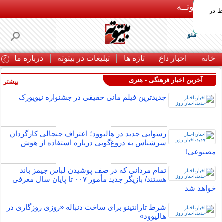
بـیتوتــه
ط در
منو
خانه
اخبار داغ
تازه ها
تبلیغات در بیتوته
درباره ما
ت
آخرین اخبار فرهنگی - هنری
بیشتر »
جدیدترین فیلم مانی حقیقی در جشنواره نیویورک
رسوایی جدید در هالیوود؛ اعتراف جنجالی کارگردان
سرشناس به دروغ‌گویی درباره استفاده از هوش
مصنوعی!
تمام مردانی که در صف پوشیدن لباس جیمز باند
هستند/ بازیگر جدید مأمور ۰۰۷ تا پایان سال معرفی
خواهد شد
شرط تارانتینو برای ساخت دنباله «روزی روزگاری در
هالیوود»