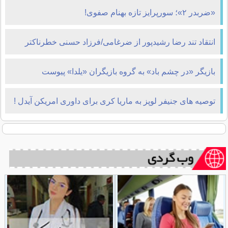
«ضربدر ۲»؛ سورپرایز تازه بهنام صفوی!
انتقاد تند رضا رشیدپور از ضرغامی/فرزاد حسنی خطرناکتر
است یا دلارِ چهار،پنج هزار تومانی؟
بازیگر «در چشم باد» به گروه بازیگران «یلدا» پیوست
توصیه های جنیفر لوپز به ماریا کری برای داوری امریکن آیدل !