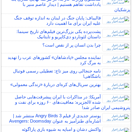
یادداشت تفاهم هستیم | دیدار عاصم منیر با
پزشکیان
قالیباف: پایان جنگ در لبنان به اندازه توقف جنگ
علیه ایران برای ما اهمیت دارد
پشت‌پرده یکی بزرگ‌ترین فیلم‌های تاریخ سینما:
داستان لئوناردو دی‌کاپریو و تایتانیک
چرا بدن انسان پر از نقص است؟
نماینده مجلس «پادشاهان» کشورهای عرب را تهدید
به مرگ کرد
نامه جنجالی روی میز تاج: تعطیلی رسمی فوتبال
باشگاهی!
بهترین سریال‌های کره‌ای دربارۀ «زندگی معمولی»
آمریکا: در مذاکرات با ایران پیشرفت‌هایی حاصل
شده /الجزیره: معافیت‌های ۶۰ روزه برای نفت و
پتروشیمی ایران صادر شد!
پوستر جدیدی از فیلم Angry Birds 3 منتشر شد |
اشاره‌ای طنزآمیز به عنوان Avengers: Doomsday
واکنش دشان و امباپه به شیوه بازی پاراگوئه