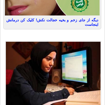
دیگه از جای زخم و بخیه خجالت نکش! کلیک کن درمانش
اینجاست