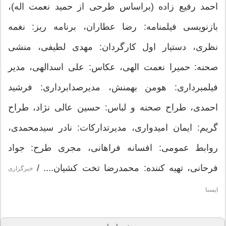
احمد رفیع زاده (براساس طرحی از حمید نعمت اله)،
بازنویسی فیلمنامه: رضا عطاران، برنامه ریز: نغمه
نظری، دستیار اول كارگردان: مهدی لطیفی، منشی
صحنه: حمیرا نعمت الهی، عكاس: علی اسدالهی، مدیر
فیلمبرداری: هومن بهمنش، مدیرصدابرداری: فرشید
احمدی، طراح صحنه و لباس: حسین عالی نژاد، طراح
گریم: ایمان امیدواری، مدیرتداركات: نادر سیدمحمدی،
روابط عمومی: افسانه فراهانی، مجری طرح: جواد
فرحانی، تهیه كننده: محمدرضا تخت كشیان.... /
خبرگزارى
ايسنا