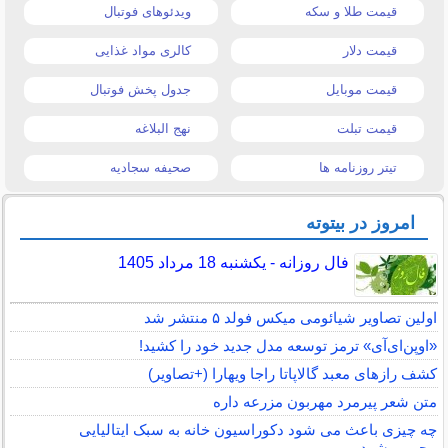
قیمت طلا و سکه
ویدئوهای فوتبال
قیمت دلار
کالری مواد غذایی
قیمت موبایل
جدول پخش فوتبال
قیمت تبلت
نهج البلاغه
تیتر روزنامه ها
صحیفه سجادیه
امروز در بیتوته
فال روزانه - یکشنبه 18 مرداد 1405
اولین تصاویر شیائومی میکس فولد ۵ منتشر شد
«اوپن‌ای‌آی» ترمز توسعه مدل جدید خود را کشید!
کشف رازهای معبد گالاپاتا راجا ویهارا (+تصاویر)
متن شعر پیرمرد مهربون مزرعه داره
چه چیزی باعث می شود دکوراسیون خانه به سبک ایتالیایی
محبوب شود