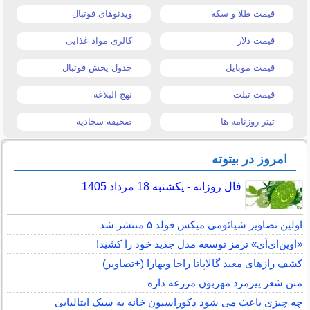
قیمت طلا و سکه
ویدئوهای فوتبال
قیمت دلار
کالری مواد غذایی
قیمت موبایل
جدول پخش فوتبال
قیمت تبلت
نهج البلاغه
تیتر روزنامه ها
صحیفه سجادیه
امروز در بیتوته
فال روزانه - یکشنبه 18 مرداد 1405
اولین تصاویر شیائومی میکس فولد ۵ منتشر شد
«اوپن‌ای‌آی» ترمز توسعه مدل جدید خود را کشید!
کشف رازهای معبد گالاپاتا راجا ویهارا (+تصاویر)
متن شعر پیرمرد مهربون مزرعه داره
چه چیزی باعث می شود دکوراسیون خانه به سبک ایتالیایی