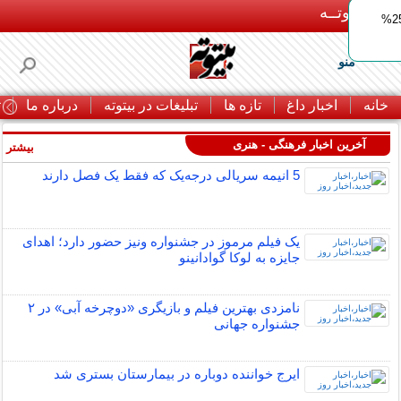
بـیتوتــه
ایمپلنت اقساطی با ضمانت مادام‌العمر+ 25%
منو
خانه
اخبار داغ
تازه ها
تبلیغات در بیتوته
درباره ما
ت
آخرین اخبار فرهنگی - هنری
بیشتر »
5 انیمه سریالی درجه‌یک که فقط یک فصل دارند
یک فیلم مرموز در جشنواره ونیز حضور دارد؛ اهدای
جایزه به لوکا گوادانینو
نامزدی بهترین فیلم و بازیگری «دوچرخه آبی» در ۲
جشنواره جهانی
ایرج خواننده دوباره در بیمارستان بستری شد