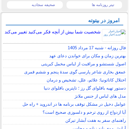
تیتر روزنامه ها
صحیفه سجادیه
امروز در بیتوته
شخصیت شما بیش از آنچه فکر می‌کنید تغییر می‌کند
فال روزانه - شنبه 17 مرداد 1405
بهترین زمان و مکان برای خواندن دعای عهد
اصول شستشو و مراقبت از لباس مخمل کبریتی
عمعق بخاری شاعر پارسی گوی سدهٔ پنجم و ششم قمری
اختلال کاتاتونیا: علائم، علل، تشخیص و درمان
دستور تهیه باقلوای گل رز ؛ تاپترین باقلوای دنیا
مدل های لباس از جنس ملانژ
عوامل دخیل در مشکل توقف برنامه ها در اندروید + راه حل
آیا ازدواج از روی ترحم و دلسوزی صحیح است؟
راهنمای سفر به هفت آبشار تیرکن
آرایش موی بلند زنانه و مجلسی