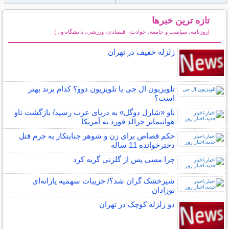
تازه ترین خبرها
(روزنامه، سیاست و جامعه، حوادث، اقتصادی، ورزشی، دانشگاه و...)
سایر خبرهای داغ
زلزله خفیف در تهران
تلویزیون ال‌ جی یا تلویزیون دوو؟ کدام برند بهتر
است؟
ناو «شارل دوگل» به دریای عرب رسید/ بازگشت ناو
هواپیمابر جرالد فورد به آمریکا
حکم قصاص برای زن و شوهر جنایتکار به جرم قتل
دخترخوانده 11 ساله
چرا مسی پس از گلزنی گریه کرد
شیرخشک گران شد؟/ جزییات سهمیه یارانه‌ای
نوزادان
دو زلزله کوچک در تهران