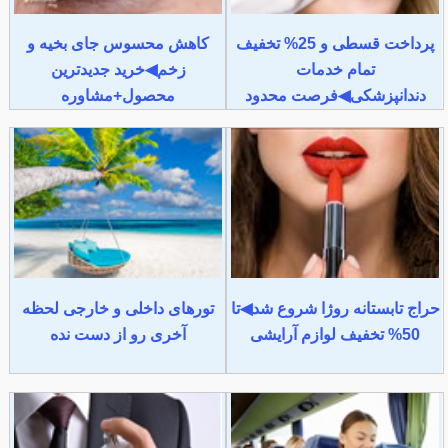
پرداخت قسطی و 25% تخفیف
کاهش محسوس جای بخیه و
تمام خدمات
زخم◀خرید جدیدترین
دندانپزشکی◀فرصت محدود
محصول+مشاوره
حراج تابستانه روژا شروع شد◀تا
تورهای داخلی و خارجی لحظه
50% تخفیف لوازم آرایشی
آخری رو از دست نده