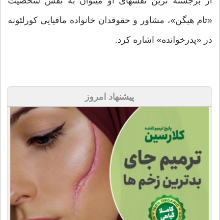
از برجسته ترین نقشهای او میتوان به نقش شخصیت
«تام هیگن»، مشاور و حقوقدان خانواده مافیایی کورلئونه
در «پدرخوانده» اشاره کرد.
پیشنهاد امروز