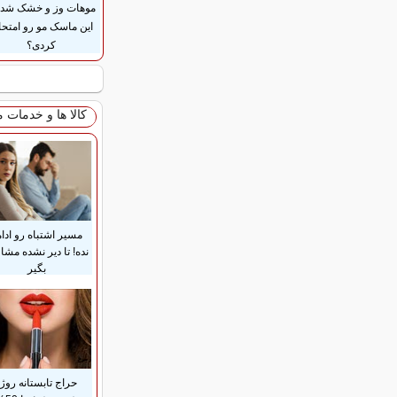
موهات وز و خشک شده
این ماسک مو رو امتح
کردی؟
کالا ها و خدمات 
مسیر اشتباه رو ادام
نده! تا دیر نشده مشا
بگیر
حراج تابستانه روژا