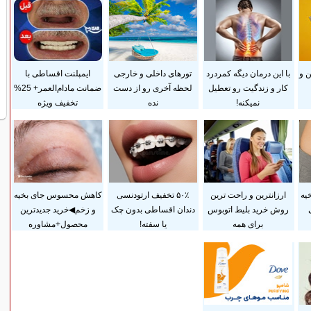
 و
با این درمان دیگه کمردرد
تورهای داخلی و خارجی
ایمپلنت اقساطی با
کار و زندگیت رو تعطیل
لحظه آخری رو از دست
ضمانت مادام‌العمر+ 25%
نمیکنه!
نده
تخفیف ویژه
یه
ارزانترین و راحت ترین
۵۰٪ تخفیف ارتودنسی
کاهش محسوس جای بخیه
روش خرید بلیط اتوبوس
دندان اقساطی بدون چک
و زخم◀خرید جدیدترین
برای همه
یا سفته!
محصول+مشاوره