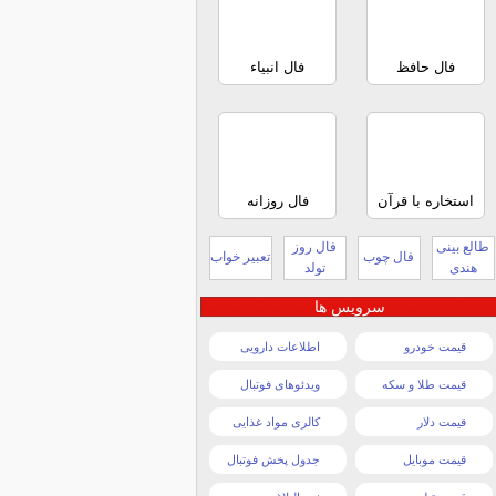
فال حافظ
فال انبیاء
استخاره با قرآن
فال روزانه
طالع بینی
فال روز
فال چوب
تعبیر خواب
هندی
تولد
سرویس ها
قیمت خودرو
اطلاعات دارویی
قیمت طلا و سکه
ویدئوهای فوتبال
قیمت دلار
کالری مواد غذایی
قیمت موبایل
جدول پخش فوتبال