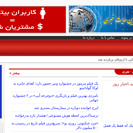
در بیتوته
تماس با ما
درباره ما
ی با اردوغان پربازدید شد
 - هنری
بیشتر »
یک فیلم مرموز در جشنواره ونیز حضور دارد؛ اهدای جایزه به
لوکا گوادانینو
نامزدی بهترین فیلم و بازیگری «دوچرخه آبی» در ۲ جشنواره
جهانی
ایرج خواننده دوباره در بیمارستان بستری شد
ترسناک‌ترین لحظه هوش مصنوعی / هشدار تازه پدرخوانده
«مرد عنکبوتی: روزی نو»؛ سریع‌ترین فیلم تاریخ در رسیدن به
ه‌یک که فقط یک فصل
۵۰۰ میلیون دلار