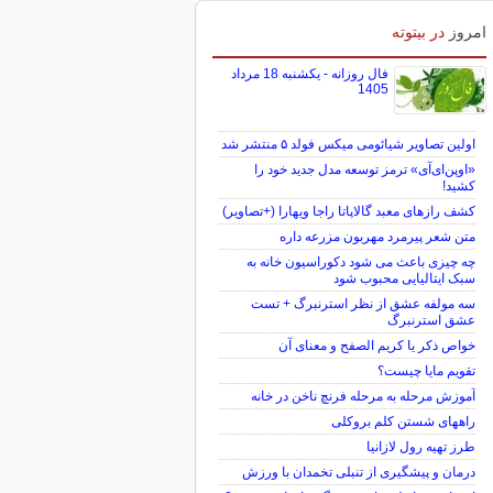
امروز
در بیتوته
فال روزانه - یکشنبه 18 مرداد
1405
اولین تصاویر شیائومی میکس فولد ۵ منتشر شد
«اوپن‌ای‌آی» ترمز توسعه مدل جدید خود را
کشید!
کشف رازهای معبد گالاپاتا راجا ویهارا (+تصاویر)
متن شعر پیرمرد مهربون مزرعه داره
چه چیزی باعث می شود دکوراسیون خانه به
سبک ایتالیایی محبوب شود
سه مولفه عشق از نظر استرنبرگ + تست
عشق استرنبرگ
خواص ذکر یا کریم الصفح و معنای آن
تقویم مایا چیست؟
آموزش مرحله به مرحله فرنچ ناخن در خانه
راههای شستن کلم بروکلی
طرز تهیه رول لازانیا
درمان و پیشگیری از تنبلی تخمدان با ورزش