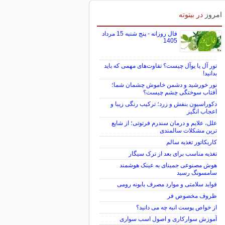
امروز
در بیتوته
فال روزانه - پنج شنبه 15 مرداد
1405
تور آل یا یوآل چیست؟ تفاوت‌های مهمی که باید
بدانید!
نور خورشید و دشمن خاموش چشمان شما؛
آفتاب سوختگی چشم چیست؟
دکوراسیون بنفش و زرد؛ ترکیب رنگی زیبا و
اعجاب انگیز
علل، علایم و درمان سندرم فرتوتی؛ از شایع
ترین مشکلات سالمندی
کاریکاتور تغذیه سالم
تغذیه مناسب برای بعد از ترک سیگار
هوش مصنوعی جمینای به عینک هوشمند
سامسونگ رسید
فواید سلامتی و موارد مصرف بابونه رومی
ظروف مخصوص فر
از خواص پوست انبه چه می دانید؟
آموزش سوارکاری و اصول اسب سواری