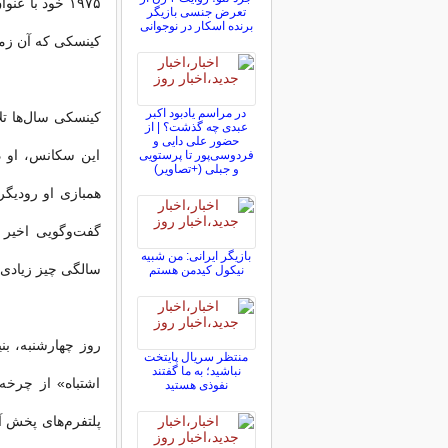
۱۹۷۵ خود با 
تعرض جنسی بازیگر
برنده اسکار در نوجوانی
کینسکی که آن زمان تنها ۱۳ سال داشت، از دستر
در مراسم یادبود اکبر
کینسکی سال‌ها تل
عبدی چه گذشت؟ | از
حضور علی دایی و
این سکانس، او د
فردوسی‌پور تا پرستویی
و جبلی (+تصاویر)
بازیگر ایرانی: من شبیه
سالگی چیز زیادی 
نیکول کیدمن هستم
روز چهارشنبه، بن
منتظر سریال پایتخت
نباشید؛ به ما گفتند
اشتباه» از چرخه 
نفوذی هستید
پلتفرم‌های پخش آ