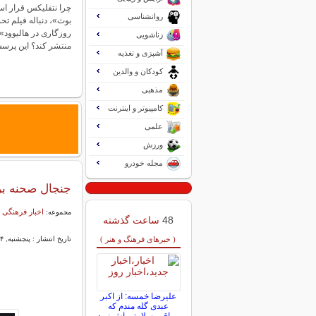
چرا نتفلیکس قرار ا
روانشناسی
بوث»، دنباله فیلم ت
روزگاری در هالیوود»
زناشویی
منتشر کند؟ این پر
آشپزی و تغذیه
کودکان و والدین
مذهبی
کامپیوتر و اینترنت
علمی
ورزش
مجله خودرو
جنجال صحنه بر
اخبار فرهنگی 
مجموعه:
48
ساعت گذشته
( خبرهای فرهنگ و هنر )
تاریخ انتشار : پنجشنبه, ۱۴ خرداد ۱۴۰۵ ۱۵:۰۸
علیرضا خمسه: از اکبر
عبدی گله مندم که