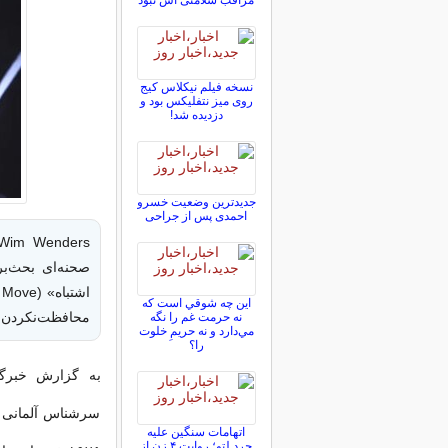
مراقب سلامتی اش نبود
نسخه فیلم نیکلاس کیج
روی میز نتفلیکس بود و
دزدیده شد!
جدیدترین وضعیت خسرو
احمدی پس از جراحی
اين چه شوقي است كه
محافظت‌نکردن از
نه حرمت غم را نگه
مي‌دارد و نه حريمِ خلوت
را؟
به گزارش خبرگزا
سرشناس آلمانی و
اتهامات سنگین علیه
جرد لتو؛ روایت ۴ زن از