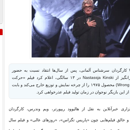
Wim Wenders کارگردان سرشناس آلمانی، پس از سال‌ها انتقاد نسبت به حضور
صحنه‌ای بحث‌برانگیز از Nastassja Kinski در ۱۳ سالگی، اعلام کرد فیلم «حرکت
اشتباه» (Wrong Move) محصول ۱۹۷۵ را از چرخه نمایش و توزیع خارج می‌کند و بابت
 این بازیگر نوجوان در زمان تولید فیلم عذرخواهی کرد.
ری خبرآنلاین به نقل از هالیوود ریپورتر، ویم وندرس، کارگردان
 خالق فیلم‌هایی چون «پاریس تگزاس»، «روزهای عالی» و فیلم سال