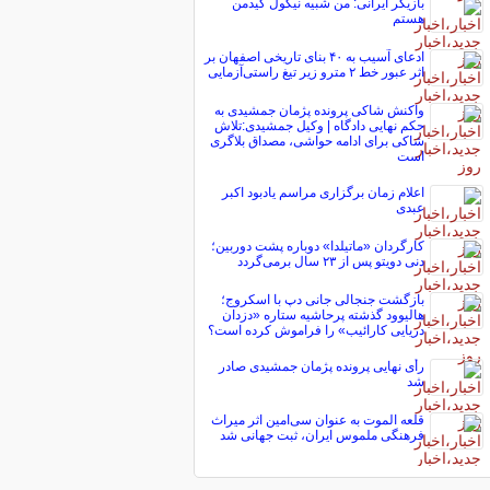
بازیگر ایرانی: من شبیه نیکول کیدمن
هستم
ادعای آسیب به ۴۰ بنای تاریخی اصفهان بر
اثر عبور خط ۲ مترو زیر تیغ راستی‌آزمایی
واکنش شاکی پرونده پژمان جمشیدی به
حکم نهایی دادگاه | وکیل جمشیدی:تلاش
شاکی برای ادامه حواشی، مصداق بلاگری
است
اعلام زمان برگزاری مراسم یادبود اکبر
عبدی
کارگردان «ماتیلدا» دوباره پشت دوربین؛
دنی دویتو پس از ۲۳ سال برمی‌گردد
بازگشت جنجالی جانی دپ با اسکروج؛
هالیوود گذشته پرحاشیه ستاره «دزدان
دریایی کارائیب» را فراموش کرده است؟
رأی نهایی پرونده پژمان جمشیدی صادر
شد
قلعه الموت به عنوان سی‌امین اثر میراث‌
فرهنگی ملموس ایران، ثبت جهانی شد