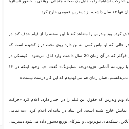
عنوان «حرکت اشتباه» را به دلیل یک صحنه جنجالی برهنگی با حضور ناستازیا
س عمومی خارج کرد.
اش کرده بود وندرس را متقاعد کند تا این صحنه را از فیلم حذف کند. در
ر حالی که او لباس کمی به تن دارد روی تخت دراز کشیده است که
همبازی او رودیگر فوگلر که در آن زمان 30 سال داشت وارد اتاق می‌شود. کینسکی در
گفت‌وگویی اخیر با روزنامه آلمانی «زوددویچه تسایتونگ» گفت: «با وجود اینکه در ۱۳
نمی‌دانستم، همان زمان هم می‌فهمیدم که این کار درست نیست.»
یاد ویم وندرس که حقوق این فیلم را در اختیار دارد، اعلام کرد «حرکت
نمایش خارج شده است. این بنیاد در بیانیه‌ای اعلام کرد: «به تمامی
نلاین، شبکه‌های تلویزیونی و شرکای توزیع دستور داده می‌شود دسترسی