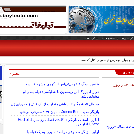
در بیتوته
تماس با ما
درباره ما
ر نوجوان؛ وندرس فیلمش را کنار گذاشت
 - هنری
بیشتر »
عکس | سگ عضو بی‌تی‌اس از گرمی مشهورتر است
قرارداد بزرگ آلن ریچسون با نتفلیکس؛ فیلم بعدی او
مشخص شد
سریال «خشمگین»؛ روایتی متفاوت از یک قاتل زنجیره‌ای زن
بازیگر جدید James Bond تا پایان ۲۰۲۶ معرفی می‌شود
آمازون انتخاب بازیگران کلیدی فصل دوم سریال God of
War را آغاز کرد
ساخت دنباله «روزی
اولین بازیگر مصنوعی در آستانه ورود به یک فیلم بلند