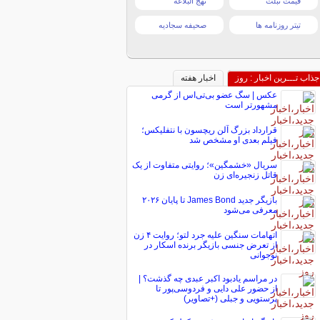
قیمت تبلت
نهج البلاغه
تیتر روزنامه ها
صحیفه سجادیه
جذاب تـــرین اخبار : روز
اخبار هفته
عکس | سگ عضو بی‌تی‌اس از گرمی
مشهورتر است
قرارداد بزرگ آلن ریچسون با نتفلیکس؛
فیلم بعدی او مشخص شد
سریال «خشمگین»؛ روایتی متفاوت از یک
قاتل زنجیره‌ای زن
بازیگر جدید James Bond تا پایان ۲۰۲۶
معرفی می‌شود
اتهامات سنگین علیه جرد لتو؛ روایت ۴ زن
از تعرض جنسی بازیگر برنده اسکار در
نوجوانی
در مراسم یادبود اکبر عبدی چه گذشت؟ |
از حضور علی دایی و فردوسی‌پور تا
پرستویی و جبلی (+تصاویر)