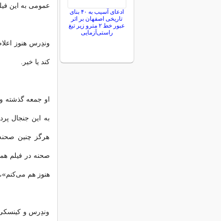
عمومی به این فیل
ادعای آسیب به ۴۰ بنای
تاریخی اصفهان بر اثر
عبور خط ۲ مترو زیر تیغ
راستی‌آزمایی
وندِرس هنوز اعلام
کند یا خیر.
او جمعه گذشته و 
به این جنجال پر
هرگز چنین صحنه‌ا
صحنه در فیلم همچ
هنوز هم می‌کنم»،
وندِرس و کینسکی