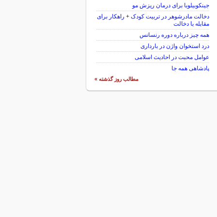
جینکوبیلوبا برای درمان ریزش مو
دخالت مادرشوهر در تربیت کودک + راهکار برای
مقابله با دخالت
همه چیز درباره دوره رنسانس
درد استخوان واژن در بارداری
عوامل محبت در احادیث اسلامى
پادشاهی همه جا
مطالب روز گذشته »