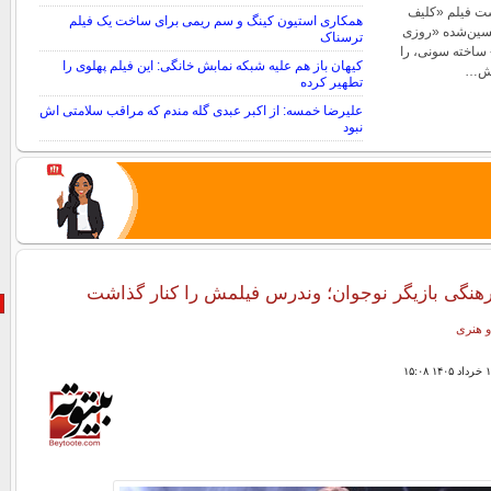
ست فیلم «کلیف
همکاری استیون کینگ و سم ریمی برای ساخت یک فیلم
حسین‌شده «روزی
ترسناک
 ساخته سونی، را
کیهان باز هم علیه شبکه نمابش خانگی: این فیلم پهلوی را
سش…
تطهیر کرده
علیرضا خمسه: از اکبر عبدی گله مندم که مراقب سلامتی اش
نبود
هنگی بازیگر نوجوان؛ وندرس فیلمش را کنار گذاشت
و هنری