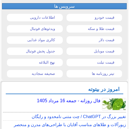
سرویس ها
قیمت خودرو
اطلاعات دارویی
قیمت طلا و سکه
ویدئوهای فوتبال
قیمت دلار
کالری مواد غذایی
قیمت موبایل
جدول پخش فوتبال
قیمت تبلت
نهج البلاغه
تیتر روزنامه ها
صحیفه سجادیه
امروز در بیتوته
فال روزانه - جمعه 16 مرداد 1405
تغییر بزرگ در ChatGPT / چت متنی نامحدود و رایگان
زیورآلات و طلاهای مناسب آقایان با طراحی‌های مدرن و منحصر