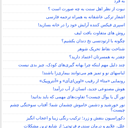
به فرد
نبوت از نظر اهل سنت به چه صورت است ؟
اشعار ترکی عاشقانه به همراه ترجمه فارسی
اسپری فیکس کننده آرایش خود را در خانه بسازید!
روش های متفاوت بافت لیف
چگونه با ارتودنسی نخ دندان بکشیم؟
شناخت نقاط تحریک شوهر
چقدر به همسرتان اعتماد دارید؟
چند دلیل مهم اینکه چرا بهانه گیری‌های کودک، چیز بدی نیست
لباس‎های نو و تمیز هم می‌توانند بیماری‌زا باشند!
رونمایی «متا» از رقیب «اوپن‌ای‌آی» و «آنتروپیک»
هوش مصنوعی جدید، انسان از آب درآمد!
تور آل یا یوآل چیست؟ تفاوت‌های مهمی که باید بدانید!
نور خورشید و دشمن خاموش چشمان شما؛ آفتاب سوختگی چشم
چیست؟
دکوراسیون بنفش و زرد؛ ترکیب رنگی زیبا و اعجاب انگیز
علل، علایم و درمان سندرم فرتوتی؛ از شایع ترین مشکلات