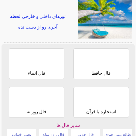
تورهای داخلی و خارجی لحظه
آخری رو از دست نده
فال حافظ
فال انبیاء
استخاره با قرآن
فال روزانه
سایر فال ها
طالع بینی هندی
فال چوب
فال روز تولد
تعبیر خواب