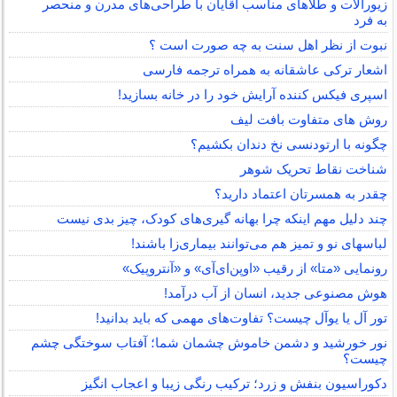
زیورآلات و طلاهای مناسب آقایان با طراحی‌های مدرن و منحصر
به فرد
نبوت از نظر اهل سنت به چه صورت است ؟
اشعار ترکی عاشقانه به همراه ترجمه فارسی
اسپری فیکس کننده آرایش خود را در خانه بسازید!
روش های متفاوت بافت لیف
چگونه با ارتودنسی نخ دندان بکشیم؟
شناخت نقاط تحریک شوهر
چقدر به همسرتان اعتماد دارید؟
چند دلیل مهم اینکه چرا بهانه گیری‌های کودک، چیز بدی نیست
لباس‎های نو و تمیز هم می‌توانند بیماری‌زا باشند!
رونمایی «متا» از رقیب «اوپن‌ای‌آی» و «آنتروپیک»
هوش مصنوعی جدید، انسان از آب درآمد!
تور آل یا یوآل چیست؟ تفاوت‌های مهمی که باید بدانید!
نور خورشید و دشمن خاموش چشمان شما؛ آفتاب سوختگی چشم
چیست؟
دکوراسیون بنفش و زرد؛ ترکیب رنگی زیبا و اعجاب انگیز