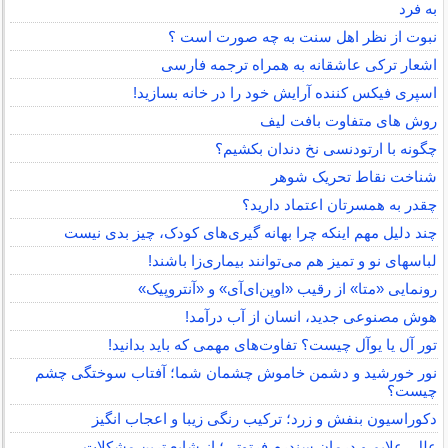
به فرد
نبوت از نظر اهل سنت به چه صورت است ؟
اشعار ترکی عاشقانه به همراه ترجمه فارسی
اسپری فیکس کننده آرایش خود را در خانه بسازید!
روش های متفاوت بافت لیف
چگونه با ارتودنسی نخ دندان بکشیم؟
شناخت نقاط تحریک شوهر
چقدر به همسرتان اعتماد دارید؟
چند دلیل مهم اینکه چرا بهانه گیری‌های کودک، چیز بدی نیست
لباس‎های نو و تمیز هم می‌توانند بیماری‌زا باشند!
رونمایی «متا» از رقیب «اوپن‌ای‌آی» و «آنتروپیک»
هوش مصنوعی جدید، انسان از آب درآمد!
تور آل یا یوآل چیست؟ تفاوت‌های مهمی که باید بدانید!
نور خورشید و دشمن خاموش چشمان شما؛ آفتاب سوختگی چشم
چیست؟
دکوراسیون بنفش و زرد؛ ترکیب رنگی زیبا و اعجاب انگیز
علل، علایم و درمان سندرم فرتوتی؛ از شایع ترین مشکلات