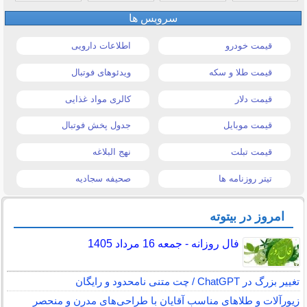
سرویس ها
قیمت خودرو
اطلاعات دارویی
قیمت طلا و سکه
ویدئوهای فوتبال
قیمت دلار
کالری مواد غذایی
قیمت موبایل
جدول پخش فوتبال
قیمت تبلت
نهج البلاغه
تیتر روزنامه ها
صحیفه سجادیه
امروز در بیتوته
فال روزانه - جمعه 16 مرداد 1405
تغییر بزرگ در ChatGPT / چت متنی نامحدود و رایگان
زیورآلات و طلاهای مناسب آقایان با طراحی‌های مدرن و منحصر