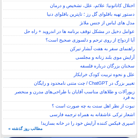
اختلال کاتاتونیا: علائم، علل، تشخیص و درمان
دستور تهیه باقلوای گل رز ؛ تاپترین باقلوای دنیا
مدل های لباس از جنس ملانژ
عوامل دخیل در مشکل توقف برنامه ها در اندروید + راه حل
آیا ازدواج از روی ترحم و دلسوزی صحیح است؟
راهنمای سفر به هفت آبشار تیرکن
آرایش موی بلند زنانه و مجلسی
سخنان بزرگان درباره فلسفه
علل و نحوه تربیت کودک خرابکار
تغییر بزرگ در ChatGPT / چت متنی نامحدود و رایگان
زیورآلات و طلاهای مناسب آقایان با طراحی‌های مدرن و منحصر
به فرد
نبوت از نظر اهل سنت به چه صورت است ؟
اشعار ترکی عاشقانه به همراه ترجمه فارسی
اسپری فیکس کننده آرایش خود را در خانه بسازید!
مطالب روز گذشته »