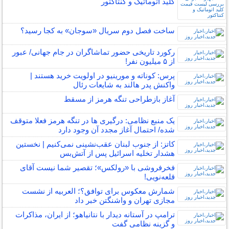
کلید اتوماتیک و کنتاکتور
ساخت فصل دوم سریال «سوجان» به کجا رسید؟
رکورد تاریخی حضور تماشاگران در جام جهانی/ عبور
از ۵ میلیون نفر!
پرس: کوناته و مورینیو در اولویت خرید هستند |
واکنش پدر هالند به شایعات رئال
آغاز بازطراحی تنگه هرمز از مسقط
یک منبع نظامی: درگیری ها در تنگه هرمز فعلا متوقف
شده/ احتمال آغاز مجدد آن وجود دارد
کاتز: از جنوب لبنان عقب‌نشینی نمی‌کنیم | نخستین
هشدار تخلیه اسرائیل پس از آتش‌بس
فخرفروشی با «رولکس»؛ تقصیر شما نیست آقای
قلعه‌نویی!
شمارش معکوس برای توافق؟؛ العربیه از نشست
مجازی تهران و واشنگتن خبر داد
ترامپ در آستانه دیدار با نتانیاهو؛ از ایران، مذاکرات
و گزینه نظامی گفت