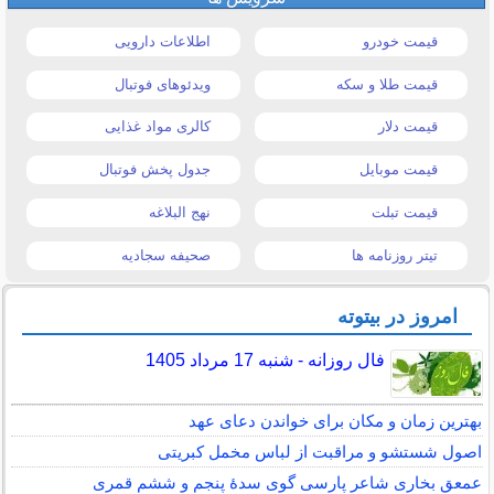
قیمت خودرو
اطلاعات دارویی
قیمت طلا و سکه
ویدئوهای فوتبال
قیمت دلار
کالری مواد غذایی
قیمت موبایل
جدول پخش فوتبال
قیمت تبلت
نهج البلاغه
تیتر روزنامه ها
صحیفه سجادیه
امروز در بیتوته
فال روزانه - شنبه 17 مرداد 1405
بهترین زمان و مکان برای خواندن دعای عهد
اصول شستشو و مراقبت از لباس مخمل کبریتی
عمعق بخاری شاعر پارسی گوی سدهٔ پنجم و ششم قمری