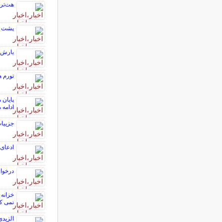
هت‌تری
پشت پرده 
بارش ب
تورم همچ
پایان 
ادامه م
جزییات
ادعای 
درخوا
خزانه 
نمی ک
الزید