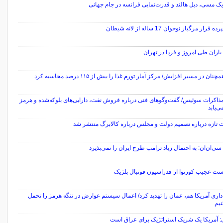
ک مسی، دبل هالند و قدرت‌نمایی فرانسه در جام جهانی
فرار مرگبار نوجوان 17 ساله از لانه شیطان
اران طی امروز و فردا در تهران
نان در مسیر افزایش/ مرکز آمار تورم غذا را بیش از ۱۱۵ درصد محاسبه کرد
مذاکرات سوئیس/ گفت‌وگوهای فنی درباره فروش نفت، دارایی‌های بلوکه‌شده و هرمز
ی‌یابد
 تازه درباره تصمیم دولت و مجلس درباره کالابرگ منتشر شد
سی‌ان‌ان: به احتمال زیاد ترامپ طرح ایران را نمی‌پذیرد
ست عجیب کورتوا از فدراسیون فوتبال بلژیک
داری آمریکا هم، عمان را تهدید کرد/ اعمال سیستم عوارض در تنگه هرمز را تحمل
نیم
ی: آمریکا یک شریک استراتژیک برای عراق است