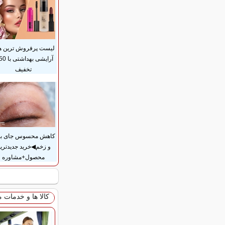
لیست پرفروش ترین ه
تخفیف
کاهش محسوس جای بخ
و زخم◀خرید جدیدتری
محصول+مشاوره
کالا ها و خدمات 