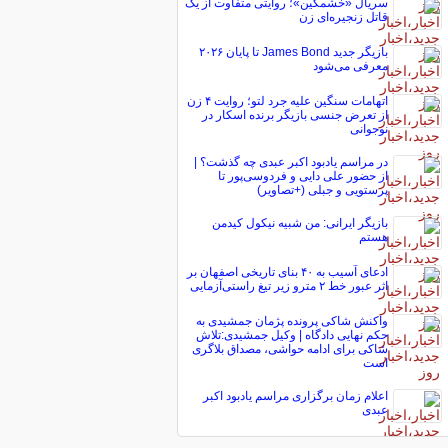
سریال «خشمگین»؛ روایتی متفاوت از یک
قاتل زنجیره‌ای زن
بازیگر جدید James Bond تا پایان ۲۰۲۶
معرفی می‌شود
اتهامات سنگین علیه جرد لتو؛ روایت ۴ زن
از تعرض جنسی بازیگر برنده اسکار در
نوجوانی
در مراسم یادبود اکبر عبدی چه گذشت؟ |
از حضور علی دایی و فردوسی‌پور تا
پرستویی و جبلی (+تصاویر)
بازیگر ایرانی: من شبیه نیکول کیدمن
هستم
ادعای آسیب به ۴۰ بنای تاریخی اصفهان بر
اثر عبور خط ۲ مترو زیر تیغ راستی‌آزمایی
واکنش شاکی پرونده پژمان جمشیدی به
حکم نهایی دادگاه | وکیل جمشیدی:تلاش
شاکی برای ادامه حواشی، مصداق بلاگری
است
اعلام زمان برگزاری مراسم یادبود اکبر
عبدی