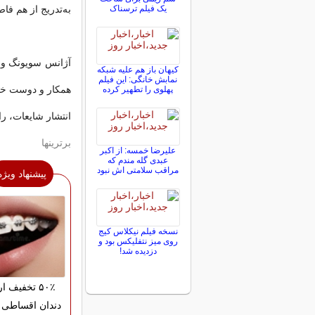
یک فیلم ترسناک
به‌تدریج از هم فا
آژانس سویونگ و جو
کیهان باز هم علیه شبکه
نمابش خانگی: این فیلم
پهلوی را تطهیر کرده
انتشار شایعات، را
برترینها
علیرضا خمسه: از اکبر
عبدی گله مندم که
مراقب سلامتی اش نبود
پیشنهاد ویژه
نسخه فیلم نیکلاس کیج
روی میز نتفلیکس بود و
دزدیده شد!
۵۰٪ تخفیف 
دندان اقساطی 