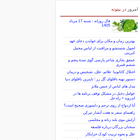
امروز
در بیتوته
فال روزانه - شنبه 17 مرداد
1405
بهترین زمان و مکان برای خواندن دعای عهد
اصول شستشو و مراقبت از لباس مخمل
کبریتی
عمعق بخاری شاعر پارسی گوی سدهٔ پنجم و
ششم قمری
اختلال کاتاتونیا: علائم، علل، تشخیص و درمان
دستور تهیه باقلوای گل رز ؛ تاپترین باقلوای دنیا
مدل های لباس از جنس ملانژ
عوامل دخیل در مشکل توقف برنامه ها در
اندروید + راه حل
آیا ازدواج از روی ترحم و دلسوزی صحیح است؟
راهنمای سفر به هفت آبشار تیرکن
آرایش موی بلند زنانه و مجلسی
سخنان بزرگان درباره فلسفه
علل و نحوه تربیت کودک خرابکار