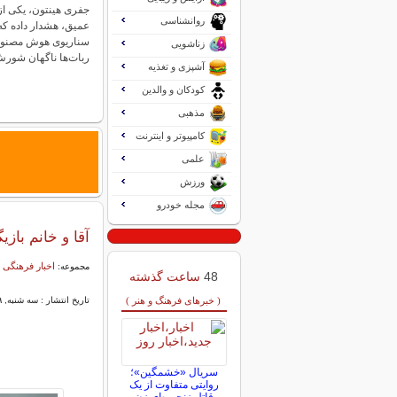
جفری هینتون، یکی از 
روانشناسی
عمیق، هشدار داده که
سناریوی هوش مصنوع
زناشویی
ربات‌ها ناگهان شو
آشپزی و تغذیه
کودکان و والدین
مذهبی
کامپیوتر و اینترنت
علمی
ورزش
مجله خودرو
آقا و خانم بازیگر مشه
اخبار فرهنگی 
مجموعه:
48
ساعت گذشته
( خبرهای فرهنگ و هنر )
تاریخ انتشار : سه شنبه, ۱۹ خرداد ۱۴۰۵ ۱۹:۱۵
سریال «خشمگین»؛
روایتی متفاوت از یک