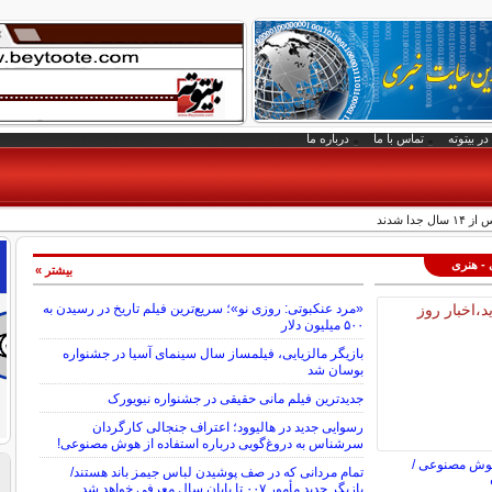
در بیتوته
تماس با ما
درباره ما
دا شدند
 - هنری
بیشتر »
«مرد عنکبوتی: روزی نو»؛ سریع‌ترین فیلم تاریخ در رسیدن به
۵۰۰ میلیون دلار
بازیگر مالزیایی، فیلمساز سال سینمای آسیا در جشنواره
بوسان شد
جدیدترین فیلم مانی حقیقی در جشنواره نیویورک
رسوایی جدید در هالیوود؛ اعتراف جنجالی کارگردان
سرشناس به دروغ‌گویی درباره استفاده از هوش مصنوعی!
هوش مصنوعی /
تمام مردانی که در صف پوشیدن لباس جیمز باند هستند/
بازیگر جدید مأمور ۰۰۷ تا پایان سال معرفی خواهد شد