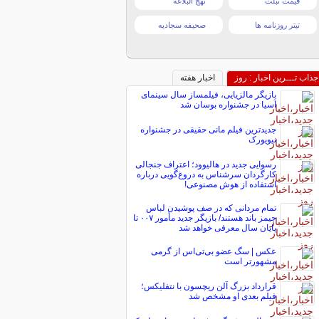
قیمت تبلت
نهج البلاغه
تیتر روزنامه ها
صحیفه سجادیه
جذاب تـــرین اخبار : روز
اخبار هفته
بازیگر مالزیایی، فیلمساز سال سینمای
آسیا در جشنواره بوسان شد
جدیدترین فیلم مانی حقیقی در جشنواره
نیویورک
رسوایی جدید در هالیوود؛ اعتراف جنجالی
کارگردان سرشناس به دروغ‌گویی درباره
استفاده از هوش مصنوعی!
تمام مردانی که در صف پوشیدن لباس
جیمز باند هستند/ بازیگر جدید مأمور ۰۰۷ تا
پایان سال معرفی خواهد شد
عکس | سگ عضو بی‌تی‌اس از گرمی
مشهورتر است
قرارداد بزرگ آلن ریچسون با نتفلیکس؛
فیلم بعدی او مشخص شد