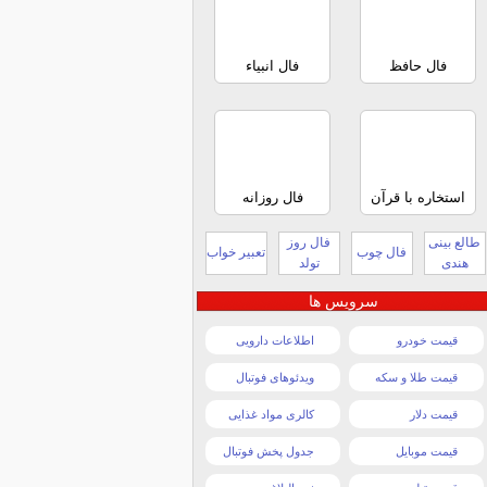
فال حافظ
فال انبیاء
استخاره با قرآن
فال روزانه
طالع بینی
فال روز
فال چوب
تعبیر خواب
هندی
تولد
سرویس ها
قیمت خودرو
اطلاعات دارویی
قیمت طلا و سکه
ویدئوهای فوتبال
قیمت دلار
کالری مواد غذایی
قیمت موبایل
جدول پخش فوتبال