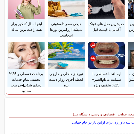
ین
جدیدترین مدل های عینک
هیچی سفر تابستونی
اینجا سال کنکور برای
وس
آفتابی با قیمت قبل
نمیشه! ارزانترین تورها
همه راحت ترین ساله!
اینجاست
 به
ایمپلنت اقساطی با
تورهای داخلی و خارجی
پرداخت قسطی و 25%
شو!
ضمانت مادام‌العمر+
لحظه آخری رو از دست
تخفیف تمام خدمات
25% تخفیف ویژه
نده
دندانپزشکی◀فرصت
محدود
معه، حوادث، اقتصادی، ورزشی، دانشگاه و...)
سه داور زن برای اولین بار در جام جهانی