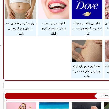
ای
شامپوی مناسب موهاتو
ارتودنسی+ویزیت و
بهترین کرم رفع جای بخیه
آرایشی بهداشتی با 50%
اینجا پیدا کن◀بهترین برند
مشاوره و جرم گیری
زایمان و ترک پوستی
بازار
رایگان
زایمان
یه
جدیدترین کرم رفع ترک
ن
پوستی زایمان فقط در 3
هفته
منتخب