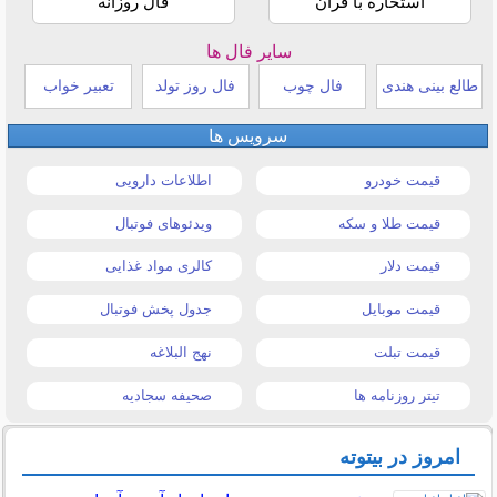
استخاره با قرآن
فال روزانه
سایر فال ها
طالع بینی هندی
فال چوب
فال روز تولد
تعبیر خواب
سرویس ها
قیمت خودرو
اطلاعات دارویی
قیمت طلا و سکه
ویدئوهای فوتبال
قیمت دلار
کالری مواد غذایی
قیمت موبایل
جدول پخش فوتبال
قیمت تبلت
نهج البلاغه
تیتر روزنامه ها
صحیفه سجادیه
امروز در بیتوته