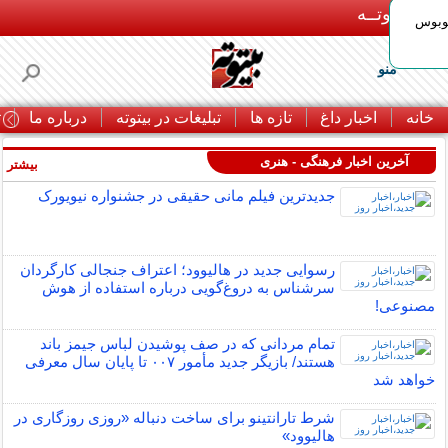
بـیتوتــه
توبوس
منو
خانه
اخبار داغ
تازه ها
تبلیغات در بیتوته
درباره ما
ت
آخرین اخبار فرهنگی - هنری
بیشتر »
جدیدترین فیلم مانی حقیقی در جشنواره نیویورک
رسوایی جدید در هالیوود؛ اعتراف جنجالی کارگردان
سرشناس به دروغ‌گویی درباره استفاده از هوش
مصنوعی!
تمام مردانی که در صف پوشیدن لباس جیمز باند
هستند/ بازیگر جدید مأمور ۰۰۷ تا پایان سال معرفی
خواهد شد
شرط تارانتینو برای ساخت دنباله «روزی روزگاری در
هالیوود»