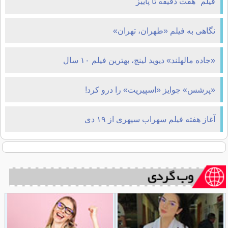
فیلم "هفت دقیقه تا پاییز"
نگاهی به فیلم «طهران، تهران»
«جاده مالهلند» دیوید لینچ، بهترین فیلم ۱۰ سال
«پرشس» جوایز «اسپیریت» را درو کرد!
آغاز هفته فیلم سهراب سپهری از ۱۹ دی