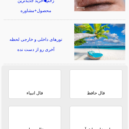
زخم◀خرید جدیدترین
محصول+مشاوره
تورهای داخلی و خارجی لحظه
آخری رو از دست نده
فال حافظ
فال انبیاء