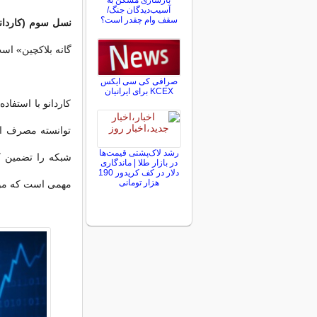
بازسازی مسکن به
آسیب‌دیدگان جنگ/
سقف وام چقدر است؟
نسل سوم (کاردانو
گانه بلاکچین» است
صرافی کی سی ایکس
KCEX برای ایرانیان
توانسته مصرف ان
رشد لاک‌پشتی قیمت‌ها
شبکه را تضمین ک
در بازار طلا | ماندگاری
دلار در کف کریدور 190
هزار تومانی
مهمی است که موس