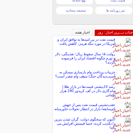
قیمت تبلت
نهج البلاغه
تیتر روزنامه ها
صحیفه سجادیه
جذاب تـــرین اخبار : روز
اخبار هفته
قیمت نفت در پی امیدها به توافق ایران و
آمریکا در مورد تنگه هرمز، کاهش یافت
روایت ۱۵ سال سقوط ریال؛ نقدینگی، دلار
و تورم چگونه اقتصاد ایران را فرسوده
کردند؟
جزییات پرداخت وام بازسازی مسکن به
آسیب‌دیدگان جنگ/ سقف وام چقدر است؟
رشد لاک‌پشتی قیمت‌ها در بازار طلا |
ماندگاری دلار در کف کریدور 190 هزار
تومانی
عقب‌نشینی قیمت نفت پس از جهش
کم‌سابقه/ بازار در انتظار تحولات خاورمیانه
اکنون که سخگوی دولت، گران شدن بنزین
را تکذیب کرده، حتما قیمتش افزایش می
یابد!