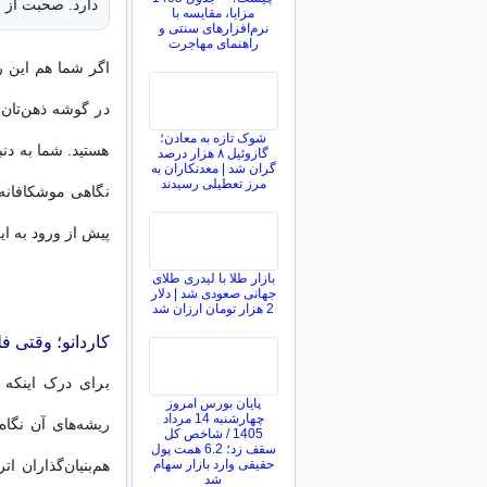
دارد. صحبت از کاردانو (o
مزایا، مقایسه با
نرم‌افزارهای سنتی و
راهنمای مهاجرت
اگر شما هم این ر
در گوشه ذهن‌تان 
شوک تازه به معادن؛
هستید. شما به دنب
گازوئیل ۸ هزار درصد
گران شد | معدنکاران به
مرز تعطیلی رسیدند
نگاهی موشکافانه
پیش از ورود به این
بازار طلا با لیدری طلای
جهانی صعودی شد | دلار
2 هزار تومان ارزان شد
کاردانو؛ وقتی ف
برای درک اینکه 
پایان بورس امروز
چهارشنبه 14 مرداد
1405 / شاخص کل
سقف زد؛ 6.2 همت پول
حقیقی وارد بازار سهام
هم‌بنیان‌گذاران ات
شد