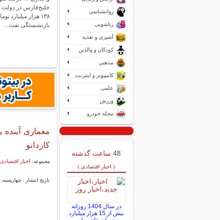
خلیج‌فارس در دولت س
روانشناسی
۱۳۸ هزار میلیارد تو
زناشویی
بازنشستگی نفت…
آشپزی و تغذیه
کودکان و والدین
مذهبی
کامپیوتر و اینترنت
علمی
ورزش
مجله خودرو
معماری آینده ی
کاردانو
48
ساعت گذشته
اخبار اقتصادی 
مجموعه:
( اخبار اقتصادی )
تاریخ انتشار : چهارشنبه, ۰۳ دی ۱۴۰۴ ۱۴:۵۳
در سال 1404 روزانه
بیش از 15 هزار میلیارد