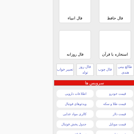
فال حافظ
فال انبیاء
استخاره با قرآن
فال روزانه
طالع بینی
فال روز
فال چوب
تعبیر خواب
هندی
تولد
سرویس ها
قیمت خودرو
اطلاعات دارویی
قیمت طلا و سکه
ویدئوهای فوتبال
قیمت دلار
کالری مواد غذایی
قیمت موبایل
جدول پخش فوتبال