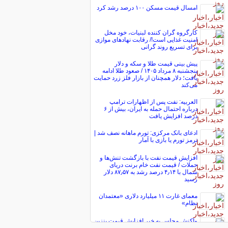
امسال قیمت مسکن ۱۰۰ درصد رشد کرد
کارگروه گران کننده لبنیات، خود مخل
امنیت غذایی است!/ رقابت نهاد‌های موازی
برای تسریع روند گرانی
پیش ‌بینی قیمت طلا و سکه و دلار
پنجشنبه ۸ مرداد ۱۴۰۵ / صعود طلا ادامه
یافت؛ دلار همچنان از بازار فلز زرد حمایت
می‌کند
العربیه: نفت پس از اظهارات ترامپ
درباره احتمال حمله به ایران، بیش از ۶
درصد افزایش یافت
ادعای بانک مرکزی: تورم ماهانه نصف شد |
ترمز تورم یا بازی با آمار
افزایش قیمت نفت با بازگشت تنش‌ها و
حملات / قیمت نفت خام برنت دریای
شمال با ۴٫۱۴ درصد رشد به ۸۷٫۵۷ دلار
رسید
معمای غارت ۱۱ میلیارد دلاری «معتمدان
نظام»
واکنش مجلس به خبر افزایش قیمت بنزین