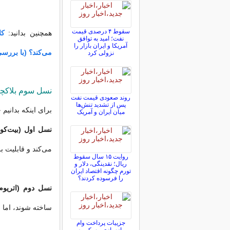
سقوط ۴ درصدی قیمت
همچنین بدانید:
نفت؛ امید به توافق
آمریکا و ایران بازار را
می‌کند؟ (با بررسی
نزولی کرد
نسل سوم بلاکچ
روند صعودی قیمت نفت
پس از تشدید تنش‌ها
برای اینکه بدانیم
میان ایران و آمریک
نسل اول (بیت‌کوی
می‌کند و قابلیت بر
روایت ۱۵ سال سقوط
ریال؛ نقدینگی، دلار و
تورم چگونه اقتصاد ایران
را فرسوده کردند؟
نسل دوم (اتریوم)
ساخته شوند، اما 
جزییات پرداخت وام