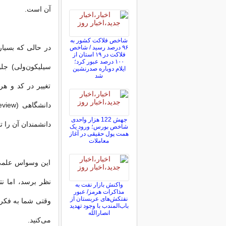
آن است.
شاخص فلاکت کشور به
در حالی که بسیار
۹۶ درصد رسید / شاخص
فلاکت در ۱۹ استان از
۱۰۰ درصد عبور کرد؛
سیلیکون‌ولی) جلو
ایلام دوباره صدرنشین
شد
تغییر در کد و هر 
جهش 122 هزار واحدی
دانشمندان آن را تای
شاخص بورس؛ ورود یک
همت پول حقیقی در آغاز
معاملات
این وسواس علمی 
نظر برسد، اما ن
واکنش بازار نفت به
مذاکرات هرمز/ عبور
نفتکش‌های عربستان از
وقتی شما به فکر 
باب‌المندب با وجود تهدید
انصارالله
می‌کنید.