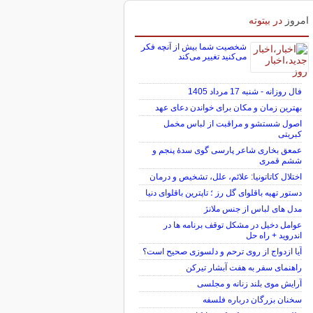
امروز
در بیتوته
شخصیت شما بیش از آنچه فکر
می‌کنید تغییر می‌کند
فال روزانه - شنبه 17 مرداد 1405
بهترین زمان و مکان برای خواندن دعای عهد
اصول شستشو و مراقبت از لباس مخمل
کبریتی
عمعق بخاری شاعر پارسی گوی سدهٔ پنجم و
ششم قمری
اختلال کاتاتونیا: علائم، علل، تشخیص و درمان
دستور تهیه باقلوای گل رز ؛ تاپترین باقلوای دنیا
مدل های لباس از جنس ملانژ
عوامل دخیل در مشکل توقف برنامه ها در
اندروید + راه حل
آیا ازدواج از روی ترحم و دلسوزی صحیح است؟
راهنمای سفر به هفت آبشار تیرکن
آرایش موی بلند زنانه و مجلسی
سخنان بزرگان درباره فلسفه