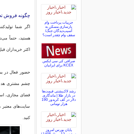
چگونه فروش تجه
جزییات پرداخت وام
اگر شما تولیدکنن
بازسازی مسکن به
آسیب‌دیدگان جنگ/
سقف وام چقدر است؟
هستید، حتماً می‌د
اکثر خریداران قبل
صرافی کی سی ایکس
KCEX برای ایرانیان
حضور فعال در بس
چشم مشتری هدف ق
رشد لاک‌پشتی قیمت‌ها
فضای مجازی، است
در بازار طلا | ماندگاری
دلار در کف کریدور 190
هزار تومانی
سایت‌های معتبر 
کنید.
پایان بورس امروز