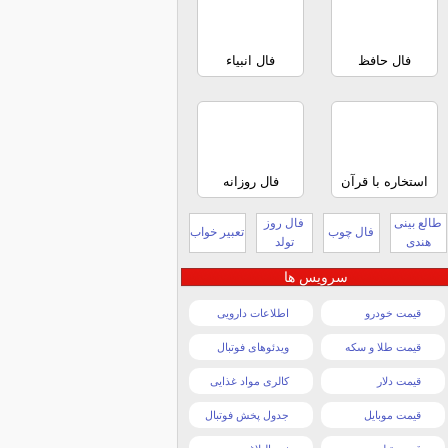
فال حافظ
فال انبیاء
استخاره با قرآن
فال روزانه
طالع بینی
فال روز
فال چوب
تعبیر خواب
هندی
تولد
سرویس ها
قیمت خودرو
اطلاعات دارویی
قیمت طلا و سکه
ویدئوهای فوتبال
قیمت دلار
کالری مواد غذایی
قیمت موبایل
جدول پخش فوتبال