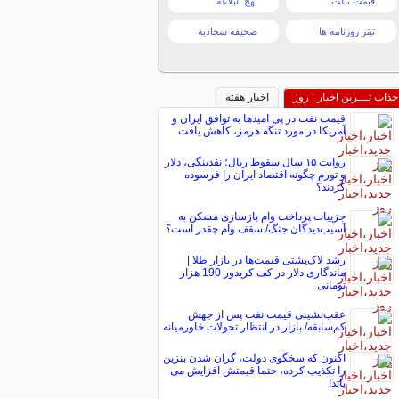
قیمت تبلت
نهج البلاغه
تیتر روزنامه ها
صحیفه سجادیه
جذاب تـــرین اخبار : روز
اخبار هفته
قیمت نفت در پی امیدها به توافق ایران و
آمریکا در مورد تنگه هرمز، کاهش یافت
روایت ۱۵ سال سقوط ریال؛ نقدینگی، دلار
و تورم چگونه اقتصاد ایران را فرسوده
کردند؟
جزییات پرداخت وام بازسازی مسکن به
آسیب‌دیدگان جنگ/ سقف وام چقدر است؟
رشد لاک‌پشتی قیمت‌ها در بازار طلا |
ماندگاری دلار در کف کریدور 190 هزار
تومانی
عقب‌نشینی قیمت نفت پس از جهش
کم‌سابقه/ بازار در انتظار تحولات خاورمیانه
اکنون که سخگوی دولت، گران شدن بنزین
را تکذیب کرده، حتما قیمتش افزایش می
یابد!