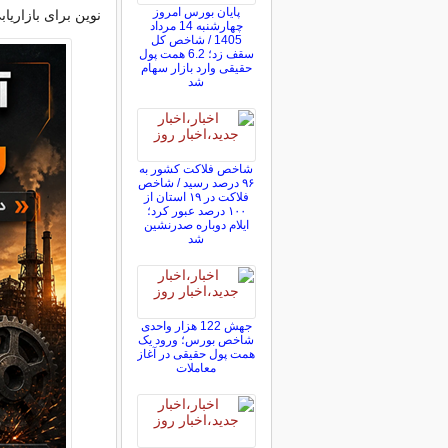
پایان بورس امروز
نوین برای بازاریا
چهارشنبه 14 مرداد
1405 / شاخص کل
سقف زد؛ 6.2 همت پول
حقیقی وارد بازار سهام
شد
شاخص فلاکت کشور به
۹۶ درصد رسید / شاخص
فلاکت در ۱۹ استان از
۱۰۰ درصد عبور کرد؛
ایلام دوباره صدرنشین
شد
جهش 122 هزار واحدی
شاخص بورس؛ ورود یک
همت پول حقیقی در آغاز
معاملات