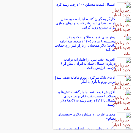
امسال قیمت مسکن ۱۰۰ درصد رشد کرد
کارگروه گران کننده لبنیات، خود مخل
امنیت غذایی است!/ رقابت نهاد‌های موازی
برای تسریع روند گرانی
پیش ‌بینی قیمت طلا و سکه و دلار
پنجشنبه ۸ مرداد ۱۴۰۵ / صعود طلا ادامه
یافت؛ دلار همچنان از بازار فلز زرد حمایت
می‌کند
العربیه: نفت پس از اظهارات ترامپ
درباره احتمال حمله به ایران، بیش از ۶
درصد افزایش یافت
ادعای بانک مرکزی: تورم ماهانه نصف شد |
ترمز تورم یا بازی با آمار
افزایش قیمت نفت با بازگشت تنش‌ها و
حملات / قیمت نفت خام برنت دریای
شمال با ۴٫۱۴ درصد رشد به ۸۷٫۵۷ دلار
رسید
معمای غارت ۱۱ میلیارد دلاری «معتمدان
نظام»
واکنش مجلس به خبر افزایش قیمت بنزین