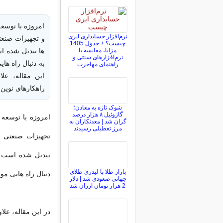
امروزه با توسعه
نرم‌افزار حسابداری ابری
و تجهیزات صنعتی
چیست؟ + جدول 1405
مزایا، مقایسه با
ها تبدیل شده اس
نرم‌افزارهای سنتی و
به دنبال راه‌ ه
راهنمای مهاجرت
این مقاله، عل
راهکارهای نوین 
شوک تازه به معادن؛
گازوئیل ۸ هزار درصد
امروزه با توسعه 
گران شد | معدنکاران به
مرز تعطیلی رسیدند
تجهیزات صنعتی به
تبدیل شده است. ا
بازار طلا با لیدری طلای
دنبال راه‌ هایی م
جهانی صعودی شد | دلار
2 هزار تومان ارزان شد
در این مقاله، عل