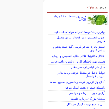
امروز
در بیتوته
فال روزانه - شنبه 17 مرداد
1405
بهترین زمان و مکان برای خواندن دعای عهد
اصول شستشو و مراقبت از لباس مخمل
کبریتی
عمعق بخاری شاعر پارسی گوی سدهٔ پنجم و
ششم قمری
اختلال کاتاتونیا: علائم، علل، تشخیص و درمان
دستور تهیه باقلوای گل رز ؛ تاپترین باقلوای دنیا
مدل های لباس از جنس ملانژ
عوامل دخیل در مشکل توقف برنامه ها در
اندروید + راه حل
آیا ازدواج از روی ترحم و دلسوزی صحیح است؟
راهنمای سفر به هفت آبشار تیرکن
آرایش موی بلند زنانه و مجلسی
سخنان بزرگان درباره فلسفه
علل و نحوه تربیت کودک خرابکار