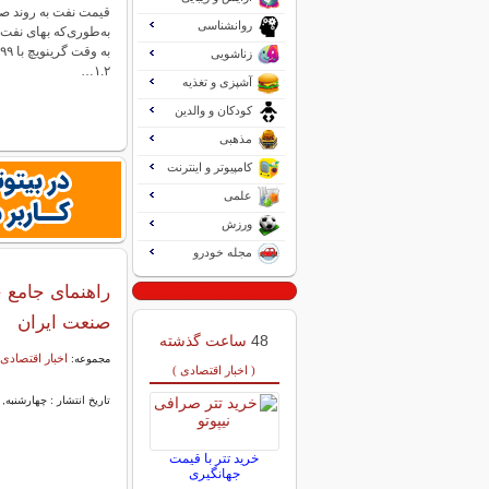
قیمت نفت به روند صعو
روانشناسی
زناشویی
۱.۲…
آشپزی و تغذیه
کودکان و والدین
مذهبی
کامپیوتر و اینترنت
علمی
ورزش
مجله خودرو
راهنمای جامع خ
صنعت ایران
48
ساعت گذشته
اخبار اقتصادی 
مجموعه:
( اخبار اقتصادی )
تاریخ انتشار : چهارشنبه, ۱۷ تیر ۱۴۰۵ ۱۴:۵۵
خرید تتر با قیمت
جهانگیری