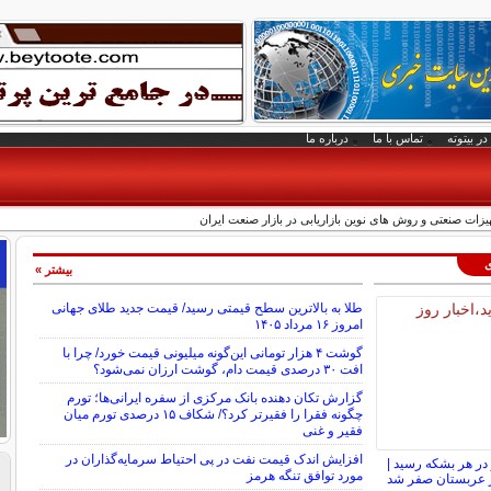
در بیتوته
تماس با ما
درباره ما
زات صنعتی و روش‌ های نوین بازاریابی در بازار صنعت ایران
ی
بیشتر »
طلا به بالاترین سطح قیمتی رسید/ قیمت جدید طلای جهانی
امروز ۱۶ مرداد ۱۴۰۵
گوشت ۴ هزار تومانی این‌گونه میلیونی قیمت خورد/ چرا با
افت ۳۰ درصدی قیمت دام، گوشت ارزان نمی‌شود؟
گزارش تکان‌ دهنده بانک مرکزی از سفره ایرانی‌ها؛ تورم
چگونه فقرا را فقیرتر کرد؟/ شکاف ۱۵ درصدی تورم میان
فقیر و غنی
افزایش اندک قیمت نفت در پی احتیاط سرمایه‌گذاران در
ت به ۸۳ دلار در هر بشکه رسید |
مورد توافق تنگه هرمز
از عربستان صفر شد