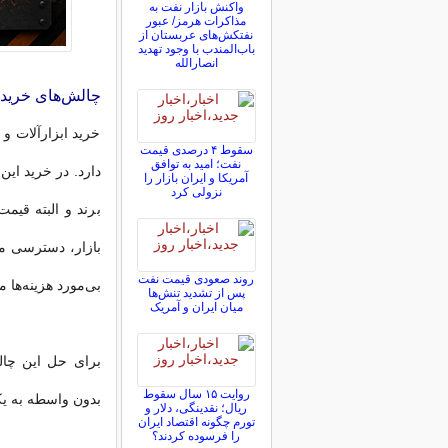
واکنش بازار نفت به
مذاکرات هرمز/ عبور
نفتکش‌های عربستان از
باب‌المندب با وجود تهدید
انصارالله
چالش‌های خرید 
خرید ابزارآلات و
سقوط ۴ درصدی قیمت
نفت؛ امید به توافق
دارد. در خرید ای
آمریکا و ایران بازار را
نزولی کرد
برند و البته قیم
بازار، دسترسی مس
روند صعودی قیمت نفت
بی‌مورد هزینه‌ها 
پس از تشدید تنش‌ها
میان ایران و آمریک
برای حل این چال
روایت ۱۵ سال سقوط
بدون واسطه به یک
ریال؛ نقدینگی، دلار و
تورم چگونه اقتصاد ایران
را فرسوده کردند؟