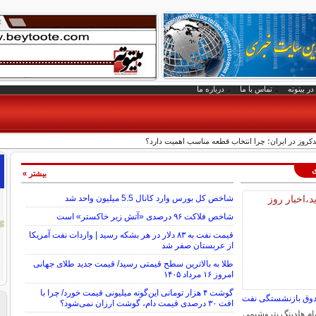
در بیتوته
تماس با ما
درباره ما
ندکروز در ایران؛ چرا انتخاب قطعه مناسب اهمیت دارد؟
ی
بیشتر »
شاخص کل بورس وارد کانال 5.5 میلیون واحد شد
شاخص فلاکت ۹۶ درصدی «آتش زیر خاکستر» است
قیمت نفت به ۸۳ دلار در هر بشکه رسید | واردات نفت آمریکا
از عربستان صفر شد
طلا به بالاترین سطح قیمتی رسید/ قیمت جدید طلای جهانی
امروز ۱۶ مرداد ۱۴۰۵
گوشت ۴ هزار تومانی این‌گونه میلیونی قیمت خورد/ چرا با
افت ۳۰ درصدی قیمت دام، گوشت ارزان نمی‌شود؟
رصد سهام هلدینگ پتروشیمی