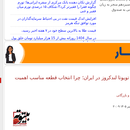
گزارش تکان‌ دهنده بانک مرکزی از سفره ایرانی‌ها؛ تورم
یزدهم منجر به زیان
چگونه فقرا را فقیرتر کرد؟/ شکاف ۱۵ درصدی تورم میان
مانی به صندوق
فقیر و غنی
افزایش اندک قیمت نفت در پی احتیاط سرمایه‌گذاران در
مورد توافق تنگه هرمز
قیمت طلا به بالاترین سطح خود در ۷ هفته اخیر رسید،
در سال 1404 روزانه بیش از 15 هزار میلیارد تومان خلق پول
داشته‌ایم!
تویوتا لندکروز در ایران؛ چرا انتخاب قطعه مناسب اهمیت
و بازرگانی