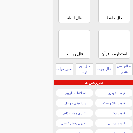
فال حافظ
فال انبیاء
استخاره با قرآن
فال روزانه
طالع بینی
فال روز
فال چوب
تعبیر خواب
هندی
تولد
سرویس ها
قیمت خودرو
اطلاعات دارویی
قیمت طلا و سکه
ویدئوهای فوتبال
قیمت دلار
کالری مواد غذایی
قیمت موبایل
جدول پخش فوتبال