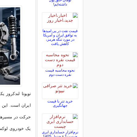
تومان خلق پول
داشته‌ایم!
قیمت نفت در پی امیدها
به توافق ایران و آمریکا
در مورد تنگه هرمز،
کاهش یافت
نحوه محاسبه قیمت
نقره دست دوم
تویوتا لندکروز ی
خرید تتر با قیمت
ایران است. این 
جهانگیری
حرکت در مسیرهای
یک خودروی لوکس ی
نرم‌افزار حسابداری ابری
چیست؟ + جدول 1405