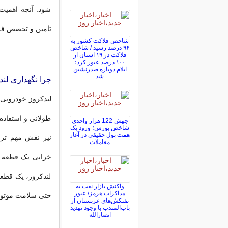
شود. آنچه اهمیت
تامین و تخصص ف
شاخص فلاکت کشور به
۹۶ درصد رسید / شاخص
فلاکت در ۱۹ استان از
۱۰۰ درصد عبور کرد؛
ایلام دوباره صدرنشین
شد
چرا نگهداری لن
لندکروز خودرویی
طولانی و استفاد
جهش 122 هزار واحدی
شاخص بورس؛ ورود یک
همت پول حقیقی در آغاز
نیز نقش مهم تری
معاملات
خرابی یک قطعه م
لندکروز، یک قطع
واکنش بازار نفت به
مذاکرات هرمز/ عبور
حتی سلامت موتور 
نفتکش‌های عربستان از
باب‌المندب با وجود تهدید
انصارالله