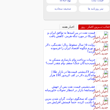
قیمت تبلت
نهج البلاغه
تیتر روزنامه ها
صحیفه سجادیه
جذاب تـــرین اخبار : روز
اخبار هفته
قیمت نفت در پی امیدها به توافق ایران و
آمریکا در مورد تنگه هرمز، کاهش یافت
روایت ۱۵ سال سقوط ریال؛ نقدینگی، دلار
و تورم چگونه اقتصاد ایران را فرسوده
کردند؟
جزییات پرداخت وام بازسازی مسکن به
آسیب‌دیدگان جنگ/ سقف وام چقدر است؟
رشد لاک‌پشتی قیمت‌ها در بازار طلا |
ماندگاری دلار در کف کریدور 190 هزار
تومانی
عقب‌نشینی قیمت نفت پس از جهش
کم‌سابقه/ بازار در انتظار تحولات خاورمیانه
اکنون که سخگوی دولت، گران شدن بنزین
را تکذیب کرده، حتما قیمتش افزایش می
یابد!