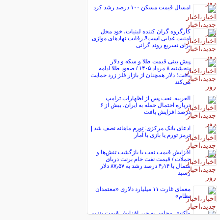
امسال قیمت مسکن ۱۰۰ درصد رشد کرد
کارگروه گران کننده لبنیات، خود مخل
امنیت غذایی است!/ رقابت نهاد‌های موازی
برای تسریع روند گرانی
پیش ‌بینی قیمت طلا و سکه و دلار
پنجشنبه ۸ مرداد ۱۴۰۵ / صعود طلا ادامه
یافت؛ دلار همچنان از بازار فلز زرد حمایت
می‌کند
العربیه: نفت پس از اظهارات ترامپ
درباره احتمال حمله به ایران، بیش از ۶
درصد افزایش یافت
ادعای بانک مرکزی: تورم ماهانه نصف شد |
ترمز تورم یا بازی با آمار
افزایش قیمت نفت با بازگشت تنش‌ها و
حملات / قیمت نفت خام برنت دریای
شمال با ۴٫۱۴ درصد رشد به ۸۷٫۵۷ دلار
رسید
معمای غارت ۱۱ میلیارد دلاری «معتمدان
نظام»
واکنش مجلس به خبر افزایش قیمت بنزین