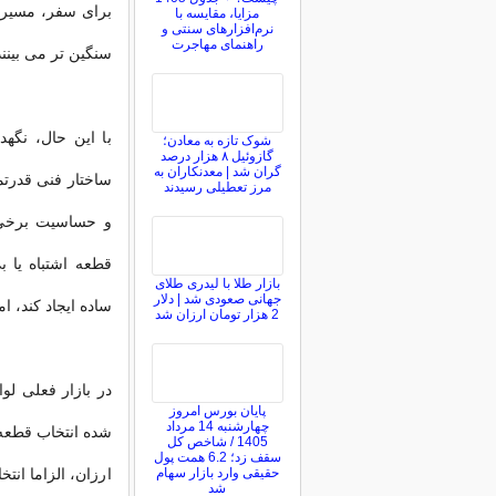
برای سفر، مسیره
مزایا، مقایسه با
نرم‌افزارهای سنتی و
راهنمای مهاجرت
سنگین تر می بینند
با این حال، نگهد
شوک تازه به معادن؛
گازوئیل ۸ هزار درصد
گران شد | معدنکاران به
ساختار فنی قدرتم
مرز تعطیلی رسیدند
و حساسیت برخی 
قطعه اشتباه یا 
بازار طلا با لیدری طلای
جهانی صعودی شد | دلار
ساده ایجاد کند، ا
2 هزار تومان ارزان شد
در بازار فعلی لو
پایان بورس امروز
چهارشنبه 14 مرداد
شده انتخاب قطعه م
1405 / شاخص کل
سقف زد؛ 6.2 همت پول
حقیقی وارد بازار سهام
ارزان، الزاما ان
شد