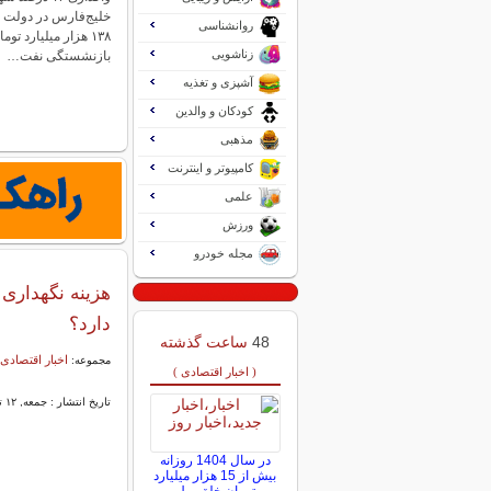
خلیج‌فارس در دولت س
روانشناسی
۱۳۸ هزار میلیارد تو
زناشویی
بازنشستگی نفت…
آشپزی و تغذیه
کودکان و والدین
مذهبی
کامپیوتر و اینترنت
علمی
ورزش
مجله خودرو
هزینه نگهداری 
دارد؟
48
ساعت گذشته
اخبار اقتصادی 
مجموعه:
( اخبار اقتصادی )
تاریخ انتشار : جمعه, ۱۲ تیر ۱۴۰۵ ۲۰:۰۹
در سال 1404 روزانه
بیش از 15 هزار میلیارد