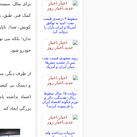
برای مثال، سیستم 
کمک فنر، طبق، بو
سقوط ۴ درصدی قیمت
نفت؛ امید به توافق
کوبش، صدا، ناپا
آمریکا و ایران بازار را
نزولی کرد
ندارد؛ بلکه می ت
خودرو شود.
روند صعودی قیمت نفت
پس از تشدید تنش‌ها
میان ایران و آمریک
از طرف دیگر، سیس
و دیسک بی کیفی
روایت ۱۵ سال سقوط
اعتماد نداشته ب
ریال؛ نقدینگی، دلار و
تورم چگونه اقتصاد ایران
را فرسوده کردند؟
بزرگی ایجاد کند.
جزییات پرداخت وام