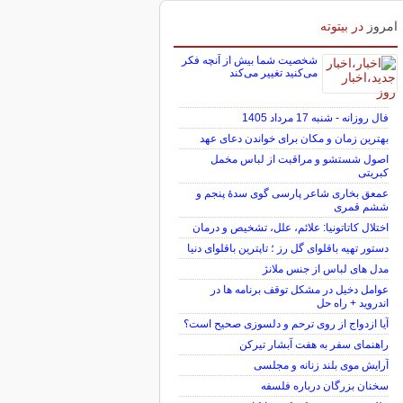
امروز
در بیتوته
شخصیت شما بیش از آنچه فکر
می‌کنید تغییر می‌کند
فال روزانه - شنبه 17 مرداد 1405
بهترین زمان و مکان برای خواندن دعای عهد
اصول شستشو و مراقبت از لباس مخمل
کبریتی
عمعق بخاری شاعر پارسی گوی سدهٔ پنجم و
ششم قمری
اختلال کاتاتونیا: علائم، علل، تشخیص و درمان
دستور تهیه باقلوای گل رز ؛ تاپترین باقلوای دنیا
مدل های لباس از جنس ملانژ
عوامل دخیل در مشکل توقف برنامه ها در
اندروید + راه حل
آیا ازدواج از روی ترحم و دلسوزی صحیح است؟
راهنمای سفر به هفت آبشار تیرکن
آرایش موی بلند زنانه و مجلسی
سخنان بزرگان درباره فلسفه