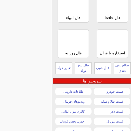
فال حافظ
فال انبیاء
استخاره با قرآن
فال روزانه
طالع بینی
فال روز
فال چوب
تعبیر خواب
هندی
تولد
سرویس ها
قیمت خودرو
اطلاعات دارویی
قیمت طلا و سکه
ویدئوهای فوتبال
قیمت دلار
کالری مواد غذایی
قیمت موبایل
جدول پخش فوتبال