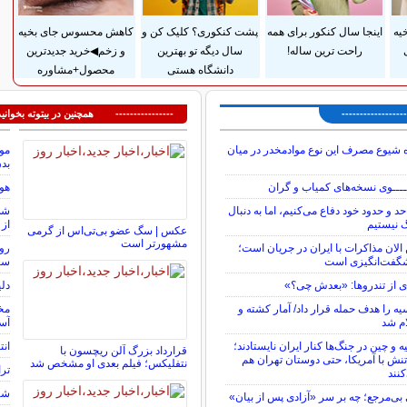
یه
اینجا سال کنکور برای همه
پشت کنکوری؟ کلیک کن و
کاهش محسوس جای بخیه
راحت ترین ساله!
سال دیگه تو بهترین
و زخم◀خرید جدیدترین
دانشگاه هستی
محصول+مشاوره
---------------
---------------- همچنین در بیتوته بخوانید
 شیوع مصرف این نوع موادمخدر در میان
موج
بد
ـــوی نسخه‌های کمیاب و گران
هوش
د و حدود خود دفاع می‌کنیم، اما به دنبال
نیستیم
از 
عکس | سگ عضو بی‌تی‌اس از گرمی
مشهورتر است
الان مذاکرات با ایران در جریان است؛
روی
گفت‌انگیزی است
سا
ی از تندروها: «بعدش چی؟»
دل
یه را هدف حمله قرار داد/ آمار کشته و
مخا
ام شد
آسا
و چین در جنگ‌ها کنار ایران نایستادند؛
انت
قرارداد بزرگ آلن ریچسون با
ش با آمریکا، حتی دوستان تهران هم
نتفلیکس؛ فیلم بعدی او مشخص شد
ترا
نند
شرط
ی‌مرجع؛ چه بر سر «آزادی پس از بیان»