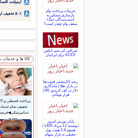
ایمپلنت اقسا
جزییات پرداخت وام
۵۰٪ تخفیف ارتودنسی دندان اقساطی بدون نیاز به چک یا سفته!
بازسازی مسکن به
آسیب‌دیدگان جنگ/
سقف وام چقدر است؟
صرافی کی سی ایکس
KCEX برای ایرانیان
کالا ها و خدمات 
رشد لاک‌پشتی قیمت‌ها
در بازار طلا | ماندگاری
دلار در کف کریدور 190
هزار تومانی
تخفیف تمام خدمات
دندانپزشکی◀فرص
محدود
پایان بورس امروز
دوشنبه 12 مرداد 1405 /
هجوم 5.8 همت پول
حقیقی به بازار سهام