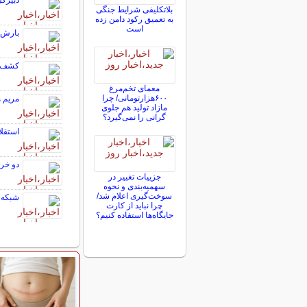
دبیرکل
بلاتکلیفی‌ شرایط جنگی
به تعمیق رکود دامن زده
است
بارش پ
کشف ی
معمای تخم‌مرغ
۶۰۰هزارتومانی/ چرا
مریم م
مازاد تولید هم جلوی
گرانی را نمی‌گیرد؟
استقلا
دو خری
جزییات تغییر در
سهمیه‌بندی و نحوه
سوخت‌گیری اعلام شد/
شبکه ۱۳ عبری: اسرائیل آماده مشارکت در حملات آمریکا
چرا نباید از کارت
جایگاه‌ها استفاده کنیم؟