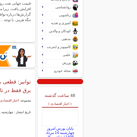
قیمت جهانی نفت روز 
روانشناسی
افزایش یافت، زیرا مع
گزارش‌ها درباره توا
زناشویی
تنگه هرمز، با توجه…
آشپزی و تغذیه
کودکان و والدین
مذهبی
کامپیوتر و اینترنت
علمی
ورزش
مجله خودرو
برق فقط در تا
48
ساعت گذشته
اخبار اقتصادی 
مجموعه:
( اخبار اقتصادی )
تاریخ انتشار : چهارشنبه, ۲۱ آبان ۱۴۰۴ ۱۲:۳۹
پایان بورس امروز
چهارشنبه 14 مرداد