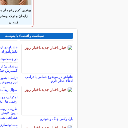
بهترین کرم رفع جای بخ
زایمان و ترک پوستی
زایمان
---------------- سیــاست و اقتصــاد با بیتوتــــه ---
هشدار درباره
دانش‌آموزان
در جست‌وجــ
پزشکیان: از ح
گسترش جنگ 
نتانیاهو: در موضوع حماس با ترامپ
ترامپ: همین 
اختلاف‌نظر دارم
این موضوع ش
سؤال زیدآباد
اوکراین، روس
زخمی ها اعل
ظریف: روسیه 
بدون کاهش تن
همراهی نمی‌ک
پارادوکس جنگ و خودرو
مسدودسازی ب