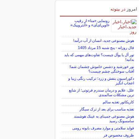
برای بازگشت به کریدور 190 هزار تومانی
خیز برداشت
امروز
در بیتوته
رونمایی «متا» از رقیب
«اوپن‌ای‌آی» و «آنتروپیک»
هوش مصنوعی جدید، انسان از آب درآمد!
فال روزانه - پنج شنبه 15 مرداد 1405
تور آل یا یوآل چیست؟ تفاوت‌های مهمی که باید
بدانید!
نور خورشید و دشمن خاموش چشمان شما؛
آفتاب سوختگی چشم چیست؟
دکوراسیون بنفش و زرد؛ ترکیب رنگی زیبا و
اعجاب انگیز
علل، علایم و درمان سندرم فرتوتی؛ از شایع
ترین مشکلات سالمندی
کاریکاتور تغذیه سالم
تغذیه مناسب برای بعد از ترک سیگار
هوش مصنوعی جمینای به عینک هوشمند
سامسونگ رسید
فواید سلامتی و موارد مصرف بابونه رومی
ظروف مخصوص فر