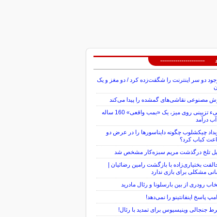
 -----------------------
ود دو سر اینترنت را شگفت‌زده کرد / دو مغز و یک
ن
 مصنوعی نقاشی‌های گمشده را پیدا می‌کند
شیء تزیینی روی میز، یک «بمب واقعی» 160 ساله
آب درآمد
داد چیکشلوب چگونه دایناسورها را در عرض دو
عت کباب کرد؟
یل تلخ درگذشت مریم سبزه‌کار مشخص شد
لفت بختیاری‌زاده با بازگشت رامین رضائیان |
نی مشکلی برای بازی ندارد
خاب رودری از بین بارسلونا و رئال مادرید
مپ پاسخ اینفانتینو را نمی‌دهد!
 جنجالی وینیسیوس برای تمدید با رئال!