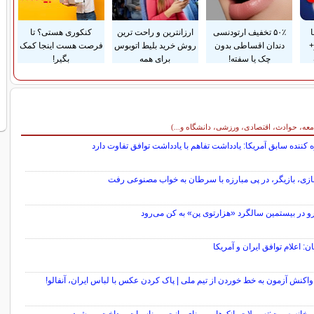
۵۰٪ تخفیف ارتودنسی
ارزانترین و راحت ترین
کنکوری هستی؟ تا
+
دندان اقساطی بدون
روش خرید بلیط اتوبوس
فرصت هست اینجا کمک
چک یا سفته!
برای همه
بگیر!
معه، حوادث، اقتصادی، ورزشی، دانشگاه و...)
 کننده سابق آمریکا: یادداشت تفاهم با یادداشت توافق تفاوت دارد
نازی، بازیگر، در پی مبارزه با سرطان به خواب مصنوعی رفت
و در بیستمین سالگرد «هزارتوی پن» به کن می‌رود
ن: اعلام توافق ایران و آمریکا
واکنش آزمون به خط خوردن از تیم ملی | پاک کردن عکس با لباس ایران، آنفالو!