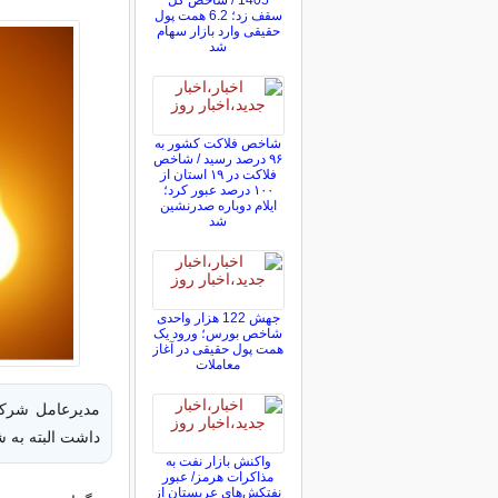
1405 / شاخص کل
سقف زد؛ 6.2 همت پول
حقیقی وارد بازار سهام
شد
شاخص فلاکت کشور به
۹۶ درصد رسید / شاخص
فلاکت در ۱۹ استان از
۱۰۰ درصد عبور کرد؛
ایلام دوباره صدرنشین
شد
جهش 122 هزار واحدی
شاخص بورس؛ ورود یک
همت پول حقیقی در آغاز
معاملات
داشت البته به 
واکنش بازار نفت به
مذاکرات هرمز/ عبور
نفتکش‌های عربستان از