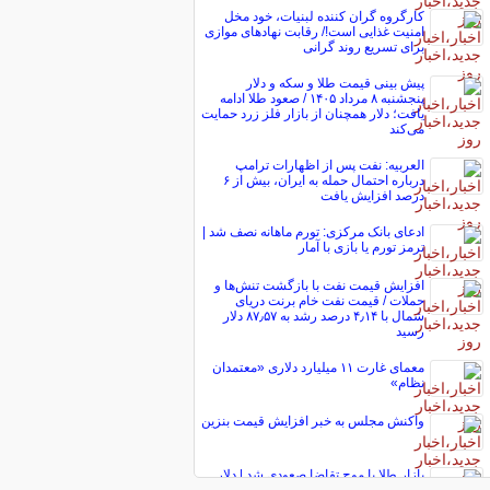
کارگروه گران کننده لبنیات، خود مخل
امنیت غذایی است!/ رقابت نهاد‌های موازی
برای تسریع روند گرانی
پیش ‌بینی قیمت طلا و سکه و دلار
پنجشنبه ۸ مرداد ۱۴۰۵ / صعود طلا ادامه
یافت؛ دلار همچنان از بازار فلز زرد حمایت
می‌کند
العربیه: نفت پس از اظهارات ترامپ
درباره احتمال حمله به ایران، بیش از ۶
درصد افزایش یافت
ادعای بانک مرکزی: تورم ماهانه نصف شد |
ترمز تورم یا بازی با آمار
افزایش قیمت نفت با بازگشت تنش‌ها و
حملات / قیمت نفت خام برنت دریای
شمال با ۴٫۱۴ درصد رشد به ۸۷٫۵۷ دلار
رسید
معمای غارت ۱۱ میلیارد دلاری «معتمدان
نظام»
واکنش مجلس به خبر افزایش قیمت بنزین
بازار طلا با موج تقاضا صعودی شد | دلار