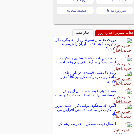
قیمت تبلت
نهج البلاغه
تیتر روزنامه ها
صحیفه سجادیه
جذاب تـــرین اخبار : روز
اخبار هفته
روایت ۱۵ سال سقوط ریال؛ نقدینگی، دلار
و تورم چگونه اقتصاد ایران را فرسوده
کردند؟
جزییات پرداخت وام بازسازی مسکن به
آسیب‌دیدگان جنگ/ سقف وام چقدر است؟
رشد لاک‌پشتی قیمت‌ها در بازار طلا |
ماندگاری دلار در کف کریدور 190 هزار
تومانی
عقب‌نشینی قیمت نفت پس از جهش
کم‌سابقه/ بازار در انتظار تحولات خاورمیانه
اکنون که سخگوی دولت، گران شدن بنزین
را تکذیب کرده، حتما قیمتش افزایش می
یابد!
امسال قیمت مسکن ۱۰۰ درصد رشد کرد