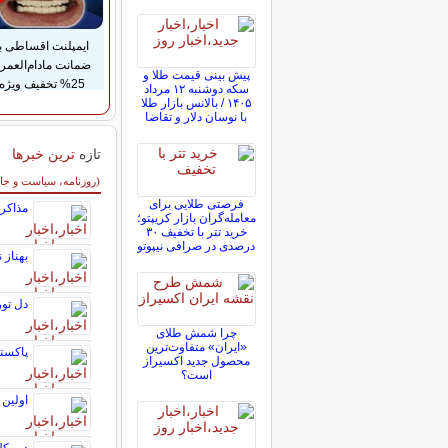
ایمپلنت اقساطی با
ضمانت مادام‌العمر
پیش ‌بینی قیمت طلا و
25% تخفیف ویژه
سکه دوشنبه ۱۲ مرداد
۱۴۰۵ / بالانس بازار طلا
با نوسان دلار و تقاضا
تازه
ترین خبرها
سایر خبرهای داغ
(روزنامه، سیاست و جا
فرصتی طلایی برای
مذاکره
معامله‌گران بازار کریپتو؛
خرید تتر با تخفیف ۳۰
درصدی در صرافی نیپوتو
بهناز 
دل تور
چرا شمش طلای
«ایران» متفاوت‌ترین
پاکستا
محصول جدید اکسیراز
است؟
اولین 