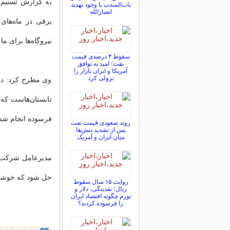
به گزارش تسنیم
باب‌المندب با وجود تهدید
انصارالله
نیروگاه‌ها برای م
سقوط ۴ درصدی قیمت
نفت؛ امید به توافق
آمریکا و ایران بازار را
نزولی کرد
وی مطرح کرد: در
تابستان‌هاست که 
فرسوده انجام ش
روند صعودی قیمت نفت
پس از تشدید تنش‌ها
میان ایران و آمریک
مدیرعامل شرکت تو
حل شود که خوشبخ
روایت ۱۵ سال سقوط
ریال؛ نقدینگی، دلار و
تورم چگونه اقتصاد ایران
را فرسوده کردند؟