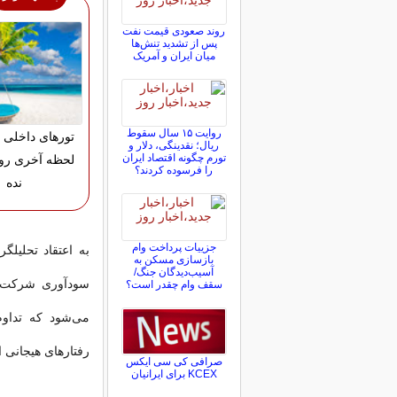
روند صعودی قیمت نفت
پس از تشدید تنش‌ها
میان ایران و آمریک
روایت ۱۵ سال سقوط
تورهای داخلی 
ریال؛ نقدینگی، دلار و
تورم چگونه اقتصاد ایران
لحظه آخری رو
را فرسوده کردند؟
نده
جزییات پرداخت وام
به اعتقاد تحلیلگ
بازسازی مسکن به
آسیب‌دیدگان جنگ/
سودآوری شرکت‌ها 
سقف وام چقدر است؟
می‌شود که تداوم 
رفتار‌های هیجانی
صرافی کی سی ایکس
KCEX برای ایرانیان