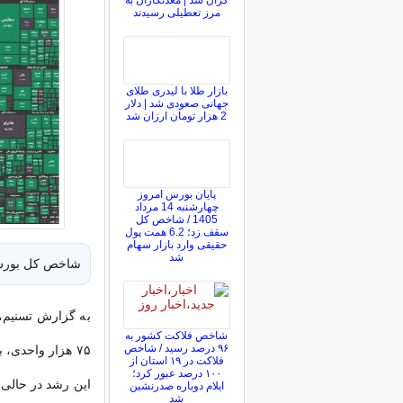
گران شد | معدنکاران به
مرز تعطیلی رسیدند
بازار طلا با لیدری طلای
جهانی صعودی شد | دلار
2 هزار تومان ارزان شد
پایان بورس امروز
چهارشنبه 14 مرداد
1405 / شاخص کل
سقف زد؛ 6.2 همت پول
حقیقی وارد بازار سهام
شد
شاخص کل بورس تهران از ۴ می
به گزارش تسنیم، 
شاخص فلاکت کشور به
۹۶ درصد رسید / شاخص
فلاکت در ۱۹ استان از
۱۰۰ درصد عبور کرد؛
این رشد در حالی ر
ایلام دوباره صدرنشین
شد