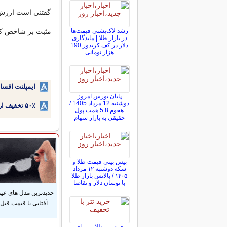
گفتنی است ارزش م
رشد لاک‌پشتی قیمت‌ها
مثبت بر شاخص کل 
در بازار طلا | ماندگاری
دلار در کف کریدور 190
هزار تومانی
ایمپلنت اقسا
پایان بورس امروز
دوشنبه 12 مرداد 1405 /
۵۰٪ تخفیف ارتودنسی دندان اقساطی بدون نیاز به چک یا سفته!
هجوم 5.8 همت پول
حقیقی به بازار سهام
پیش ‌بینی قیمت طلا و
سکه دوشنبه ۱۲ مرداد
۱۴۰۵ / بالانس بازار طلا
با نوسان دلار و تقاضا
جدیدترین مدل های عی
آفتابی با قیمت قبل