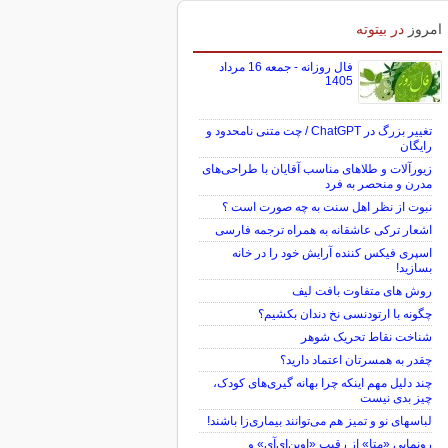
امروز
در بیتوته
فال روزانه - جمعه 16 مرداد
1405
تغییر بزرگ در ChatGPT / چت متنی نامحدود و
رایگان
زیورآلات و طلاهای مناسب آقایان با طراحی‌های
مدرن و منحصر به فرد
نبوت از نظر اهل سنت به چه صورت است ؟
اشعار ترکی عاشقانه به همراه ترجمه فارسی
اسپری فیکس کننده آرایش خود را در خانه
بسازید!
روش های متفاوت بافت لیف
چگونه با ارتودنسی نخ دندان بکشیم؟
شناخت نقاط تحریک شوهر
چقدر به همسرتان اعتماد دارید؟
چند دلیل مهم اینکه چرا بهانه گیری‌های کودک،
چیز بدی نیست
لباس‎های نو و تمیز هم می‌توانند بیماری‌زا باشند!
رونمایی «متا» از رقیب «اوپن‌ای‌آی» و