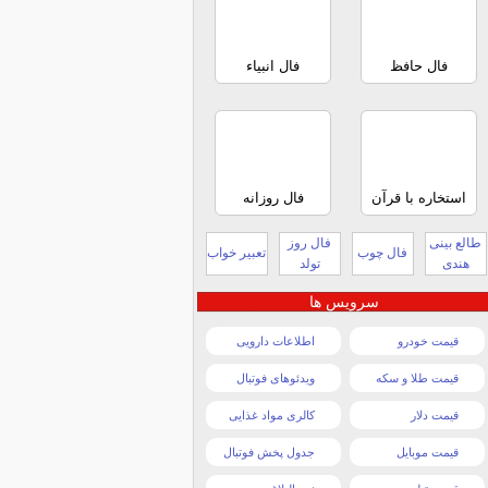
فال حافظ
فال انبیاء
استخاره با قرآن
فال روزانه
طالع بینی
فال روز
فال چوب
تعبیر خواب
هندی
تولد
سرویس ها
قیمت خودرو
اطلاعات دارویی
قیمت طلا و سکه
ویدئوهای فوتبال
قیمت دلار
کالری مواد غذایی
قیمت موبایل
جدول پخش فوتبال