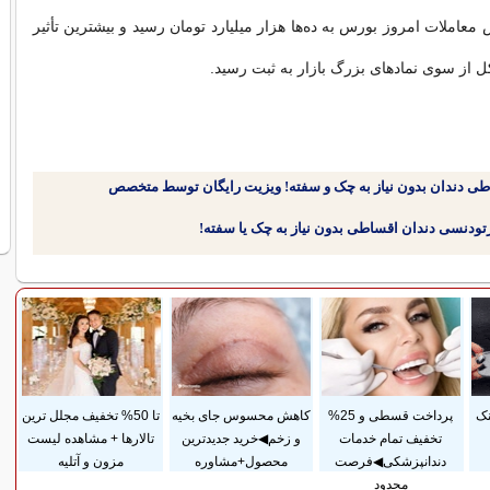
عاملات امروز بورس به ده‌ها هزار میلیارد تومان رسید و بیشترین تأثیر
از سوی نماد‌های بزرگ بازار به ثبت رسید.
طی دندان بدون نیاز به چک و سفته! ویزیت رایگان توسط متخصص
نک
پرداخت قسطی و 25%
کاهش محسوس جای بخیه
تا 50% تخفیف مجلل ترین
تخفیف تمام خدمات
و زخم◀خرید جدیدترین
تالارها + مشاهده لیست
دندانپزشکی◀فرصت
محصول+مشاوره
مزون و آتلیه
محدود