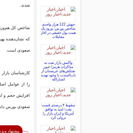
شدند.
جهش 122 هزار واحدی
شاخص بورس؛ ورود یک
همت پول حقیقی در آغاز
معاملات
که نشان‌دهنده به
صعودی است.
واکنش بازار نفت به
مذاکرات هرمز/ عبور
نفتکش‌های عربستان از
کارشناسان بازار 
باب‌المندب با وجود تهدید
انصارالله
افزایش حجم و ارز
سقوط ۴ درصدی قیمت
صعودی بورس داش
نفت؛ امید به توافق
آمریکا و ایران بازار را
نزولی کرد
پیشنهاد ویژه