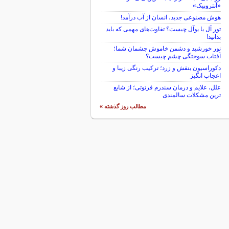
«آنتروپیک»
هوش مصنوعی جدید، انسان از آب درآمد!
تور آل یا یوآل چیست؟ تفاوت‌های مهمی که باید
بدانید!
نور خورشید و دشمن خاموش چشمان شما؛
آفتاب سوختگی چشم چیست؟
دکوراسیون بنفش و زرد؛ ترکیب رنگی زیبا و
اعجاب انگیز
علل، علایم و درمان سندرم فرتوتی؛ از شایع
ترین مشکلات سالمندی
مطالب روز گذشته »