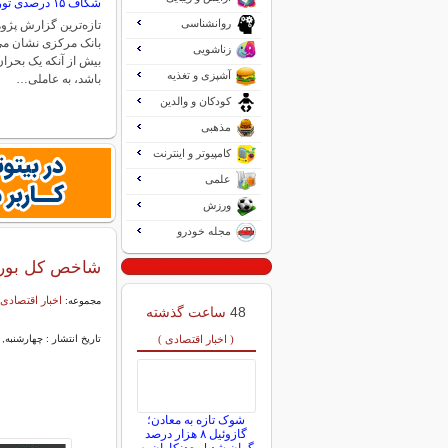
شکاف ۱۵ درصدی تورم میان فقیر و غنی
روانشناسی
تازه‌ترین گزارش پژو
بانک مرکزی نشان می‌
زناشویی
بیش از آنکه یک بحر
آشپزی و تغذیه
باشد، به عاملی…
کودکان و والدین
مذهبی
کامپیوتر و اینترنت
علمی
ورزش
مجله خودرو
شاخص کل بورس تهران از ۴ 
اخبار اقتصادی 
مجموعه:
48
ساعت گذشته
( اخبار اقتصادی )
تاریخ انتشار : چهارشنبه, ۰۳ دی ۱۴۰۴ ۱۰:۳۸
شوک تازه به معادن؛
گازوئیل ۸ هزار درصد