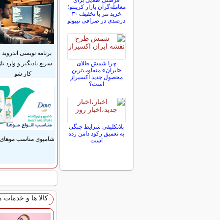
فرصتی طلایی برای
معامله‌گران بازار کریپتو؛
خرید تتر با تخفیف ۳۰
درصدی در صرافی نیپوتو
برنامه نویسی اندروید 
سریع یادبگیر و وارد باز
چرا شمش طلای
«ایران» متفاوت‌ترین
کار شو
محصول جدید اکسیراز
است؟
بلاتکلیفی‌ شرایط جنگی
به تعمیق رکود دامن زده
شامپوی مناسب موهای 
است
کالا ها و خدمات 