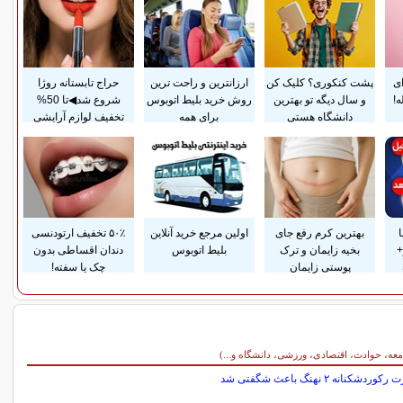
ای
پشت کنکوری؟ کلیک کن
ارزانترین و راحت ترین
حراج تابستانه روژا
!
و سال دیگه تو بهترین
روش خرید بلیط اتوبوس
شروع شد◀تا 50%
دانشگاه هستی
برای همه
تخفیف لوازم آرایشی
بهترین کرم رفع جای
اولین مرجع خرید آنلاین
۵۰٪ تخفیف ارتودنسی
+
بخیه زایمان و ترک
بلیط اتوبوس
دندان اقساطی بدون
پوستی زایمان
چک یا سفته!
معه، حوادث، اقتصادی، ورزشی، دانشگاه و...)
ردشکنانه ۲ نهنگ باعث شگفتی شد