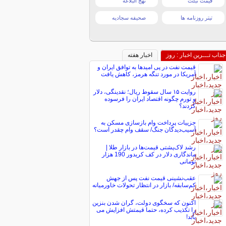
قیمت تبلت
نهج البلاغه
تیتر روزنامه ها
صحیفه سجادیه
جذاب تـــرین اخبار : روز
اخبار هفته
قیمت نفت در پی امیدها به توافق ایران و
آمریکا در مورد تنگه هرمز، کاهش یافت
روایت ۱۵ سال سقوط ریال؛ نقدینگی، دلار
و تورم چگونه اقتصاد ایران را فرسوده
کردند؟
جزییات پرداخت وام بازسازی مسکن به
آسیب‌دیدگان جنگ/ سقف وام چقدر است؟
رشد لاک‌پشتی قیمت‌ها در بازار طلا |
ماندگاری دلار در کف کریدور 190 هزار
تومانی
عقب‌نشینی قیمت نفت پس از جهش
کم‌سابقه/ بازار در انتظار تحولات خاورمیانه
اکنون که سخگوی دولت، گران شدن بنزین
را تکذیب کرده، حتما قیمتش افزایش می
یابد!