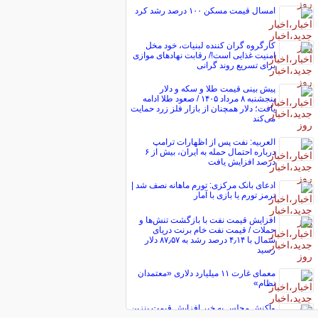
امسال قیمت مسکن ۱۰۰ درصد رشد کرد
کارگروه گران کننده لبنیات، خود مخل
امنیت غذایی است!/ رقابت نهاد‌های موازی
برای تسریع روند گرانی
پیش ‌بینی قیمت طلا و سکه و دلار
پنجشنبه ۸ مرداد ۱۴۰۵ / صعود طلا ادامه
یافت؛ دلار همچنان از بازار فلز زرد حمایت
می‌کند
العربیه: نفت پس از اظهارات ترامپ
درباره احتمال حمله به ایران، بیش از ۶
درصد افزایش یافت
ادعای بانک مرکزی: تورم ماهانه نصف شد |
ترمز تورم یا بازی با آمار
افزایش قیمت نفت با بازگشت تنش‌ها و
حملات / قیمت نفت خام برنت دریای
شمال با ۴٫۱۴ درصد رشد به ۸۷٫۵۷ دلار
رسید
معمای غارت ۱۱ میلیارد دلاری «معتمدان
نظام»
واکنش مجلس به خبر افزایش قیمت بنزین