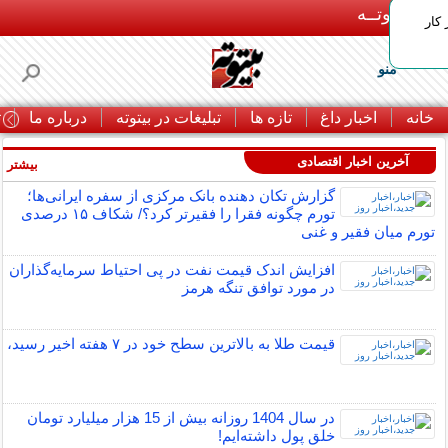
بـیتوتــه
 کار
منو
خانه
اخبار داغ
تازه ها
تبلیغات در بیتوته
درباره ما
ت
آخرین اخبار اقتصادی
بیشتر »
گزارش تکان‌ دهنده بانک مرکزی از سفره ایرانی‌ها؛
تورم چگونه فقرا را فقیرتر کرد؟/ شکاف ۱۵ درصدی
تورم میان فقیر و غنی
افزایش اندک قیمت نفت در پی احتیاط سرمایه‌گذاران
در مورد توافق تنگه هرمز
قیمت طلا به بالاترین سطح خود در ۷ هفته اخیر رسید،
در سال 1404 روزانه بیش از 15 هزار میلیارد تومان
خلق پول داشته‌ایم!