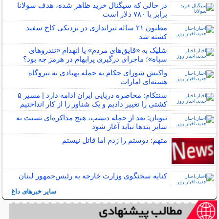
در حالی که سیگنال خرید ظاهر شده، هدف سولانا
برابر با ۷۸۰ دلار است
مظنون ۲۱ ساله تیراندازی در نزدیکی کاخ سفید
کشته شد
شلیک به «قایق‌های مردم» یا انهدام «تندرو‌های
سپاه»؛ ماجرای درگیری پرابهام در هرمز چه بود؟
واکنش شورای حکام به حمله پهپادی به نیروگاه
هسته‌ای امارات
سنتکام: محاصره دریایی ایران ادامه دارد | مسیر ۵
کشتی را تغییر دادیم و یک شناور را از کار انداختیم
نبویان: بعد از حمله دیشب، هیچ مذاکره‌ای نسبت به
سایر بندها نباید آغاز شود
متهم: دوستم را زدم اما قاتل نیستم
کنایه سخنگوی وزارت خارجه به رئیس‌جمهور لبنان
سایر خبرهای داغ