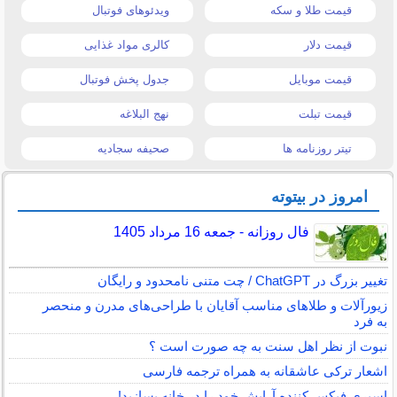
قیمت طلا و سکه
ویدئوهای فوتبال
قیمت دلار
کالری مواد غذایی
قیمت موبایل
جدول پخش فوتبال
قیمت تبلت
نهج البلاغه
تیتر روزنامه ها
صحیفه سجادیه
امروز در بیتوته
فال روزانه - جمعه 16 مرداد 1405
تغییر بزرگ در ChatGPT / چت متنی نامحدود و رایگان
زیورآلات و طلاهای مناسب آقایان با طراحی‌های مدرن و منحصر
به فرد
نبوت از نظر اهل سنت به چه صورت است ؟
اشعار ترکی عاشقانه به همراه ترجمه فارسی
اسپری فیکس کننده آرایش خود را در خانه بسازید!