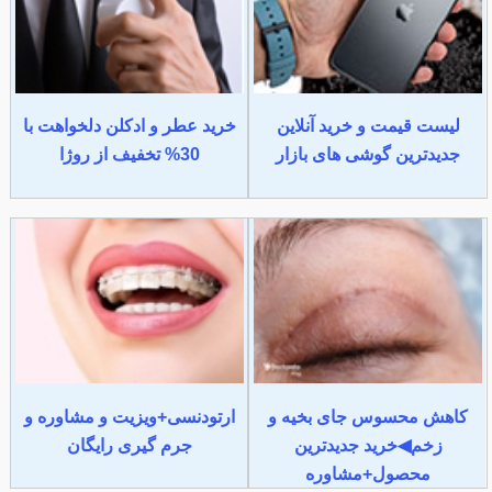
لیست قیمت و خرید آنلاین
خرید عطر و ادکلن دلخواهت با
جدیدترین گوشی های بازار
30% تخفیف از روژا
کاهش محسوس جای بخیه و
ارتودنسی+ویزیت و مشاوره و
زخم◀خرید جدیدترین
جرم گیری رایگان
محصول+مشاوره