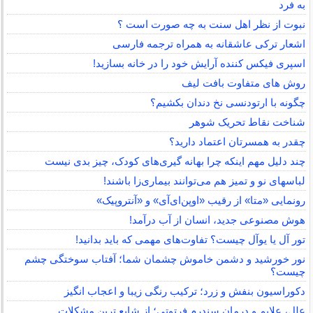
به فرد
نبوت از نظر اهل سنت به چه صورت است ؟
اشعار ترکی عاشقانه به همراه ترجمه فارسی
اسپری فیکس کننده آرایش خود را در خانه بسازید!
روش های متفاوت بافت لیف
چگونه با ارتودنسی نخ دندان بکشیم؟
شناخت نقاط تحریک شوهر
چقدر به همسرتان اعتماد دارید؟
چند دلیل مهم اینکه چرا بهانه گیری‌های کودک، چیز بدی نیست
لباس‎های نو و تمیز هم می‌توانند بیماری‌زا باشند!
رونمایی «متا» از رقیب «اوپن‌ای‌آی» و «آنتروپیک»
هوش مصنوعی جدید، انسان از آب درآمد!
تور آل یا یوآل چیست؟ تفاوت‌های مهمی که باید بدانید!
نور خورشید و دشمن خاموش چشمان شما؛ آفتاب سوختگی چشم
چیست؟
دکوراسیون بنفش و زرد؛ ترکیب رنگی زیبا و اعجاب انگیز
علل، علایم و درمان سندرم فرتوتی؛ از شایع ترین مشکلات