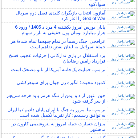
سوادکوه
آمازون انتخاب بازیگران کلیدی فصل دوم سریال
God of War را آغاز کرد
پایان بورس امروز یکشنبه 4 مرداد 1405 / ورود 6
هزار میلیارد تومان پول حقیقی به بازار سهام
عراقچی: جنگ رسماً در تمام جبهه‌ها تمام شده/ هر
حملهٔ اسرائیل به لبنان نقض تفاهم است
برد استقلال در بازی تدارکاتی | جزئیات عجیب فسخ
قرارداد رامین رضاییان
ترامپ: حمایت یک‌جانبه آمریکا از ناتو مضحک است
کمبود محبت؛ انگیزه زن جوان برای شوهرکشی
چین: عبور آزاد و ایمن از تنگه هرمز باید هرچه سریع‌تر
از سر گرفته شود
ترامپ: ما امروز به جنگ با ایران پایان دادیم / با ایران
به توافق رسیدیم؛ کار تقریباً تکمیل شده است
میزان خسارت حمله امروز به پتروشیمی کارون در
ماهشهر
گرانی عجیب در بازار تنقلات/ یک گرم چیپس و پفک