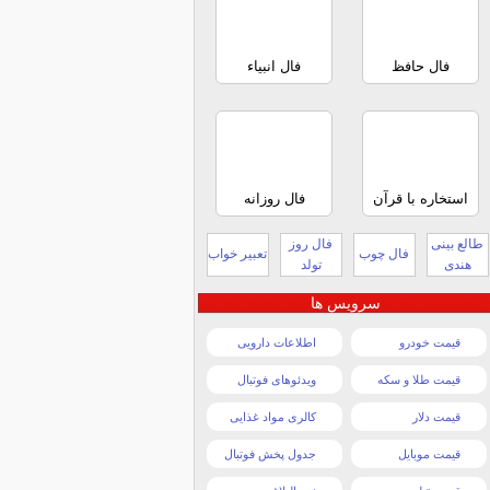
فال حافظ
فال انبیاء
استخاره با قرآن
فال روزانه
طالع بینی
فال روز
فال چوب
تعبیر خواب
هندی
تولد
سرویس ها
قیمت خودرو
اطلاعات دارویی
قیمت طلا و سکه
ویدئوهای فوتبال
قیمت دلار
کالری مواد غذایی
قیمت موبایل
جدول پخش فوتبال