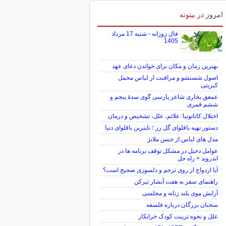
امروز
در بیتوته
فال روزانه - شنبه 17 مرداد
1405
بهترین زمان و مکان برای خواندن دعای عهد
اصول شستشو و مراقبت از لباس مخمل
کبریتی
عمعق بخاری شاعر پارسی گوی سدهٔ پنجم و
ششم قمری
اختلال کاتاتونیا: علائم، علل، تشخیص و درمان
دستور تهیه باقلوای گل رز ؛ تاپترین باقلوای دنیا
مدل های لباس از جنس ملانژ
عوامل دخیل در مشکل توقف برنامه ها در
اندروید + راه حل
آیا ازدواج از روی ترحم و دلسوزی صحیح است؟
راهنمای سفر به هفت آبشار تیرکن
آرایش موی بلند زنانه و مجلسی
سخنان بزرگان درباره فلسفه
علل و نحوه تربیت کودک خرابکار