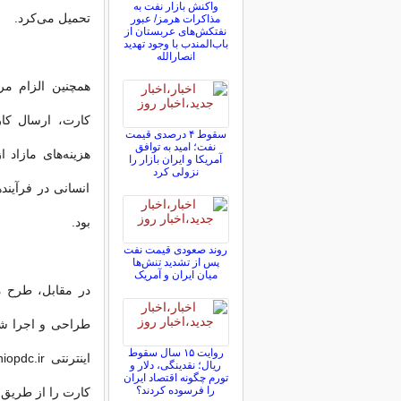
واکنش بازار نفت به
تحمیل می‌کرد.
مذاکرات هرمز/ عبور
نفتکش‌های عربستان از
باب‌المندب با وجود تهدید
انصارالله
همچنین الزام مر
کارت، ارسال کار
سقوط ۴ درصدی قیمت
نفت؛ امید به توافق
آمریکا و ایران بازار را
نزولی کرد
انسانی در فرآیند
بود.
روند صعودی قیمت نفت
پس از تشدید تنش‌ها
میان ایران و آمریک
در مقابل، طرح 
طراحی و اجرا شده
روایت ۱۵ سال سقوط
ریال؛ نقدینگی، دلار و
تورم چگونه اقتصاد ایران
را فرسوده کردند؟
کارت را از طریق 