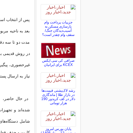
پس از انتخاب است
جزییات پرداخت وام
بازسازی مسکن به
آسیب‌دیدگان جنگ/
بعد به ناحیه مرب
سقف وام چقدر است؟
مدت دو تا سه دق
در روش قدیمی به
صرافی کی سی ایکس
غیرحضوری، پیگیر
KCEX برای ایرانیان
نیاز به ارسال پ
رشد لاک‌پشتی قیمت‌ها
در بازار طلا | ماندگاری
دلار در کف کریدور 190
هزار تومانی
شده‌اند و تجهیزا
شامل دستگاه‌های
پایان بورس امروز
کارت و حذف قطعا