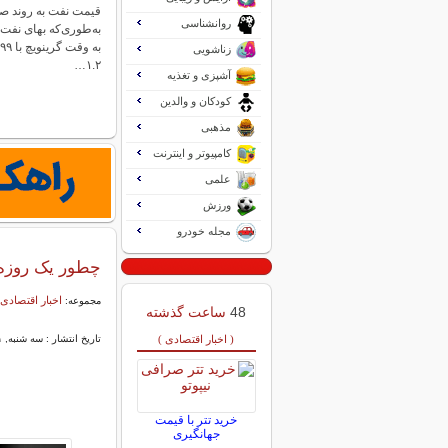
قیمت نفت به روند صعو
روانشناسی
زناشویی
۱.۲…
آشپزی و تغذیه
کودکان و والدین
مذهبی
کامپیوتر و اینترنت
علمی
ورزش
مجله خودرو
چطور یک روزه
اخبار اقتصادی 
مجموعه:
48
ساعت گذشته
( اخبار اقتصادی )
تاریخ انتشار : سه شنبه, ۲۱ بهمن ۱۴۰۴ ۱۱:۵۲
خرید تتر با قیمت
جهانگیری