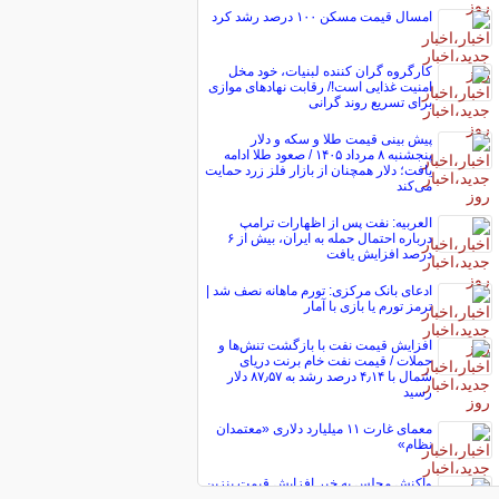
امسال قیمت مسکن ۱۰۰ درصد رشد کرد
کارگروه گران کننده لبنیات، خود مخل
امنیت غذایی است!/ رقابت نهاد‌های موازی
برای تسریع روند گرانی
پیش ‌بینی قیمت طلا و سکه و دلار
پنجشنبه ۸ مرداد ۱۴۰۵ / صعود طلا ادامه
یافت؛ دلار همچنان از بازار فلز زرد حمایت
می‌کند
العربیه: نفت پس از اظهارات ترامپ
درباره احتمال حمله به ایران، بیش از ۶
درصد افزایش یافت
ادعای بانک مرکزی: تورم ماهانه نصف شد |
ترمز تورم یا بازی با آمار
افزایش قیمت نفت با بازگشت تنش‌ها و
حملات / قیمت نفت خام برنت دریای
شمال با ۴٫۱۴ درصد رشد به ۸۷٫۵۷ دلار
رسید
معمای غارت ۱۱ میلیارد دلاری «معتمدان
نظام»
واکنش مجلس به خبر افزایش قیمت بنزین