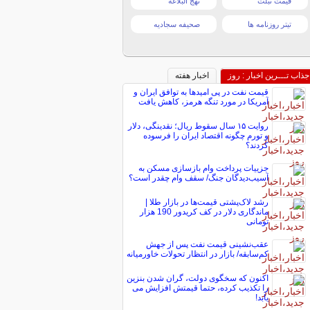
قیمت تبلت
نهج البلاغه
تیتر روزنامه ها
صحیفه سجادیه
جذاب تـــرین اخبار : روز
اخبار هفته
قیمت نفت در پی امیدها به توافق ایران و
آمریکا در مورد تنگه هرمز، کاهش یافت
روایت ۱۵ سال سقوط ریال؛ نقدینگی، دلار
و تورم چگونه اقتصاد ایران را فرسوده
کردند؟
جزییات پرداخت وام بازسازی مسکن به
آسیب‌دیدگان جنگ/ سقف وام چقدر است؟
رشد لاک‌پشتی قیمت‌ها در بازار طلا |
ماندگاری دلار در کف کریدور 190 هزار
تومانی
عقب‌نشینی قیمت نفت پس از جهش
کم‌سابقه/ بازار در انتظار تحولات خاورمیانه
اکنون که سخگوی دولت، گران شدن بنزین
را تکذیب کرده، حتما قیمتش افزایش می
یابد!