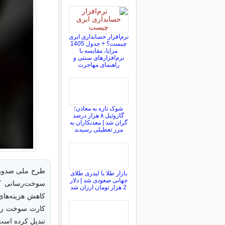
نرم‌افزار حسابداری ابری
چیست؟ + جدول 1405
مزایا، مقایسه با
نرم‌افزارهای سنتی و
راهنمای مهاجرت
شوک تازه به معادن؛
گازوئیل ۸ هزار درصد
گران شد | معدنکاران به
مرز تعطیلی رسیدند
طرح ملی صدور آ
بازار طلا با لیدری طلای
جهانی صعودی شد | دلار
سوخت‌رسانی کش
2 هزار تومان ارزان شد
کاهش هزینه‌های
کارت سوخت را ا
تبدیل کرده است