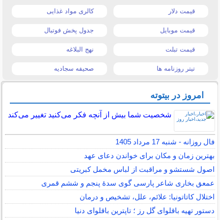
قیمت دلار
کالری مواد غذایی
قیمت موبایل
جدول پخش فوتبال
قیمت تبلت
نهج البلاغه
تیتر روزنامه ها
صحیفه سجادیه
امروز در بیتوته
شخصیت شما بیش از آنچه فکر می‌کنید تغییر می‌کند
فال روزانه - شنبه 17 مرداد 1405
بهترین زمان و مکان برای خواندن دعای عهد
اصول شستشو و مراقبت از لباس مخمل کبریتی
عمعق بخاری شاعر پارسی گوی سدهٔ پنجم و ششم قمری
اختلال کاتاتونیا: علائم، علل، تشخیص و درمان
دستور تهیه باقلوای گل رز ؛ تاپترین باقلوای دنیا