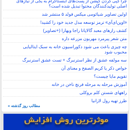
چرا کپی کردن کپشن از پست‌های اینستاگرام به یکی از نیازهای
اصلی تولیدکنندگان محتوا تبدیل شده است؟
اولین تصاویر شیائومی میکس فولد ۵ منتشر شد
«اوپن‌ای‌آی» ترمز توسعه مدل جدید خود را کشید!
کشف رازهای معبد گالاپاتا راجا ویهارا (+تصاویر)
متن شعر پیرمرد مهربون مزرعه داره
چه چیزی باعث می شود دکوراسیون خانه به سبک ایتالیایی
محبوب شود
سه مولفه عشق از نظر استرنبرگ + تست عشق استرنبرگ
خواص ذکر یا کریم الصفح و معنای آن
تقویم مایا چیست؟
آموزش مرحله به مرحله فرنچ ناخن در خانه
راههای شستن کلم بروکلی
طرز تهیه رول لازانیا
مطالب روز گذشته »