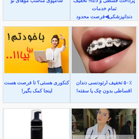
پرداخت قسطی و 25% تخفیف
شامپوی مناسب موهای تو
تمام خدمات
دندانپزشکی◀فرصت محدود
۵۰٪ تخفیف ارتودنسی دندان
کنکوری هستی؟ تا فرصت هست
اقساطی بدون چک یا سفته!
اینجا کمک بگیر!