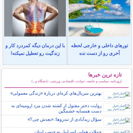
تورهای داخلی و خارجی لحظه
با این درمان دیگه کمردرد کار و
آخری رو از دست نده
زندگیت رو تعطیل نمیکنه!
تازه ترین خبرها
(روزنامه، سیاست و جامعه، حوادث، اقتصادی، ورزشی، دانشگاه و...)
سایر خبرهای داغ
بهترین سریال‌های کره‌ای دربارۀ «زندگی معمولی»
روایت دختر مقتول از کشته شدن مرد ارومیه‌ای به
دست همسایه خشمگین
سؤال زیدآبادی از تندروها: «بعدش چی؟»
حملات هوایی اسراییل به جنوب لبنان