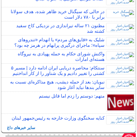
در حالی که سیگنال خرید ظاهر شده، هدف سولانا
برابر با ۷۸۰ دلار است
مظنون ۲۱ ساله تیراندازی در نزدیکی کاخ سفید
کشته شد
شلیک به «قایق‌های مردم» یا انهدام «تندرو‌های
سپاه»؛ ماجرای درگیری پرابهام در هرمز چه بود؟
واکنش شورای حکام به حمله پهپادی به نیروگاه
هسته‌ای امارات
سنتکام: محاصره دریایی ایران ادامه دارد | مسیر ۵
کشتی را تغییر دادیم و یک شناور را از کار انداختیم
نبویان: بعد از حمله دیشب، هیچ مذاکره‌ای نسبت به
سایر بندها نباید آغاز شود
متهم: دوستم را زدم اما قاتل نیستم
کنایه سخنگوی وزارت خارجه به رئیس‌جمهور لبنان
سایر خبرهای داغ