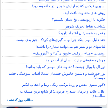
اسپری فیکس کننده آرایش خود را در خانه بسازید!
روش های متفاوت بافت لیف
چگونه با ارتودنسی نخ دندان بکشیم؟
شناخت نقاط تحریک شوهر
چقدر به همسرتان اعتماد دارید؟
چند دلیل مهم اینکه چرا بهانه گیری‌های کودک، چیز بدی نیست
لباس‎های نو و تمیز هم می‌توانند بیماری‌زا باشند!
رونمایی «متا» از رقیب «اوپن‌ای‌آی» و «آنتروپیک»
هوش مصنوعی جدید، انسان از آب درآمد!
تور آل یا یوآل چیست؟ تفاوت‌های مهمی که باید بدانید!
نور خورشید و دشمن خاموش چشمان شما؛ آفتاب سوختگی چشم
چیست؟
دکوراسیون بنفش و زرد؛ ترکیب رنگی زیبا و اعجاب انگیز
علل، علایم و درمان سندرم فرتوتی؛ از شایع ترین مشکلات
سالمندی
مطالب روز گذشته »