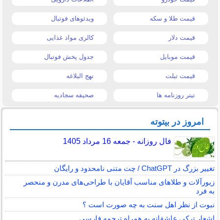
قیمت طلا و سکه
ویدئوهای فوتبال
قیمت دلار
کالری مواد غذایی
قیمت موبایل
جدول پخش فوتبال
قیمت تبلت
نهج البلاغه
تیتر روزنامه ها
صحیفه سجادیه
امروز در بیتوته
فال روزانه - جمعه 16 مرداد 1405
تغییر بزرگ در ChatGPT / چت متنی نامحدود و رایگان
زیورآلات و طلاهای مناسب آقایان با طراحی‌های مدرن و منحصر
به فرد
نبوت از نظر اهل سنت به چه صورت است ؟
اشعار ترکی عاشقانه به همراه ترجمه فارسی