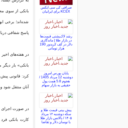
به گزارش ایسنا، 
صرافی کی سی ایکس
بانکی از سوی مج
KCEX برای ایرانیان
شده‌اند؛ برخی ا
پاسخ شفافی دربار
رشد لاک‌پشتی قیمت‌ها
در بازار طلا | ماندگاری
دلار در کف کریدور 190
هزار تومانی
در هفته‌های اخی
بانکی» بار دیگر 
پایان بورس امروز
کرد: قانونی پیش‌
دوشنبه 12 مرداد 1405 /
هجوم 5.8 همت پول
حقیقی به بازار سهام
آنان منتقل شود و این قانون در س
در صورت اجرای ا
پیش ‌بینی قیمت طلا و
سکه دوشنبه ۱۲ مرداد
۱۴۰۵ / بالانس بازار طلا
کارت بانکی فرد
با نوسان دلار و تقاضا