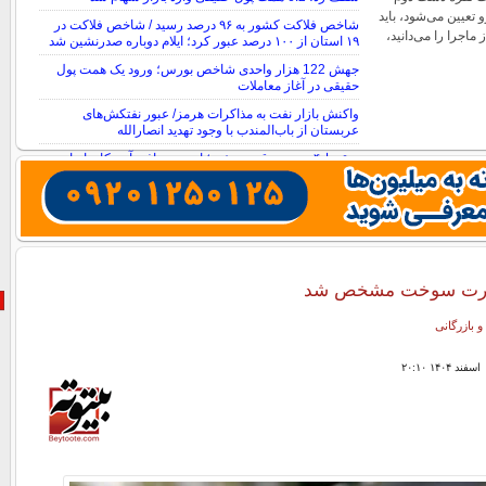
 تعیین می‌شود، باید
شاخص فلاکت کشور به ۹۶ درصد رسید / شاخص فلاکت در
ماجرا را می‌دانید،
۱۹ استان از ۱۰۰ درصد عبور کرد؛ ایلام دوباره صدرنشین شد
جهش 122 هزار واحدی شاخص بورس؛ ورود یک همت پول
حقیقی در آغاز معاملات
واکنش بازار نفت به مذاکرات هرمز/ عبور نفتکش‌های
عربستان از باب‌المندب با وجود تهدید انصارالله
سقوط ۴ درصدی قیمت نفت؛ امید به توافق آمریکا و ایران
بازار را نزولی کرد
رت سوخت مشخص شد
و بازرگانی