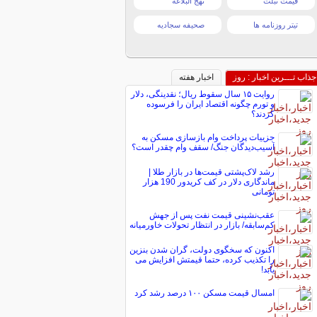
قیمت تبلت
نهج البلاغه
تیتر روزنامه ها
صحیفه سجادیه
جذاب تـــرین اخبار : روز
اخبار هفته
روایت ۱۵ سال سقوط ریال؛ نقدینگی، دلار
و تورم چگونه اقتصاد ایران را فرسوده
کردند؟
جزییات پرداخت وام بازسازی مسکن به
آسیب‌دیدگان جنگ/ سقف وام چقدر است؟
رشد لاک‌پشتی قیمت‌ها در بازار طلا |
ماندگاری دلار در کف کریدور 190 هزار
تومانی
عقب‌نشینی قیمت نفت پس از جهش
کم‌سابقه/ بازار در انتظار تحولات خاورمیانه
اکنون که سخگوی دولت، گران شدن بنزین
را تکذیب کرده، حتما قیمتش افزایش می
یابد!
امسال قیمت مسکن ۱۰۰ درصد رشد کرد