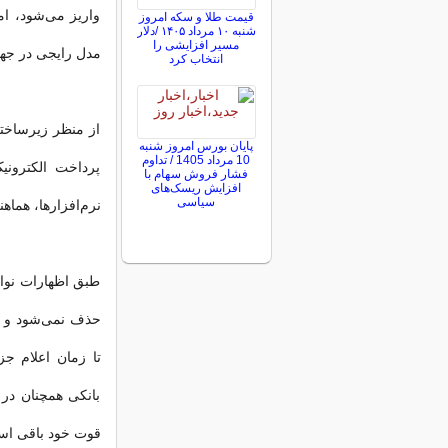
واریز می‌شود، ا
قیمت طلا و سکه امروز
شنبه ۱۰ مرداد ۱۴۰۵ /دلار
مسیر افزایشی را
مدل رایجی در جه
انتخاب کرد
از منظر زیرساخت
پایان بورس امروز شنبه
10 مرداد 1405 / تداوم
پرداخت الکترونی
فشار فروش سهام با
افزایش ریسک‌های
سیاسی
نرم‌افزارها، هماه
طبق اظهارات نواز
حذف نمی‌شود و ا
تا زمان اعلام ج
بانکی همچنان د
قوت خود باقی اس