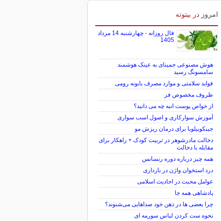
برای بازگشت به کریدور 190 هزار تومانی
خیز برداشت
امروز
در بیتوته
فال روزانه - چهارشنبه 14 مرداد
1405
هوش مصنوعی جمینای به عینک هوشمند
سامسونگ رسید
فواید سلامتی و موارد مصرف بابونه رومی
ظروف مخصوص فر
از خواص پوست انبه چه می دانید؟
آموزش سوارکاری و اصول اسب سواری
جینکوبیلوبا برای درمان ریزش مو
دخالت مادرشوهر در تربیت کودک + راهکار برای
مقابله با دخالت
همه چیز درباره دوره رنسانس
درد استخوان واژن در بارداری
عوامل محبت در احادیث اسلامى
پادشاهی همه جا
چرا بعضی ها در ذهن خود صداهایی می‌شنوند؟
نحوه ست کردن لباس سورمه ای