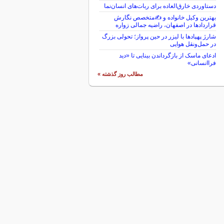
دستاوردی خارق‌العاده برای ربات‌های انسان‌نما
بهترین وکیل خانواده و ✍️متخصص نگارش
قراردادها در اصفهان، راضیه جمالی زواره
شارژ پهپادها با لیزر در حین پرواز؛ تحولی بزرگ
در حمل‌ونقل هوایی
ادعای ماسک از بازگرداندن بینایی تا «دید
فراانسانی»
مطالب روز گذشته »