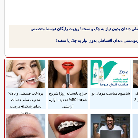
طی دندان بدون نیاز به چک و سفته! ویزیت رایگان توسط متخصص
ک
شامپوی مناسب موهای تو
حراج تابستانه روژا شروع
پرداخت قسطی و 25%
پوستی زایمان فقط در 3
شد◀تا 50% تخفیف لوازم
تخفیف تمام خدمات
آرایشی
دندانپزشکی◀فرصت
محدود