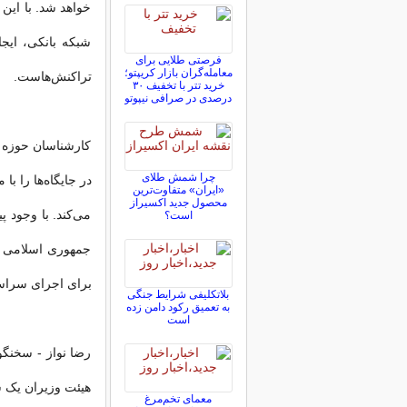
خواهد شد. با این
شبکه بانکی، ایج
فرصتی طلایی برای
معامله‌گران بازار کریپتو؛
تراکنش‌هاست.
خرید تتر با تخفیف ۳۰
درصدی در صرافی نیپوتو
کارشناسان حوزه ا
چرا شمش طلای
در جایگاه‌ها را 
«ایران» متفاوت‌ترین
محصول جدید اکسیراز
می‌کند. با وجود 
است؟
جمهوری اسلامی ا
برای اجرای سراس
بلاتکلیفی‌ شرایط جنگی
به تعمیق رکود دامن زده
است
رضا نواز - سخنگو
هیئت وزیران یک س
معمای تخم‌مرغ