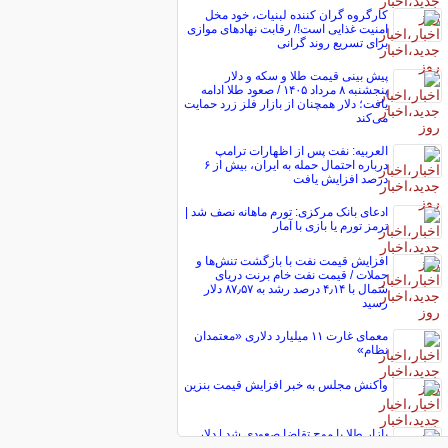
کارگروه گران کننده لبنیات، خود مخل
امنیت غذایی است!/ رقابت نهاد‌های موازی
برای تسریع روند گرانی
پیش ‌بینی قیمت طلا و سکه و دلار
پنجشنبه ۸ مرداد ۱۴۰۵ / صعود طلا ادامه
یافت؛ دلار همچنان از بازار فلز زرد حمایت
می‌کند
العربیه: نفت پس از اظهارات ترامپ
درباره احتمال حمله به ایران، بیش از ۶
درصد افزایش یافت
ادعای بانک مرکزی: تورم ماهانه نصف شد |
ترمز تورم یا بازی با آمار
افزایش قیمت نفت با بازگشت تنش‌ها و
حملات / قیمت نفت خام برنت دریای
شمال با ۴٫۱۴ درصد رشد به ۸۷٫۵۷ دلار
رسید
معمای غارت ۱۱ میلیارد دلاری «معتمدان
نظام»
واکنش مجلس به خبر افزایش قیمت بنزین
بازار طلا با موج تقاضا صعودی شد | دلار