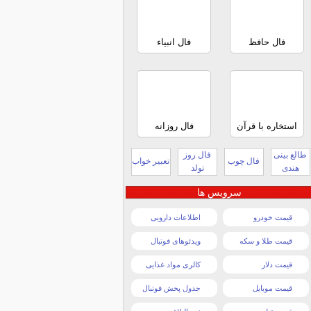
فال حافظ
فال انبیاء
استخاره با قرآن
فال روزانه
طالع بینی
فال روز
فال چوب
تعبیر خواب
هندی
تولد
سرویس ها
قیمت خودرو
اطلاعات دارویی
قیمت طلا و سکه
ویدئوهای فوتبال
قیمت دلار
کالری مواد غذایی
قیمت موبایل
جدول پخش فوتبال