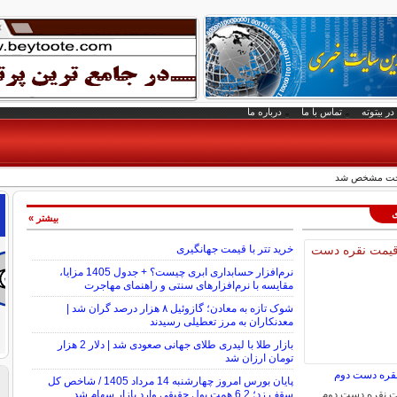
در بیتوته
تماس با ما
درباره ما
خت مشخص شد
ی
بیشتر »
خرید تتر با قیمت جهانگیری
نرم‌افزار حسابداری ابری چیست؟ + جدول 1405 مزایا،
مقایسه با نرم‌افزارهای سنتی و راهنمای مهاجرت
شوک تازه به معادن؛ گازوئیل ۸ هزار درصد گران شد |
معدنکاران به مرز تعطیلی رسیدند
بازار طلا با لیدری طلای جهانی صعودی شد | دلار 2 هزار
تومان ارزان شد
نقره دست دوم
پایان بورس امروز چهارشنبه 14 مرداد 1405 / شاخص کل
مت نقره دست دوم
سقف زد؛ 6.2 همت پول حقیقی وارد بازار سهام شد