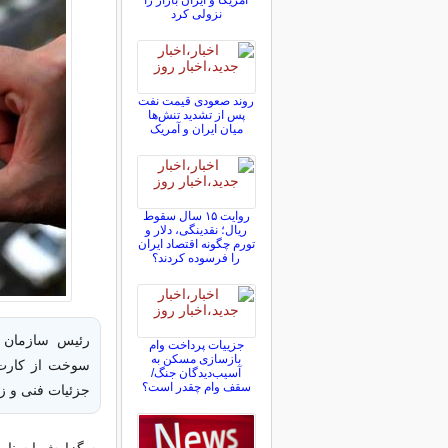
آمریکا و ایران بازار را
نزولی کرد
روند صعودی قیمت نفت
پس از تشدید تنش‌ها
میان ایران و آمریک
روایت ۱۵ سال سقوط
ریال؛ نقدینگی، دلار و
تورم چگونه اقتصاد ایران
را فرسوده کردند؟
رئیس سازمان یا
جزییات پرداخت وام
بازسازی مسکن به
سوخت از کارت 
آسیب‌دیدگان جنگ/
سقف وام چقدر است؟
جزئیات فنی و ز