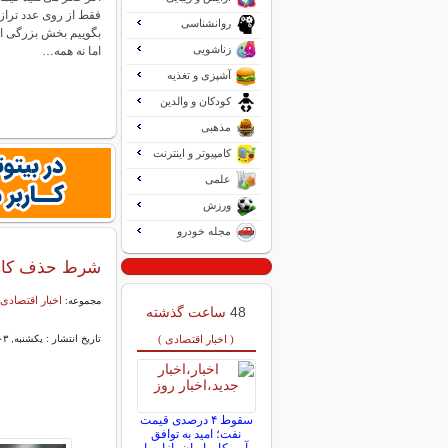
فقط از روی عدد ترازو
روانشناسی
بگوییم بخش بزرگی از 
زناشویی
اما نه همه…
آشپزی و تغذیه
کودکان و والدین
مذهبی
کامپیوتر و اینترنت
علمی
ورزش
مجله خودرو
شرط حذف کا
اخبار اقتصادی 
مجموعه:
48
ساعت گذشته
( اخبار اقتصادی )
تاریخ انتشار : یکشنبه, ۰۳ اسفند ۱۴۰۴ ۲۰:۱۰
سقوط ۴ درصدی قیمت
نفت؛ امید به توافق