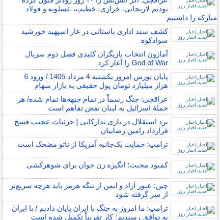
بودیم لاریجانی، خرازی، خطیب، عسلویه و فولاد
مبارکه را داشتیم
کشف سند اداری باستانی در غار اسپهبد خورشید
سوادکوه
آمازون انتخاب بازیگران کلیدی فصل دوم سریال
God of War را آغاز کرد
پایان بورس امروز یکشنبه 4 مرداد 1405 / ورود 6
هزار میلیارد تومان پول حقیقی به بازار سهام
عراقچی: جنگ رسماً در تمام جبهه‌ها تمام شده/ هر
حملهٔ اسرائیل به لبنان نقض تفاهم است
برد استقلال در بازی تدارکاتی | جزئیات عجیب فسخ
قرارداد رامین رضاییان
ترامپ: حمایت یک‌جانبه آمریکا از ناتو مضحک است
کمبود محبت؛ انگیزه زن جوان برای شوهرکشی
چین: عبور آزاد و ایمن از تنگه هرمز باید هرچه سریع‌تر
از سر گرفته شود
ترامپ: ما امروز به جنگ با ایران پایان دادیم / با ایران
به توافق رسیدیم؛ کار تقریباً تکمیل شده است