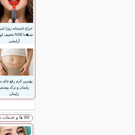
حراج تابستانه روژا شر
شد◀تا 50% تخفیف ل
آرایشی
بهترین کرم رفع جای بخ
زایمان و ترک پوستی
زایمان
کالا ها و خدمات 