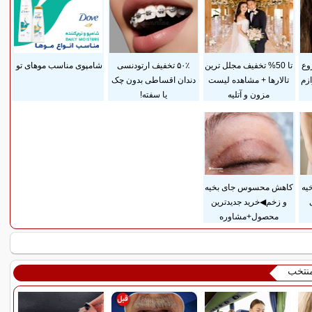
وع
تا 50% تخفیف مجلل ترین
۵۰٪ تخفیف ارتودنسی
شامپوی مناسب موهای تو
وازم
تالارها + مشاهده لیست
دندان اقساطی بدون چک
مزون و آتلیه
یا سفته!
یه
کاهش محسوس جای بخیه
و زخم◀خرید جدیدترین
محصول+مشاوره
منتخب