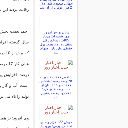
جهانی صعودی شد | دلار
2 هزار تومان ارزان شد
رقابت بردند این
احمد نعمت بخش د
پایان بورس امروز
چهارشنبه 14 مرداد
1405 / شاخص کل
سقف زد؛ 6.2 همت پول
حقیقی وارد بازار سهام
شد
که ب
شاخص فلاکت کشور به
۹۶ درصد رسید / شاخص
فلاکت در ۱۹ استان از
است ،آب و گاز و
۱۰۰ درصد عبور کرد؛
ایلام دوباره صدرنشین
تولید را بالا می برن
شد
وی افزود: بر هم
جهش 122 هزار واحدی
شاخص بورس؛ ورود یک