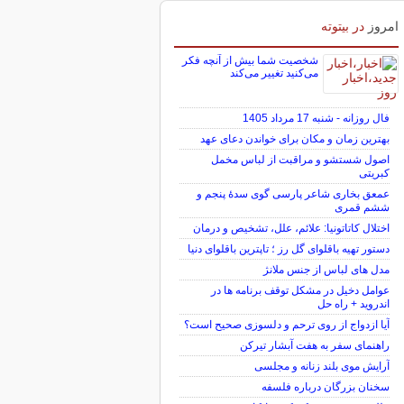
امروز
در بیتوته
شخصیت شما بیش از آنچه فکر
می‌کنید تغییر می‌کند
فال روزانه - شنبه 17 مرداد 1405
بهترین زمان و مکان برای خواندن دعای عهد
اصول شستشو و مراقبت از لباس مخمل
کبریتی
عمعق بخاری شاعر پارسی گوی سدهٔ پنجم و
ششم قمری
اختلال کاتاتونیا: علائم، علل، تشخیص و درمان
دستور تهیه باقلوای گل رز ؛ تاپترین باقلوای دنیا
مدل های لباس از جنس ملانژ
عوامل دخیل در مشکل توقف برنامه ها در
اندروید + راه حل
آیا ازدواج از روی ترحم و دلسوزی صحیح است؟
راهنمای سفر به هفت آبشار تیرکن
آرایش موی بلند زنانه و مجلسی
سخنان بزرگان درباره فلسفه