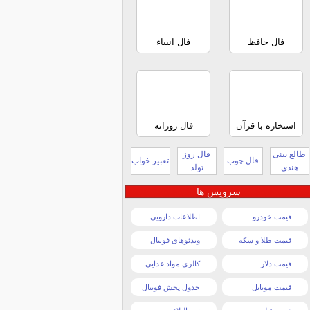
فال حافظ
فال انبیاء
استخاره با قرآن
فال روزانه
طالع بینی
فال روز
فال چوب
تعبیر خواب
هندی
تولد
سرویس ها
قیمت خودرو
اطلاعات دارویی
قیمت طلا و سکه
ویدئوهای فوتبال
قیمت دلار
کالری مواد غذایی
قیمت موبایل
جدول پخش فوتبال