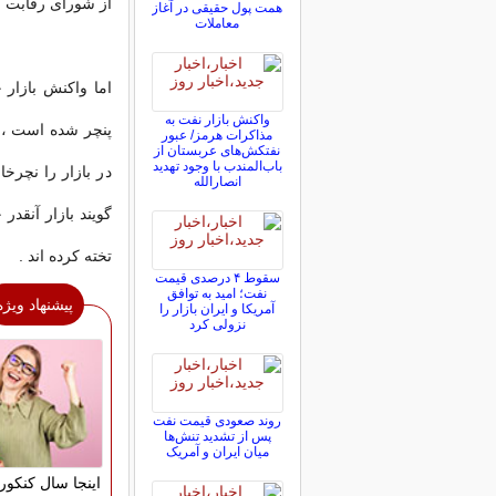
از شورای رقابت را دارند که فکر 
همت پول حقیقی در آغاز
معاملات
اما واکنش بازار 
واکنش بازار نفت به
مذاکرات هرمز/ عبور
نفتکش‌های عربستان از
باب‌المندب با وجود تهدید
در بازار را نچرخ
انصارالله
گویند بازار آنقد
تخته کرده اند .
سقوط ۴ درصدی قیمت
نفت؛ امید به توافق
پیشنهاد ویژه
آمریکا و ایران بازار را
نزولی کرد
روند صعودی قیمت نفت
پس از تشدید تنش‌ها
میان ایران و آمریک
اینجا سال کنکور