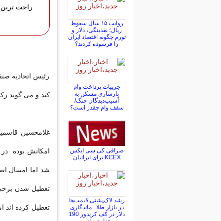
راحت ترین 
روایت ۱۵ سال سقوط
ریال؛ نقدینگی، دلار و
تورم چگونه اقتصاد ایران
را فرسوده کردند؟
رئیس اتحادیه صنفی
جزییات پرداخت وام
بازسازی مسکن به
کند و می گوید رک
آسیب‌دیدگان جنگ/
سقف وام چقدر است؟
غلامحسین قاسمیا
صرافی کی سی ایکس
امکانش بوده در ف
KCEX برای ایرانیان
شد اما امسال اصل
تعطیل شدن برخی 
رشد لاک‌پشتی قیمت‌ها
تعطیل کرده اند ا
در بازار طلا | ماندگاری
دلار در کف کریدور 190