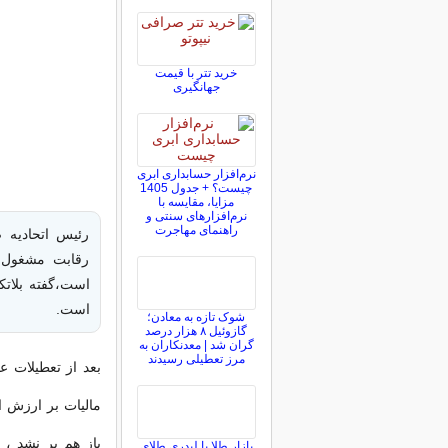
خرید تتر با قیمت
جهانگیری
نرم‌افزار حسابداری ابری
چیست؟ + جدول 1405
مزایا، مقایسه با
نرم‌افزارهای سنتی و
راهنمای مهاجرت
رئیس اتحادیه 
رقابت مشغول 
است،گفته بلاتک
است.
شوک تازه به معادن؛
گازوئیل ۸ هزار درصد
گران شد | معدنکاران به
مرز تعطیلی رسیدند
بعد از تعطیلات ع
مالیات بر ارزش ا
بازار طلا با لیدری طلای