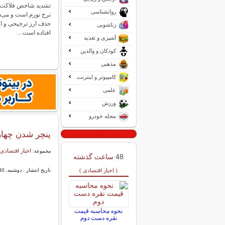
تشدید شاخص فلاکت م
روانشناسی
نرخ تورم است و می‌دا
حذف ارز ترجیحی و اف
زناشویی
افتاده است…
آشپزی و تغذیه
کودکان و والدین
مذهبی
کامپیوتر و اینترنت
علمی
ورزش
مجله خودرو
پنچر شدن چهار
اخبار اقتصادی 
مجموعه:
48
ساعت گذشته
( اخبار اقتصادی )
تاریخ انتشار : دوشنبه, 30 -3443 03:25
نحوه محاسبه قیمت
نقره دست دوم