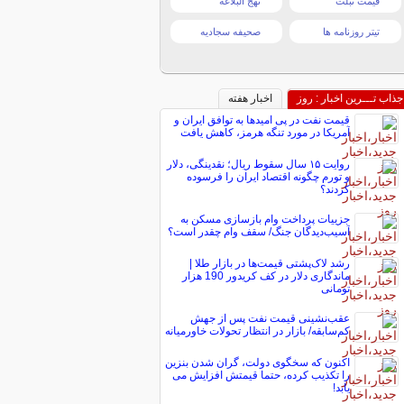
قیمت تبلت
نهج البلاغه
تیتر روزنامه ها
صحیفه سجادیه
جذاب تـــرین اخبار : روز
اخبار هفته
قیمت نفت در پی امیدها به توافق ایران و
آمریکا در مورد تنگه هرمز، کاهش یافت
روایت ۱۵ سال سقوط ریال؛ نقدینگی، دلار
و تورم چگونه اقتصاد ایران را فرسوده
کردند؟
جزییات پرداخت وام بازسازی مسکن به
آسیب‌دیدگان جنگ/ سقف وام چقدر است؟
رشد لاک‌پشتی قیمت‌ها در بازار طلا |
ماندگاری دلار در کف کریدور 190 هزار
تومانی
عقب‌نشینی قیمت نفت پس از جهش
کم‌سابقه/ بازار در انتظار تحولات خاورمیانه
اکنون که سخگوی دولت، گران شدن بنزین
را تکذیب کرده، حتما قیمتش افزایش می
یابد!