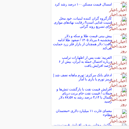
امسال قیمت مسکن ۱۰۰ درصد رشد کرد
کارگروه گران کننده لبنیات، خود مخل
امنیت غذایی است!/ رقابت نهاد‌های موازی
برای تسریع روند گرانی
پیش ‌بینی قیمت طلا و سکه و دلار
پنجشنبه ۸ مرداد ۱۴۰۵ / صعود طلا ادامه
یافت؛ دلار همچنان از بازار فلز زرد حمایت
می‌کند
العربیه: نفت پس از اظهارات ترامپ
درباره احتمال حمله به ایران، بیش از ۶
درصد افزایش یافت
ادعای بانک مرکزی: تورم ماهانه نصف شد |
ترمز تورم یا بازی با آمار
افزایش قیمت نفت با بازگشت تنش‌ها و
حملات / قیمت نفت خام برنت دریای
شمال با ۴٫۱۴ درصد رشد به ۸۷٫۵۷ دلار
رسید
معمای غارت ۱۱ میلیارد دلاری «معتمدان
نظام»
واکنش مجلس به خبر افزایش قیمت بنزین