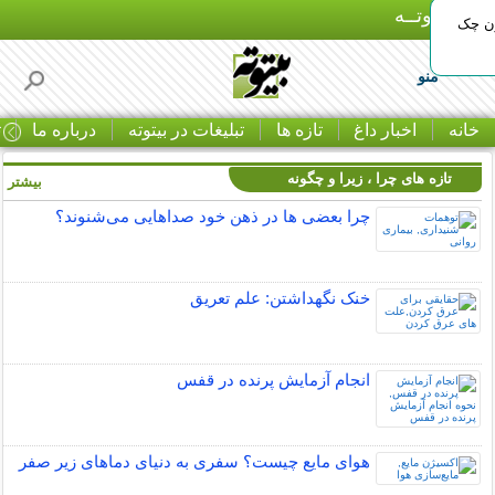
بـیتوتــه
ون چک
منو
خانه
اخبار داغ
تازه ها
تبلیغات در بیتوته
درباره ما
ت
تازه های چرا ، زیرا و چگونه
بیشتر »
چرا بعضی ها در ذهن خود صداهایی می‌شنوند؟
خنک نگهداشتن: علم تعریق
انجام آزمایش پرنده در قفس
هوای مایع چیست؟ سفری به دنیای دماهای زیر صفر