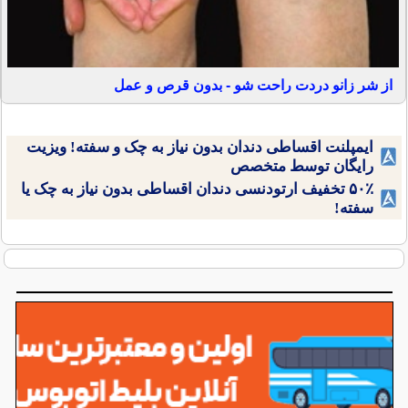
از شر زانو دردت راحت شو - بدون قرص و عمل
ایمپلنت اقساطی دندان بدون نیاز به چک و سفته! ویزیت
رایگان توسط متخصص
۵۰٪ تخفیف ارتودنسی دندان اقساطی بدون نیاز به چک یا
سفته!