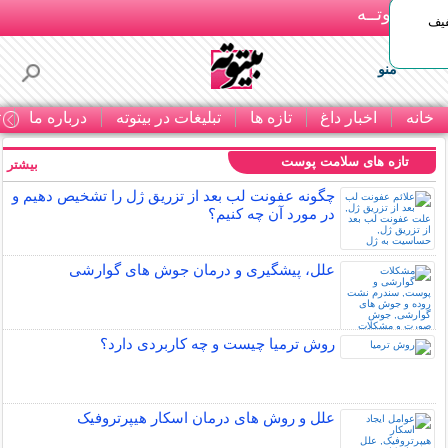
بـیتوتــه
د◀تا 50% تخفیف
منو
خانه
اخبار داغ
تازه ها
تبلیغات در بیتوته
درباره ما
ت
تازه های سلامت پوست
بیشتر »
چگونه عفونت لب بعد از تزریق ژل را تشخیص دهیم و
در مورد آن چه کنیم؟
علل، پیشگیری و درمان جوش های گوارشی
روش ترمیا چیست و چه کاربردی دارد؟
علل و روش های درمان اسکار هیپرتروفیک