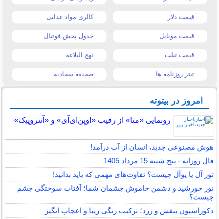
قیمت دلار
کالری مواد غذایی
قیمت موبایل
جدول پخش فوتبال
قیمت تبلت
نهج البلاغه
تیتر روزنامه ها
صحیفه سجادیه
امروز در بیتوته
رونمایی «متا» از رقیب «اوپن‌ای‌آی» و «آنتروپیک»
هوش مصنوعی جدید، انسان از آب درآمد!
فال روزانه - پنج شنبه 15 مرداد 1405
تور آل یا یوآل چیست؟ تفاوت‌های مهمی که باید بدانید!
نور خورشید و دشمن خاموش چشمان شما؛ آفتاب سوختگی چشم
چیست؟
دکوراسیون بنفش و زرد؛ ترکیب رنگی زیبا و اعجاب انگیز