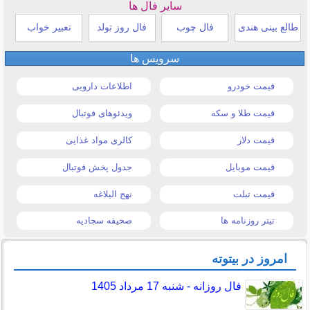
سایر فال ها
طالع بینی هندی
فال چوب
فال روز تولد
تعبیر خواب
سرویس ها
قیمت خودرو
اطلاعات دارویی
قیمت طلا و سکه
ویدئوهای فوتبال
قیمت دلار
کالری مواد غذایی
قیمت موبایل
جدول پخش فوتبال
قیمت تبلت
نهج البلاغه
تیتر روزنامه ها
صحیفه سجادیه
امروز در بیتوته
فال روزانه - شنبه 17 مرداد 1405