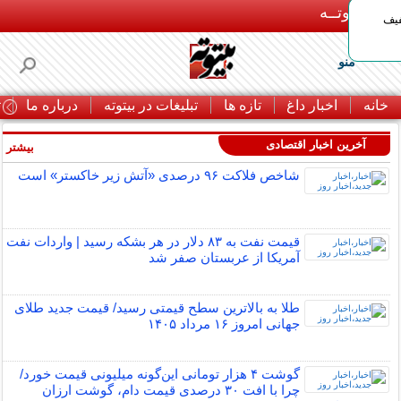
بـیتوتــه
د◀تا 50% تخفیف
منو
خانه
اخبار داغ
تازه ها
تبلیغات در بیتوته
درباره ما
ت
آخرین اخبار اقتصادی
بیشتر »
شاخص فلاکت ۹۶ درصدی «آتش زیر خاکستر» است
قیمت نفت به ۸۳ دلار در هر بشکه رسید | واردات نفت
آمریکا از عربستان صفر شد
طلا به بالاترین سطح قیمتی رسید/ قیمت جدید طلای
جهانی امروز ۱۶ مرداد ۱۴۰۵
گوشت ۴ هزار تومانی این‌گونه میلیونی قیمت خورد/
چرا با افت ۳۰ درصدی قیمت دام، گوشت ارزان