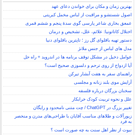
بهترین زمان و مکان برای خواندن دعای عهد
اصول شستشو و مراقبت از لباس مخمل کبریتی
عمعق بخاری شاعر پارسی گوی سدهٔ پنجم و ششم قمری
اختلال کاتاتونیا: علائم، علل، تشخیص و درمان
دستور تهیه باقلوای گل رز ؛ تاپترین باقلوای دنیا
مدل های لباس از جنس ملانژ
عوامل دخیل در مشکل توقف برنامه ها در اندروید + راه حل
آیا ازدواج از روی ترحم و دلسوزی صحیح است؟
راهنمای سفر به هفت آبشار تیرکن
آرایش موی بلند زنانه و مجلسی
سخنان بزرگان درباره فلسفه
علل و نحوه تربیت کودک خرابکار
تغییر بزرگ در ChatGPT / چت متنی نامحدود و رایگان
زیورآلات و طلاهای مناسب آقایان با طراحی‌های مدرن و منحصر
به فرد
نبوت از نظر اهل سنت به چه صورت است ؟