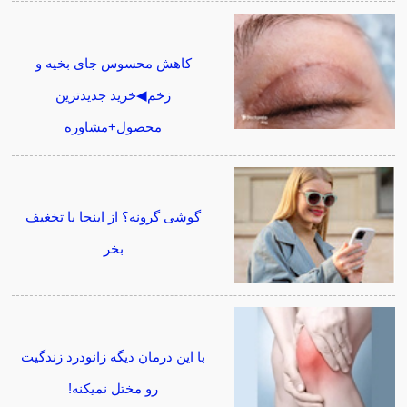
کاهش محسوس جای بخیه و
زخم◀خرید جدیدترین
محصول+مشاوره
گوشی گرونه؟ از اینجا با تخغیف
بخر
با این درمان دیگه زانودرد زندگیت
رو مختل نمیکنه!