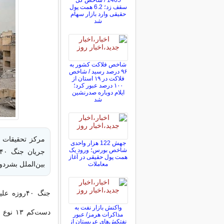
1405 / شاخص کل
سقف زد؛ 6.2 همت پول
حقیقی وارد بازار سهام
شد
شاخص فلاکت کشور به
۹۶ درصد رسید / شاخص
فلاکت در ۱۹ استان از
۱۰۰ درصد عبور کرد؛
ایلام دوباره صدرنشین
شد
مرکز تحقیقات 
جهش 122 هزار واحدی
شاخص بورس؛ ورود یک
همت پول حقیقی در آغاز
بین‌الملل بشرد
معاملات
جنگ ۴۰روز
واکنش بازار نفت به
دست‌ک
مذاکرات هرمز/ عبور
نفتکش‌های عربستان از