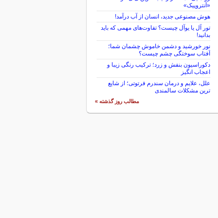
«آنتروپیک»
هوش مصنوعی جدید، انسان از آب درآمد!
تور آل یا یوآل چیست؟ تفاوت‌های مهمی که باید
بدانید!
نور خورشید و دشمن خاموش چشمان شما؛
آفتاب سوختگی چشم چیست؟
دکوراسیون بنفش و زرد؛ ترکیب رنگی زیبا و
اعجاب انگیز
علل، علایم و درمان سندرم فرتوتی؛ از شایع
ترین مشکلات سالمندی
مطالب روز گذشته »