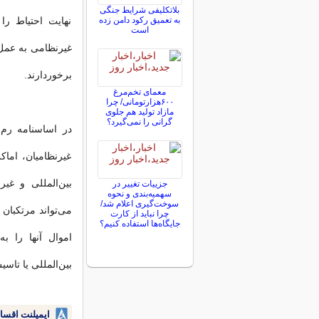
بلاتکلیفی‌ شرایط جنگی
به تعمیق رکود دامن زده
نهایت احتیاط را
است
غیرنظامی به عمل 
برخوردارند.
معمای تخم‌مرغ
۶۰۰هزارتومانی/ چرا
مازاد تولید هم جلوی
گرانی را نمی‌گیرد؟
غیرنظامیان، ام
بین‌المللی و غی
جزییات تغییر در
سهمیه‌بندی و نحوه
سوخت‌گیری اعلام شد/
می‌تواند مرتکبان
چرا نباید از کارت
جایگاه‌ها استفاده کنیم؟
اموال آنها را ب
بین‌المللی یا ت
ایمپلنت اقسا