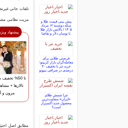
تلفات جانی غیرنظ
مزیت نظامی مشخص
پیش ‌بینی قیمت طلا و
سکه دوشنبه ۱۲ مرداد
۱۴۰۵ / بالانس بازار طلا
پیشنهاد ویژه
با نوسان دلار و تقاضا
فرصتی طلایی برای
معامله‌گران بازار کریپتو؛
خرید تتر با تخفیف ۳۰
درصدی در صرافی نیپوتو
تا 50% تخفیف
تالارها + مشاه
مزون و آت
چرا شمش طلای
«ایران» متفاوت‌ترین
محصول جدید اکسیراز
است؟
مطابق اصل احتیا