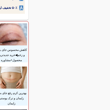
۵۰٪ تخفیف ارتودنسی دندان اقساطی بدون نیاز به چک یا سفته!
کاهش محسوس جای بخ
و زخم◀خرید جدیدتری
محصول+مشاوره
بهترین کرم رفع جای بخ
زایمان و ترک پوستی
زایمان