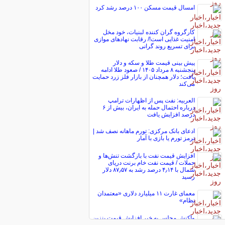
امسال قیمت مسکن ۱۰۰ درصد رشد کرد
کارگروه گران کننده لبنیات، خود مخل
امنیت غذایی است!/ رقابت نهاد‌های موازی
برای تسریع روند گرانی
پیش ‌بینی قیمت طلا و سکه و دلار
پنجشنبه ۸ مرداد ۱۴۰۵ / صعود طلا ادامه
یافت؛ دلار همچنان از بازار فلز زرد حمایت
می‌کند
العربیه: نفت پس از اظهارات ترامپ
درباره احتمال حمله به ایران، بیش از ۶
درصد افزایش یافت
ادعای بانک مرکزی: تورم ماهانه نصف شد |
ترمز تورم یا بازی با آمار
افزایش قیمت نفت با بازگشت تنش‌ها و
حملات / قیمت نفت خام برنت دریای
شمال با ۴٫۱۴ درصد رشد به ۸۷٫۵۷ دلار
رسید
معمای غارت ۱۱ میلیارد دلاری «معتمدان
نظام»
واکنش مجلس به خبر افزایش قیمت بنزین