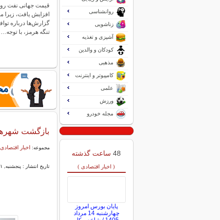
قیمت جهانی نفت روز 
روانشناسی
افزایش یافت، زیرا مع
گزارش‌ها درباره توا
زناشویی
تنگه هرمز، با توجه…
آشپزی و تغذیه
کودکان و والدین
مذهبی
کامپیوتر و اینترنت
علمی
ورزش
مجله خودرو
بازگشت شهرها به قبل‌از ا
اخبار اقتصادی 
مجموعه:
48
ساعت گذشته
( اخبار اقتصادی )
تاریخ انتشار : پنجشنبه, ۱۱ تیر ۱۴۰۵ ۰۹:۲۰
پایان بورس امروز
چهارشنبه 14 مرداد