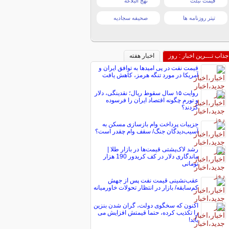
قیمت تبلت
نهج البلاغه
تیتر روزنامه ها
صحیفه سجادیه
جذاب تـــرین اخبار : روز
اخبار هفته
قیمت نفت در پی امیدها به توافق ایران و
آمریکا در مورد تنگه هرمز، کاهش یافت
روایت ۱۵ سال سقوط ریال؛ نقدینگی، دلار
و تورم چگونه اقتصاد ایران را فرسوده
کردند؟
جزییات پرداخت وام بازسازی مسکن به
آسیب‌دیدگان جنگ/ سقف وام چقدر است؟
رشد لاک‌پشتی قیمت‌ها در بازار طلا |
ماندگاری دلار در کف کریدور 190 هزار
تومانی
عقب‌نشینی قیمت نفت پس از جهش
کم‌سابقه/ بازار در انتظار تحولات خاورمیانه
اکنون که سخگوی دولت، گران شدن بنزین
را تکذیب کرده، حتما قیمتش افزایش می
یابد!