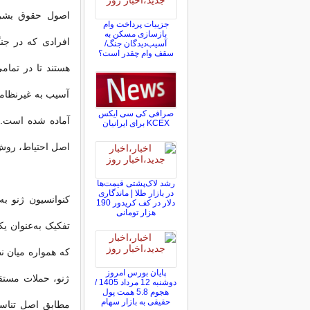
اصول حقوق بشردو
جزییات پرداخت وام
بازسازی مسکن به
افرادی که در جن
آسیب‌دیدگان جنگ/
سقف وام چقدر است؟
هستند تا در تمام
آسیب به غیرنظامیا
صرافی کی سی ایکس
KCEX برای ایرانیان
اصل احتیاط، روش‌ه
رشد لاک‌پشتی قیمت‌ها
در بازار طلا | ماندگاری
کنوانسیون ژنو به
دلار در کف کریدور 190
هزار تومانی
تفکیک به‌عنوان ی
پایان بورس امروز
ژنو، حملات مستق
دوشنبه 12 مرداد 1405 /
هجوم 5.8 همت پول
حقیقی به بازار سهام
مطابق اصل تناسب