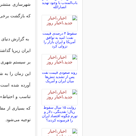
باب‌المندب با وجود تهدید
شهرسازی منتشر ک
انصارالله
که بازگشت برخی از آ
سقوط ۴ درصدی قیمت
نفت؛ امید به توافق
به گزارش دنیای ا
آمریکا و ایران بازار را
نزولی کرد
روند صعودی قیمت نفت
این زمان را به ش
پس از تشدید تنش‌ها
میان ایران و آمریک
آورده شده است، 
تناسب و احتیاط» 
روایت ۱۵ سال سقوط
که بسیاری از مفا
ریال؛ نقدینگی، دلار و
تورم چگونه اقتصاد ایران
توجیه می‌شود.
را فرسوده کردند؟