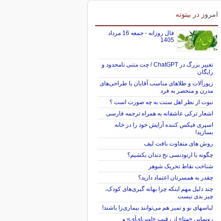
امروز
در بیتوته
فال روزانه - جمعه 16 مرداد
1405
تغییر بزرگ در ChatGPT / چت متنی نامحدود و
رایگان
زیورآلات و طلاهای مناسب آقایان با طراحی‌های
مدرن و منحصر به فرد
نبوت از نظر اهل سنت به چه صورت است ؟
اشعار ترکی عاشقانه به همراه ترجمه فارسی
اسپری فیکس کننده آرایش خود را در خانه
بسازید!
روش های متفاوت بافت لیف
چگونه با ارتودنسی نخ دندان بکشیم؟
شناخت نقاط تحریک شوهر
چقدر به همسرتان اعتماد دارید؟
چند دلیل مهم اینکه چرا بهانه گیری‌های کودک،
چیز بدی نیست
لباس‎های نو و تمیز هم می‌توانند بیماری‌زا باشند!
رونمایی «متا» از رقیب «اوپن‌ای‌آی» و