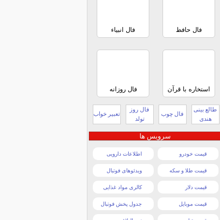
فال حافظ
فال انبیاء
استخاره با قرآن
فال روزانه
طالع بینی
فال روز
فال چوب
تعبیر خواب
هندی
تولد
سرویس ها
قیمت خودرو
اطلاعات دارویی
قیمت طلا و سکه
ویدئوهای فوتبال
قیمت دلار
کالری مواد غذایی
قیمت موبایل
جدول پخش فوتبال