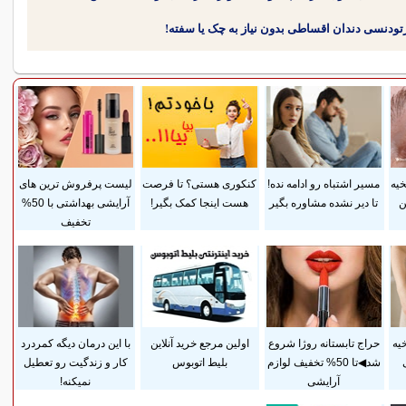
یه
مسیر اشتباه رو ادامه نده!
کنکوری هستی؟ تا فرصت
لیست پرفروش ترین های
ن
تا دیر نشده مشاوره بگیر
هست اینجا کمک بگیر!
آرایشی بهداشتی با 50%
تخفیف
یه
حراج تابستانه روژا شروع
اولین مرجع خرید آنلاین
با این درمان دیگه کمردرد
شد◀تا 50% تخفیف لوازم
بلیط اتوبوس
کار و زندگیت رو تعطیل
آرایشی
نمیکنه!