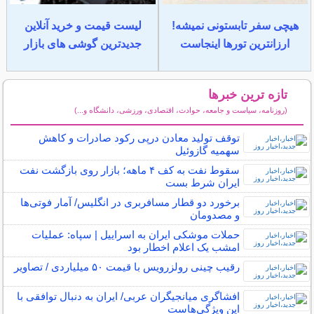
هیچی سفر تابستونی نمیشه!
لیست قیمت و خرید آنلاین
ارزانترین تورها اینجاست
جدیدترین گوشی های بازار
تازه ترین خبرها
(روزنامه، سیاست و جامعه، حوادث، اقتصادی، ورزشی، دانشگاه و...)
سایر خبرهای داغ
توقف تولید معادن درپی رکود صادرات و کاهش
سهمیه گازوئیل
سقوط نفت به کف ۴ ماهه؛ بازار روی بازگشت نفت
ایران شرط بست
برخورد دو قطار مسافربری در انگلیس/ آمار فوتی‌ها
و مصدومان
حملات موشکی ایران به اسراییل | سپاه: عملیات
امشب یک اعلام اخطار بود
رقیب چینی رولزرویس با قیمت ۵۰ میلیاردی / تصاویر
افشاگری میانجیگران عربی/ ایران به دنبال توافقی با
این ویژگی‌هاست