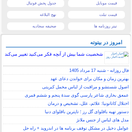
قیمت موبایل
جدول پخش فوتبال
قیمت تبلت
نهج البلاغه
تیتر روزنامه ها
صحیفه سجادیه
امروز در بیتوته
شخصیت شما بیش از آنچه فکر می‌کنید تغییر می‌کند
فال روزانه - شنبه 17 مرداد 1405
بهترین زمان و مکان برای خواندن دعای عهد
اصول شستشو و مراقبت از لباس مخمل کبریتی
عمعق بخاری شاعر پارسی گوی سدهٔ پنجم و ششم قمری
اختلال کاتاتونیا: علائم، علل، تشخیص و درمان
دستور تهیه باقلوای گل رز ؛ تاپترین باقلوای دنیا
مدل های لباس از جنس ملانژ
عوامل دخیل در مشکل توقف برنامه ها در اندروید + راه حل