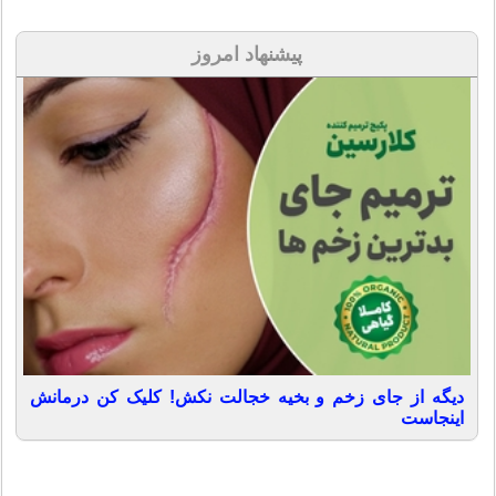
پیشنهاد امروز
دیگه از جای زخم و بخیه خجالت نکش! کلیک کن درمانش
اینجاست