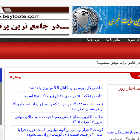
در بیتوته
تماس با ما
درباره ما
 در چالش پراپ موفق نمیشوند؟
ی
بیشتر »
شاخص کل بورس وارد کانال 5.5 میلیون واحد شد
شاخص فلاکت ۹۶ درصدی «آتش زیر خاکستر» است
قیمت نفت به ۸۳ دلار در هر بشکه رسید | واردات نفت آمریکا
از عربستان صفر شد
طلا به بالاترین سطح قیمتی رسید/ قیمت جدید طلای جهانی
امروز ۱۶ مرداد ۱۴۰۵
گوشت ۴ هزار تومانی این‌گونه میلیونی قیمت خورد/ چرا با
افت ۳۰ درصدی قیمت دام، گوشت ارزان نمی‌شود؟
رصد سهام هلدینگ پتروشیمی