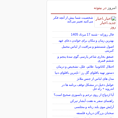
امروز
در بیتوته
شخصیت شما بیش از آنچه فکر
می‌کنید تغییر می‌کند
فال روزانه - شنبه 17 مرداد 1405
بهترین زمان و مکان برای خواندن دعای عهد
اصول شستشو و مراقبت از لباس مخمل
کبریتی
عمعق بخاری شاعر پارسی گوی سدهٔ پنجم و
ششم قمری
اختلال کاتاتونیا: علائم، علل، تشخیص و درمان
دستور تهیه باقلوای گل رز ؛ تاپترین باقلوای دنیا
مدل های لباس از جنس ملانژ
عوامل دخیل در مشکل توقف برنامه ها در
اندروید + راه حل
آیا ازدواج از روی ترحم و دلسوزی صحیح است؟
راهنمای سفر به هفت آبشار تیرکن
آرایش موی بلند زنانه و مجلسی
سخنان بزرگان درباره فلسفه