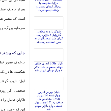
مزایا، مقایسه با
نرم‌افزارهای سنتی و
هم از نزدیک عملک
راهنمای مهاجرت
است که بیشتر شکس
سرمایه بزرگ، زی
شوک تازه به معادن؛
گازوئیل ۸ هزار درصد
گران شد | معدنکاران به
مرز تعطیلی رسیدند
جایی که بیشتر ت
برخلاف تصور خیلی
بازار طلا با لیدری طلای
جهانی صعودی شد | دلار
2 هزار تومان ارزان شد
شکست ها در یکی ا
اول؛ نادیده گرفت
پایان بورس امروز
چهارشنبه 14 مرداد
1405 / شاخص کل
سقف زد؛ 6.2 همت پول
حقیقی وارد بازار سهام
این که «ضرر دیروز
شد