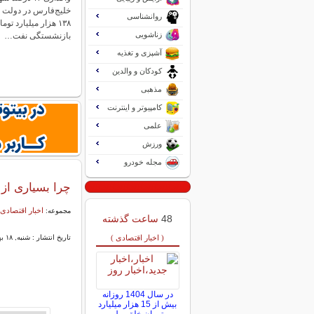
خلیج‌فارس در دولت س
روانشناسی
۱۳۸ هزار میلیارد تو
زناشویی
بازنشستگی نفت…
آشپزی و تغذیه
کودکان و والدین
مذهبی
کامپیوتر و اینترنت
علمی
ورزش
مجله خودرو
چرا بسیاری از
اخبار اقتصادی 
مجموعه:
48
ساعت گذشته
( اخبار اقتصادی )
تاریخ انتشار : شنبه, ۱۸ بهمن ۱۴۰۴ ۱۱:۳۰
در سال 1404 روزانه
بیش از 15 هزار میلیارد