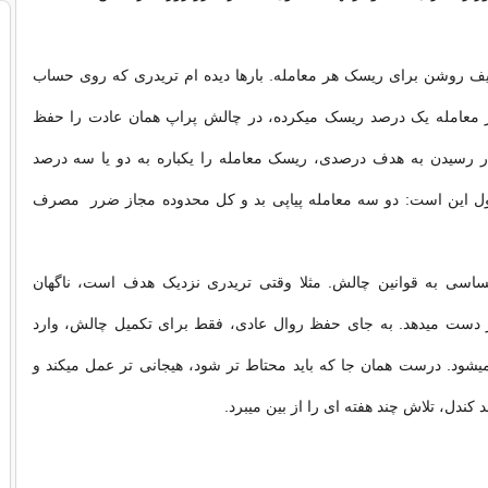
یف روشن برای ریسک هر معامله. بارها دیده ام تریدری که روی حساب
 معامله یک درصد ریسک میکرده، در چالش پراپ همان عادت را حفظ
ر رسیدن به هدف درصدی، ریسک معامله را یکباره به دو یا سه درصد
مول این است: دو سه معامله پیاپی بد و کل محدوده مجاز ضرر مصرف
اسی به قوانین چالش. مثلا وقتی تریدری نزدیک هدف است، ناگهان
 دست میدهد. به جای حفظ روال عادی، فقط برای تکمیل چالش، وارد
یشود. درست همان جا که باید محتاط تر شود، هیجانی تر عمل میکند و
 کندل، تلاش چند هفته ای را از بین میبرد.