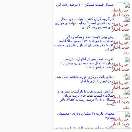
امسال قیمت مسکن ۱۰۰ درصد رشد کرد
کارگروه گران کننده لبنیات، خود مخل
امنیت غذایی است!/ رقابت نهاد‌های موازی
برای تسریع روند گرانی
پیش ‌بینی قیمت طلا و سکه و دلار
پنجشنبه ۸ مرداد ۱۴۰۵ / صعود طلا ادامه
یافت؛ دلار همچنان از بازار فلز زرد حمایت
می‌کند
العربیه: نفت پس از اظهارات ترامپ
درباره احتمال حمله به ایران، بیش از ۶
درصد افزایش یافت
ادعای بانک مرکزی: تورم ماهانه نصف شد |
ترمز تورم یا بازی با آمار
افزایش قیمت نفت با بازگشت تنش‌ها و
حملات / قیمت نفت خام برنت دریای
شمال با ۴٫۱۴ درصد رشد به ۸۷٫۵۷ دلار
رسید
معمای غارت ۱۱ میلیارد دلاری «معتمدان
نظام»
واکنش مجلس به خبر افزایش قیمت بنزین