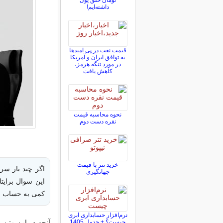
تومان خلق پول
داشته‌ایم!
قیمت نفت در پی امیدها
به توافق ایران و آمریکا
در مورد تنگه هرمز،
کاهش یافت
نحوه محاسبه قیمت
نقره دست دوم
خرید تتر با قیمت
اگر چند بار سرا
جهانگیری
این سوال برایت
کمی به حساب لا
نرم‌افزار حسابداری ابری
چیست؟ + جدول 1405
آنچه در این متن 