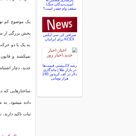
بازسازی مسکن به
آسیب‌دیدگان جنگ/
سقف وام چقدر است؟
یک موضوع کم توج
بخش بزرگی از سود 
صرافی کی سی ایکس
KCEX برای ایرانیان
به یک یا دو حرکت 
نمیکشند و قانون
رشد لاک‌پشتی قیمت‌ها
جدید، دچار اشتباه
در بازار طلا | ماندگاری
دلار در کف کریدور 190
هزار تومانی
ساختارهایی که د
داده میشود، به 
ثبات تاکید دارند،