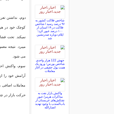
دوم، نداشتن تعر
شاخص فلاکت کشور به
۹۶ درصد رسید / شاخص
کوچک خود در هر
فلاکت در ۱۹ استان از
۱۰۰ درصد عبور کرد؛
ایلام دوباره صدرنشین
نمیکند. تحت فشا
شد
میبرد. نتیجه مع
می شود.
جهش 122 هزار واحدی
شاخص بورس؛ ورود یک
سوم، واکنش احس
همت پول حقیقی در آغاز
معاملات
آرامش خود را از
معاملات اضافی م
واکنش بازار نفت به
حرکت بازار در چند
مذاکرات هرمز/ عبور
نفتکش‌های عربستان از
باب‌المندب با وجود تهدید
انصارالله