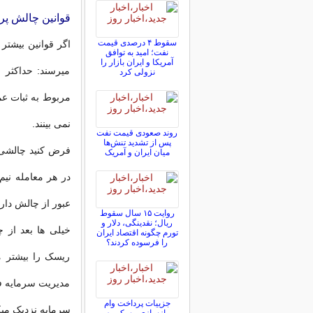
قوانین چالش پر
سقوط ۴ درصدی قیمت
اگر قوانین بیشتر
نفت؛ امید به توافق
آمریکا و ایران بازار را
میرسند: حداکثر 
نزولی کرد
مربوط به ثبات عم
نمی بینند.
روند صعودی قیمت نفت
پس از تشدید تنش‌ها
فرض کنید چالشی 
میان ایران و آمریک
در هر معامله نی
عبور از چالش دار
روایت ۱۵ سال سقوط
ریال؛ نقدینگی، دلار و
خیلی ها بعد از 
تورم چگونه اقتصاد ایران
را فرسوده کردند؟
ریسک را بیشتر م
مدیریت سرمایه فا
جزییات پرداخت وام
سرمایه نزدیک میک