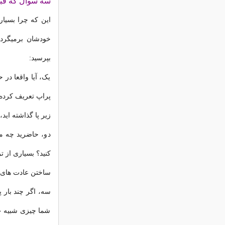
سه سوال که قبل 
این که چرا بسیار
خودشان برمیگردد
بپرسید:
یک، آیا واقعا در
پراپ تعریف کرده،
زیر پا گذاشته اید
دو، حاضرید چه م
کنید؟ بسیاری از ت
ساختن عادت های ر
سه، اگر چند بار
شما چیزی شبیه «