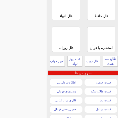
فال حافظ
فال انبیاء
استخاره با قرآن
فال روزانه
طالع بینی
فال روز
فال چوب
تعبیر خواب
هندی
تولد
سرویس ها
قیمت خودرو
اطلاعات دارویی
قیمت طلا و سکه
ویدئوهای فوتبال
قیمت دلار
کالری مواد غذایی
قیمت موبایل
جدول پخش فوتبال