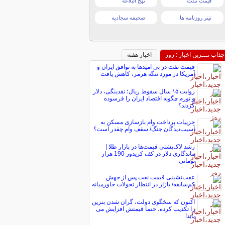
قیمت تبلت
نهج البلاغه
تیتر روزنامه ها
صحیفه سجادیه
جذاب تـــرین اخبار : روز
اخبار هفته
قیمت نفت در پی امیدها به توافق ایران و
آمریکا در مورد تنگه هرمز، کاهش یافت
روایت ۱۵ سال سقوط ریال؛ نقدینگی، دلار
و تورم چگونه اقتصاد ایران را فرسوده
کردند؟
جزییات پرداخت وام بازسازی مسکن به
آسیب‌دیدگان جنگ/ سقف وام چقدر است؟
رشد لاک‌پشتی قیمت‌ها در بازار طلا |
ماندگاری دلار در کف کریدور 190 هزار
تومانی
عقب‌نشینی قیمت نفت پس از جهش
کم‌سابقه/ بازار در انتظار تحولات خاورمیانه
اکنون که سخگوی دولت، گران شدن بنزین
را تکذیب کرده، حتما قیمتش افزایش می
یابد!