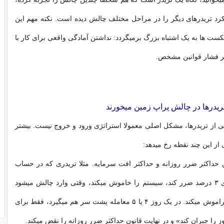
رد تریدرهای دیگر را در مراحل مختلف چالش دیده است. نکته مهم این
ت ها به یک اشتباه بزرگ برمیگردد: نداشتن آمادگی واقعی برای کار با
ر فشار قوانین مشخص.
ریدرها در چالش پراپ زمین میخورند
 از تریدرها، مشکل اصلی معمولا استراتژی ورود و خروج نیست. بیشتر
ز این چند نقطه رخ میدهد:
ن حداکثر ضرر روزانه و حداکثر افت سرمایه. مثلا تریدری که در حساب
شخصی اگر روزی ۳ درصد ضرر کند، سیستم را خاموش میکند، وقتی وارد چالش میشود
ناگهان تحمل را فراموش میکند. در یک روز ۴ یا ۵ معامله پشت سر هم میگیرد، فقط برای
 را جبران کند» و در نهایت قانون حداکثر ضرر روزانه را نقض میکند.