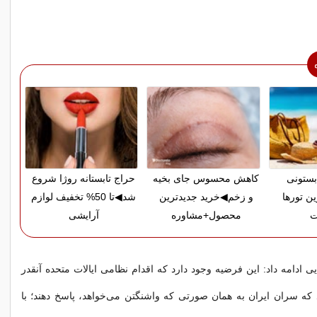
بستونی
کاهش محسوس جای بخیه
حراج تابستانه روژا شروع
ین تورها
و زخم◀خرید جدیدترین
شد◀تا 50% تخفیف لوازم
ت
محصول+مشاوره
آرایشی
ی ادامه داد: این فرضیه وجود دارد که اقدام نظامی ایالات متحده آنقدر
 که سران ایران به همان صورتی که واشنگتن می‌خواهد، پاسخ دهند؛ با