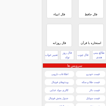
فال حافظ
فال انبیاء
استخاره با قرآن
فال روزانه
طالع بینی
فال روز
فال چوب
تعبیر خواب
هندی
تولد
سرویس ها
قیمت خودرو
اطلاعات دارویی
قیمت طلا و سکه
ویدئوهای فوتبال
قیمت دلار
کالری مواد غذایی
قیمت موبایل
جدول پخش فوتبال