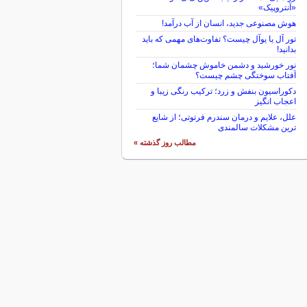
«آنتروپیک»
هوش مصنوعی جدید، انسان از آب درآمد!
تور آل یا یوآل چیست؟ تفاوت‌های مهمی که باید
بدانید!
نور خورشید و دشمن خاموش چشمان شما؛
آفتاب سوختگی چشم چیست؟
دکوراسیون بنفش و زرد؛ ترکیب رنگی زیبا و
اعجاب انگیز
علل، علایم و درمان سندرم فرتوتی؛ از شایع
ترین مشکلات سالمندی
مطالب روز گذشته »