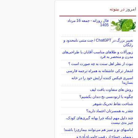
امروز
در بیتوته
فال روزانه - جمعه 16 مرداد
1405
تغییر بزرگ در ChatGPT / چت متنی نامحدود و
رایگان
زیورآلات و طلاهای مناسب آقایان با طراحی‌های
مدرن و منحصر به فرد
نبوت از نظر اهل سنت به چه صورت است ؟
اشعار ترکی عاشقانه به همراه ترجمه فارسی
اسپری فیکس کننده آرایش خود را در خانه
بسازید!
روش های متفاوت بافت لیف
چگونه با ارتودنسی نخ دندان بکشیم؟
شناخت نقاط تحریک شوهر
چقدر به همسرتان اعتماد دارید؟
چند دلیل مهم اینکه چرا بهانه گیری‌های کودک،
چیز بدی نیست
لباس‎های نو و تمیز هم می‌توانند بیماری‌زا باشند!
رونمایی «متا» از رقیب «اوپن‌ای‌آی» و