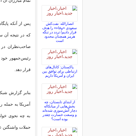
تمام مبارزان آن 
پس از آنکه پایگا
انصارالله: نفت‌کش
سعودی «وفاء» را هدف
قرار دادیم/ تردد در تنگه
که در نتیجه آن س
هرمز همچنان محدود
است
صاحب‌نظران در آ
رئیس‌جمهور خود خ
پاکستان: کانال‌های
قرار دهد.
ارتباطی برای توافق بین
ایران و آمریکا داریم
بنابر گزارش شبکه
از ابتدای تابستان، چه
آمریکا به حمله 
بخش‌هایی از میانکاله
دچار آتش‌سوزی شده‌اند
و وسعت خسارت چقدر
به چه نحوی خواهد
بوده است؟
حملات واشنگتن عل