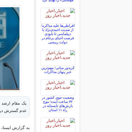
موشکی» را تهدید کرد
افراطی‌ها علیه مذاکره؛
از ضدیت احمدی‌نژاد با
دیپلماسی تا نابودی
فرصت احیای برجام در
دولت رییسی
کریدور میانی؛ مهم‌ترین
خبر پنهان مذاکرات
وضعیت جوی کشور در
۷۲ ساعت آینده؛ موج
یک مقام ارشد ک
بارش‌های تابستانه در
راه ۱۱ استان
عدم گسترش درگ
به گزارش ایسنا، 