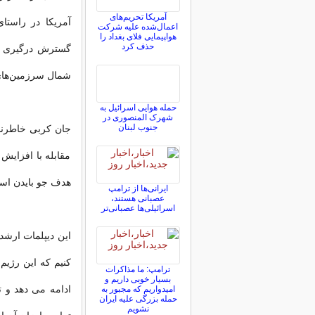
آمریکا تحریم‌های
آمریکا در راستا
اعمال‌شده علیه شرکت
هواپیمایی فلای بغداد را
حذف کرد
گسترش درگیری و 
شمال سرزمین‌های 
حمله هوایی اسرائیل به
شهرک المنصوری در
جنوب لبنان
جان کربی خاطرنشا
مقابله با افزایش
هدف جو بایدن اس
ایرانی‌ها از ترامپ
عصبانی هستند،
اسرائیلی‌ها عصبانی‌تر
این دیپلمات ارشد 
کنیم که این رژیم
ترامپ: ما مذاکرات
بسیار خوبی داریم و
ادامه می دهد و ت
امیدواریم که مجبور به
حمله بزرگی علیه ایران
نشویم