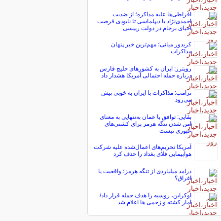
افراطی‌ها علیه مذاکره؛ از ضدیت
احمدی‌نژاد با دیپلماسی تا نابودی فرصت
احیای برجام در دولت رییسی
کریدور میانی؛ مهم‌ترین خبر پنهان
مذاکرات
رویترز: ایران به کشورهای خلیج فارس
درباره حمله احتمالی آمریکا هشدار داد
ترامپ: مذاکرات با ایران به خوبی پیش
می‌رود
بقایی: توافق با عمان به‌تنهایی به معنای
امن شدن تنگه هرمز برای کشتی‌های
عبوری نیست
آمریکا تحریم‌های اعمال‌شده علیه شرکت
هواپیمایی فلای بغداد را حذف کرد
درآمد میلیاردی از تنگه هرمز؛ واقعیت یا
اغراق؟
اوکراین، روسیه را هدف حمله قرار داد/
آمار کشته و زخمی ها اعلام شد