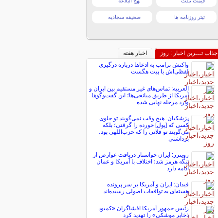
قیمت تبلت
نهج البلاغه
تیتر روزنامه ها
صحیفه سجادیه
جذاب تـــرین اخبار : روز
اخبار هفته
واکنش ترامپ به ادعاها درباره درگیری
لفظی‌اش با پیت هگست
العربیه: تماس‌های غیر مستقیم بین ایران و
آمریکا از طریق میانجی‌ها؛ این گفت‌و‌گو‌ها
وارد مرحله نهایی شده
پزشکیان: هیچ وقت نمی‌گویند تو جلوی
کسی که [پول] خورده را گرفتی؛ بلکه
می‌گویند تو فلانی را که حزب‌اللهی بود،
برداشتی
رویترز: ایران خواستار دریافت عوارض از
تنگه هرمز شد؛ اختلاف با آمریکا و عمان
ادامه دارد
فیدان: ایران و آمریکا بر سر پرونده
هسته‌ای به توافقات اصولی رسیده‌اند
رئیس جمهور آمریکا افشاگران «کمبود
ذخایر موشکی» را تهدید کرد