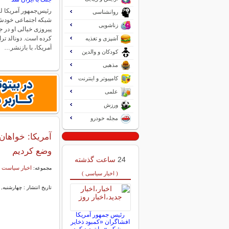
رئیس‌جمهور آمریکا لی
روانشناسی
شبکه اجتماعی خودش 
زناشویی
پیروزی خیالی او در ج
کرده است. دونالد تر
آشپزی و تغذیه
آمریکا، با بازنشر…
کودکان و والدین
مذهبی
کامپیوتر و اینترنت
علمی
ورزش
مجله خودرو
آمریکا: خواهان
وضع کردیم
24
ساعت گذشته
اخبار سیاست 
مجموعه:
( اخبار سیاسی )
تاریخ انتشار : چهارشنبه, 11 بهمن 1402 19:10
رئیس جمهور آمریکا
افشاگران «کمبود ذخایر