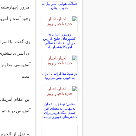
حملات هوایی اسراییل به
امروز (چهارشنبه)
جنوب لبنان
وجود آمده و آمریکا
رویترز: ایران به
کشورهای خلیج فارس
وی گفت: با اسرائ
درباره حمله احتمالی
آمریکا هشدار داد
آن اسرای بیشتری ر
آتش‌بسی مداوم و
ترامپ: مذاکرات با ایران
است.
به خوبی پیش می‌رود
این مقام آمریک
بقایی: توافق با عمان
به‌تنهایی به معنای امن
آتش‌بس در هفتم اک
شدن تنگه هرمز برای
کشتی‌های عبوری نیست
به نقل از الجزی