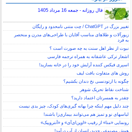
فال روزانه - جمعه 16 مرداد 1405
تغییر بزرگ در ChatGPT / چت متنی نامحدود و رایگان
زیورآلات و طلاهای مناسب آقایان با طراحی‌های مدرن و منحصر
به فرد
نبوت از نظر اهل سنت به چه صورت است ؟
اشعار ترکی عاشقانه به همراه ترجمه فارسی
اسپری فیکس کننده آرایش خود را در خانه بسازید!
روش های متفاوت بافت لیف
چگونه با ارتودنسی نخ دندان بکشیم؟
شناخت نقاط تحریک شوهر
چقدر به همسرتان اعتماد دارید؟
چند دلیل مهم اینکه چرا بهانه گیری‌های کودک، چیز بدی نیست
لباس‎های نو و تمیز هم می‌توانند بیماری‌زا باشند!
رونمایی «متا» از رقیب «اوپن‌ای‌آی» و «آنتروپیک»
هوش مصنوعی جدید، انسان از آب درآمد!