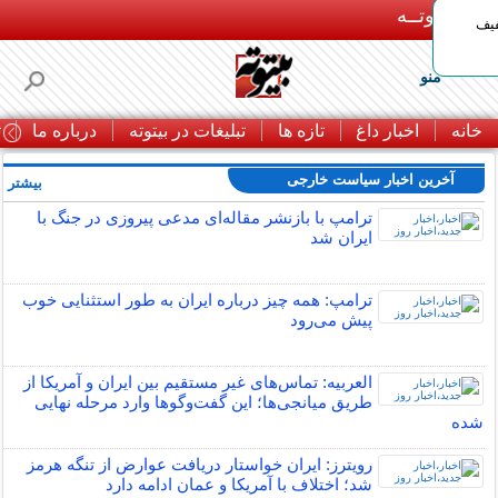
بـیتوتــه
د◀تا 50% تخفیف
منو
خانه
اخبار داغ
تازه ها
تبلیغات در بیتوته
درباره ما
ت
آخرین اخبار سیاست خارجی
بیشتر »
ترامپ با بازنشر مقاله‌ای مدعی پیروزی در جنگ با
ایران شد
ترامپ: همه چیز درباره ایران به طور استثنایی خوب
پیش می‌رود
العربیه: تماس‌های غیر مستقیم بین ایران و آمریکا از
طریق میانجی‌ها؛ این گفت‌و‌گو‌ها وارد مرحله نهایی
شده
رویترز: ایران خواستار دریافت عوارض از تنگه هرمز
شد؛ اختلاف با آمریکا و عمان ادامه دارد