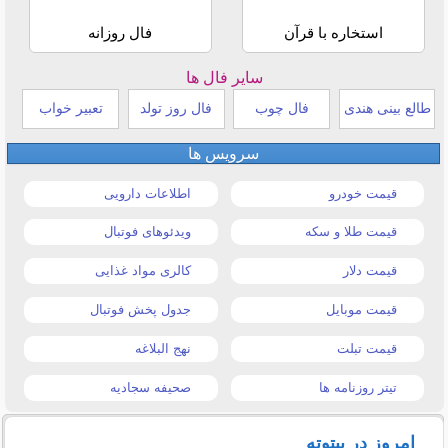
استخاره با قرآن
فال روزانه
سایر فال ها
طالع بینی هندی
فال چوب
فال روز تولد
تعبیر خواب
سرویس ها
قیمت خودرو
اطلاعات دارویی
قیمت طلا و سکه
ویدئوهای فوتبال
قیمت دلار
کالری مواد غذایی
قیمت موبایل
جدول پخش فوتبال
قیمت تبلت
نهج البلاغه
تیتر روزنامه ها
صحیفه سجادیه
امروز در بیتوته