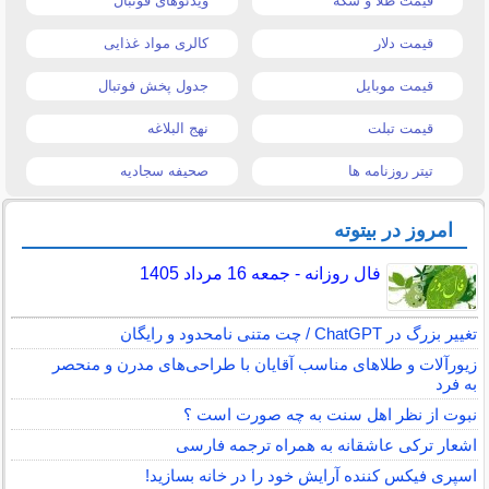
قیمت طلا و سکه
ویدئوهای فوتبال
قیمت دلار
کالری مواد غذایی
قیمت موبایل
جدول پخش فوتبال
قیمت تبلت
نهج البلاغه
تیتر روزنامه ها
صحیفه سجادیه
امروز در بیتوته
فال روزانه - جمعه 16 مرداد 1405
تغییر بزرگ در ChatGPT / چت متنی نامحدود و رایگان
زیورآلات و طلاهای مناسب آقایان با طراحی‌های مدرن و منحصر
به فرد
نبوت از نظر اهل سنت به چه صورت است ؟
اشعار ترکی عاشقانه به همراه ترجمه فارسی
اسپری فیکس کننده آرایش خود را در خانه بسازید!