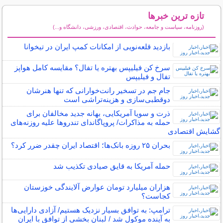
تازه ترین خبرها
(روزنامه، سیاست و جامعه، حوادث، اقتصادی، ورزشی، دانشگاه و...)
سایر خبرهای داغ
بازدید قلعه‌نویی از امکانات کمپ‌ ایران در تیخوانا
سرخ کن فیلیپس بهتره یا تفال؟ مقایسه کامل هواپز
تفال و فیلیپس
جام جم در تسخیر رانت‌خوارانی که تنها هنرشان
دوقطبی‌سازی و هزینه‌تراشی است
ذرت و سویا آمریکایی، بهانه‌ جدید مخالفان برای
حمله به مذاکرات/ پروپاگاندای تندرو‌ها علیه روزنه‌های
گشایش اقتصادی
بحران ۲۵ روزه بانک‌ها؛ اقتصاد ایران چقدر ضرر کرد؟
حمله آمریکا به قایق صیادی تکذیب شد
هزاران میلیارد تومان عوارض آلایندگی خوزستان
کجاست؟
ترامپ: به توافق بسیار نزدیک هستیم/ آزادی دارایی‌ها
به آینده موکول شد / لبنان بخشی از توافق با ایران