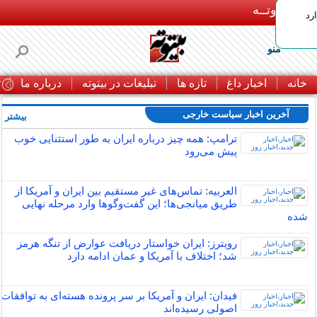
بـیتوتــه
رد
منو
خانه
اخبار داغ
تازه ها
تبلیغات در بیتوته
درباره ما
ت
آخرین اخبار سیاست خارجی
بیشتر »
ترامپ: همه چیز درباره ایران به طور استثنایی خوب
پیش می‌رود
العربیه: تماس‌های غیر مستقیم بین ایران و آمریکا از
طریق میانجی‌ها؛ این گفت‌و‌گو‌ها وارد مرحله نهایی
شده
رویترز: ایران خواستار دریافت عوارض از تنگه هرمز
شد؛ اختلاف با آمریکا و عمان ادامه دارد
فیدان: ایران و آمریکا بر سر پرونده هسته‌ای به توافقات
اصولی رسیده‌اند