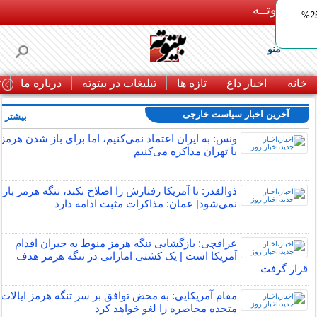
بـیتوتــه
ایمپلنت اقساطی با ضمانت مادام‌العمر+ 25%
منو
خانه
اخبار داغ
تازه ها
تبلیغات در بیتوته
درباره ما
ت
آخرین اخبار سیاست خارجی
بیشتر »
ونس: به ایران اعتماد نمی‌کنیم، اما برای باز شدن هرمز
با تهران مذاکره می‌کنیم
ذوالقدر: تا آمریکا رفتارش را اصلاح نکند، تنگه هرمز باز
نمی‌شود| عمان: مذاکرات مثبت ادامه دارد
عراقچی: بازگشایی تنگه هرمز منوط به جبران اقدام
آمریکا است | یک کشتی اماراتی در تنگه هرمز هدف
قرار گرفت
مقام آمریکایی: به محض توافق بر سر تنگه هرمز ایالات
متحده محاصره را لغو خواهد کرد