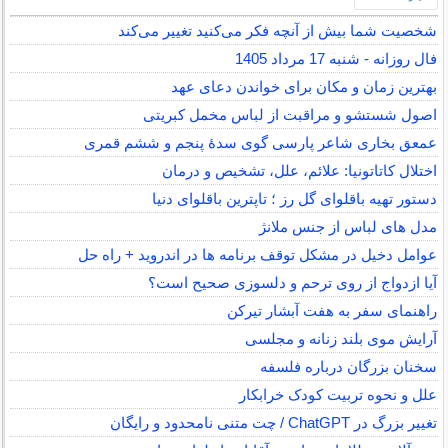
شخصیت شما بیش از آنچه فکر می‌کنید تغییر می‌کند
فال روزانه - شنبه 17 مرداد 1405
بهترین زمان و مکان برای خواندن دعای عهد
اصول شستشو و مراقبت از لباس مخمل کبریتی
عمعق بخاری شاعر پارسی گوی سدهٔ پنجم و ششم قمری
اختلال کاتاتونیا: علائم، علل، تشخیص و درمان
دستور تهیه باقلوای گل رز ؛ تاپترین باقلوای دنیا
مدل های لباس از جنس ملانژ
عوامل دخیل در مشکل توقف برنامه ها در اندروید + راه حل
آیا ازدواج از روی ترحم و دلسوزی صحیح است؟
راهنمای سفر به هفت آبشار تیرکن
آرایش موی بلند زنانه و مجلسی
سخنان بزرگان درباره فلسفه
علل و نحوه تربیت کودک خرابکار
تغییر بزرگ در ChatGPT / چت متنی نامحدود و رایگان