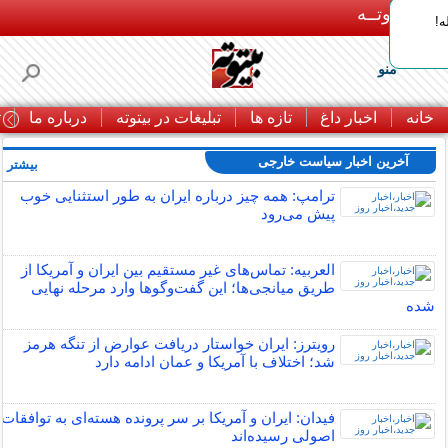
بـیتوتــه
ه!
منو
خانه
اخبار داغ
تازه ها
تبلیغات در بیتوته
درباره ما
ت
آخرین اخبار سیاست خارجی
بیشتر »
ترامپ: همه چیز درباره ایران به طور استثنایی خوب
پیش می‌رود
العربیه: تماس‌های غیر مستقیم بین ایران و آمریکا از
طریق میانجی‌ها؛ این گفت‌و‌گو‌ها وارد مرحله نهایی
شده
رویترز: ایران خواستار دریافت عوارض از تنگه هرمز
شد؛ اختلاف با آمریکا و عمان ادامه دارد
فیدان: ایران و آمریکا بر سر پرونده هسته‌ای به توافقات
اصولی رسیده‌اند