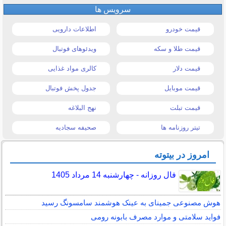
سرویس ها
قیمت خودرو
اطلاعات دارویی
قیمت طلا و سکه
ویدئوهای فوتبال
قیمت دلار
کالری مواد غذایی
قیمت موبایل
جدول پخش فوتبال
قیمت تبلت
نهج البلاغه
تیتر روزنامه ها
صحیفه سجادیه
امروز در بیتوته
فال روزانه - چهارشنبه 14 مرداد 1405
هوش مصنوعی جمینای به عینک هوشمند سامسونگ رسید
فواید سلامتی و موارد مصرف بابونه رومی