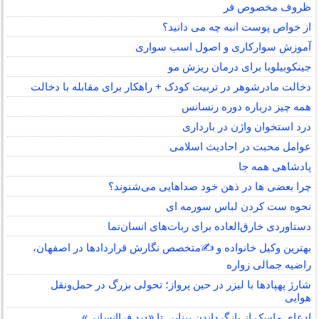
ظروف مخصوص فر
از خواص پوست انبه چه می دانید؟
آموزش سوارکاری و اصول اسب سواری
جینکوبیلوبا برای درمان ریزش مو
دخالت مادرشوهر در تربیت کودک + راهکار برای مقابله با دخالت
همه چیز درباره دوره رنسانس
درد استخوان واژن در بارداری
عوامل محبت در احادیث اسلامى
پادشاهی همه جا
چرا بعضی ها در ذهن خود صداهایی می‌شنوند؟
نحوه ست کردن لباس سورمه ای
دستاوردی خارق‌العاده برای ربات‌های انسان‌نما
بهترین وکیل خانواده و ✍️متخصص نگارش قراردادها در اصفهان،
راضیه جمالی زواره
شارژ پهپادها با لیزر در حین پرواز؛ تحولی بزرگ در حمل‌ونقل
هوایی
ادعای ماسک از بازگرداندن بینایی تا «دید فراانسانی»