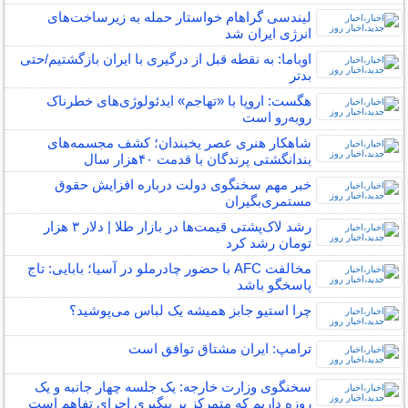
لیندسی گراهام خواستار حمله به زیرساخت‌های
انرژی ایران شد
اوباما: به نقطه قبل از درگیری با ایران بازگشتیم/حتی
بدتر
هگست: اروپا با «تهاجم» ایدئولوژی‌های خطرناک
روبه‌رو است
شاهکار هنری عصر یخبندان؛ کشف مجسمه‌های
بندانگشتی‌ پرندگان با قدمت ۴۰هزار سال
خبر مهم سخنگوی دولت درباره افزایش حقوق
مستمری‌بگیران
رشد لاک‌پشتی قیمت‌ها در بازار طلا | دلار ۳ هزار
تومان رشد کرد
مخالفت AFC با حضور چادرملو در آسیا؛ بابایی: تاج
پاسخگو باشد
چرا استیو جابز همیشه یک لباس می‌پوشید؟
ترامپ: ایران مشتاق توافق است
سخنگوی وزارت خارجه: یک جلسه چهار جانبه و یک
روزه داریم که متمرکز بر پیگیری اجرای تفاهم است