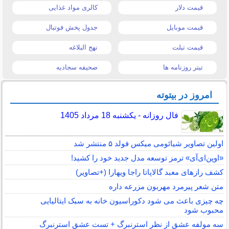
قیمت دلار
کالری مواد غذایی
قیمت موبایل
جدول پخش فوتبال
قیمت تبلت
نهج البلاغه
تیتر روزنامه ها
صحیفه سجادیه
امروز در بیتوته
فال روزانه - یکشنبه 18 مرداد 1405
اولین تصاویر شیائومی میکس فولد ۵ منتشر شد
«اوپن‌ای‌آی» ترمز توسعه مدل جدید خود را کشید!
کشف رازهای معبد گالاپاتا راجا ویهارا (+تصاویر)
متن شعر پیرمرد مهربون مزرعه داره
چه چیزی باعث می شود دکوراسیون خانه به سبک ایتالیایی
محبوب شود
سه مولفه عشق از نظر استرنبرگ + تست عشق استرنبرگ