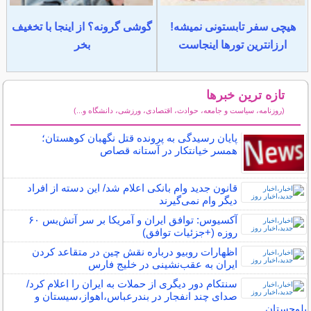
هیچی سفر تابستونی نمیشه!
گوشی گرونه؟ از اینجا با تخغیف
ارزانترین تورها اینجاست
بخر
تازه ترین خبرها
(روزنامه، سیاست و جامعه، حوادث، اقتصادی، ورزشی، دانشگاه و...)
سایر خبرهای داغ
پایان رسیدگی به پرونده قتل نگهبان کوهستان؛
همسر خیانتکار در آستانه قصاص
قانون جدید وام بانکی اعلام شد/ این دسته از افراد
دیگر وام نمی‌گیرند
آکسیوس: توافق ایران و آمریکا بر سر آتش‌بس ۶۰
روزه (+جزئیات توافق)
اظهارات روبیو درباره نقش چین در متقاعد کردن
ایران به عقب‌نشینی در خلیج فارس
سنتکام دور دیگری از حملات به ایران را اعلام کرد/
صدای چند انفجار در بندرعباس،اهواز،سیستان و
بلوچستان