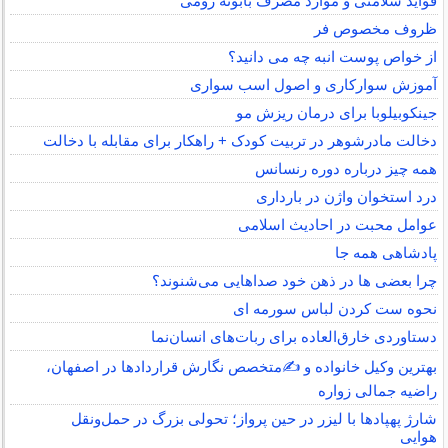
فواید سلامتی و موارد مصرف بابونه رومی
ظروف مخصوص فر
از خواص پوست انبه چه می دانید؟
آموزش سوارکاری و اصول اسب سواری
جینکوبیلوبا برای درمان ریزش مو
دخالت مادرشوهر در تربیت کودک + راهکار برای مقابله با دخالت
همه چیز درباره دوره رنسانس
درد استخوان واژن در بارداری
عوامل محبت در احادیث اسلامى
پادشاهی همه جا
چرا بعضی ها در ذهن خود صداهایی می‌شنوند؟
نحوه ست کردن لباس سورمه ای
دستاوردی خارق‌العاده برای ربات‌های انسان‌نما
بهترین وکیل خانواده و ✍️متخصص نگارش قراردادها در اصفهان،
راضیه جمالی زواره
شارژ پهپادها با لیزر در حین پرواز؛ تحولی بزرگ در حمل‌ونقل
هوایی