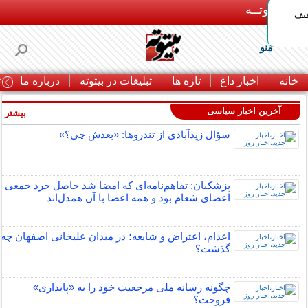
بـیتوتــه
د◀تا 50% تخفیف
منو
خانه
اخبار داغ
تازه ها
تبلیغات در بیتوته
درباره ما
ت
آخرین اخبار سیاسی
بیشتر »
سؤال زیدآبادی از تندروها: «بعدش چی؟»
پزشکیان: تفاهم‌نامه‌ای که امضا شد حاصل خرد جمعی
اعضای شعام بود و همه اعضا با آن همدل‌اند
اعدام، اعتراض و شایعه؛ در میدان علیخانی اصفهان چه
گذشت؟
چگونه رسانه ملی مرجعیت خود را به «پایداری»
فروخت؟