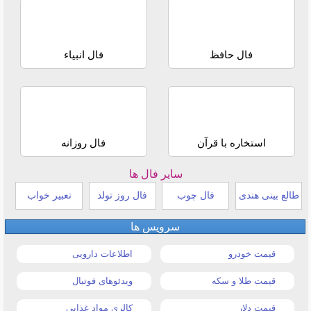
فال حافظ
فال انبیاء
استخاره با قرآن
فال روزانه
سایر فال ها
طالع بینی هندی
فال چوب
فال روز تولد
تعبیر خواب
سرویس ها
قیمت خودرو
اطلاعات دارویی
قیمت طلا و سکه
ویدئوهای فوتبال
قیمت دلار
کالری مواد غذایی