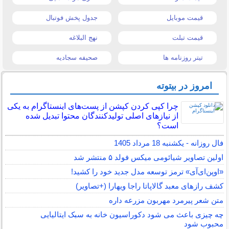
قیمت موبایل
جدول پخش فوتبال
قیمت تبلت
نهج البلاغه
تیتر روزنامه ها
صحیفه سجادیه
امروز در بیتوته
چرا کپی کردن کپشن از پست‌های اینستاگرام به یکی
از نیازهای اصلی تولیدکنندگان محتوا تبدیل شده
است؟
فال روزانه - یکشنبه 18 مرداد 1405
اولین تصاویر شیائومی میکس فولد ۵ منتشر شد
«اوپن‌ای‌آی» ترمز توسعه مدل جدید خود را کشید!
کشف رازهای معبد گالاپاتا راجا ویهارا (+تصاویر)
متن شعر پیرمرد مهربون مزرعه داره
چه چیزی باعث می شود دکوراسیون خانه به سبک ایتالیایی
محبوب شود