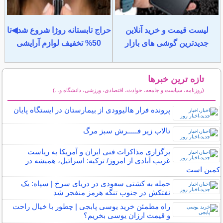
لیست قیمت و خرید آنلاین
حراج تابستانه روژا شروع شد◀تا
جدیدترین گوشی های بازار
50% تخفیف لوازم آرایشی
تازه ترین خبرها
(روزنامه، سیاست و جامعه، حوادث، اقتصادی، ورزشی، دانشگاه و...)
سایر خبرهای داغ
پرونده فرار هالیوودی از بیمارستان در ایستگاه پایان
تالاب زیر فـــــرش سبز مرگ
برگزاری مذاکرات فنی ایران و آمریکا به ریاست
غریب آبادی از امروز/ ترکیه: اسرائیل، همیشه در
کمین است
حمله به کشتی سعودی در دریای سرخ | سپاه: یک
نفتکش در جنوب تنگه هرمز منفجر شد
راه مطمئن خرید یوسی پابجی | چطور با خیال راحت
و قیمت ارزان یوسی بخریم؟