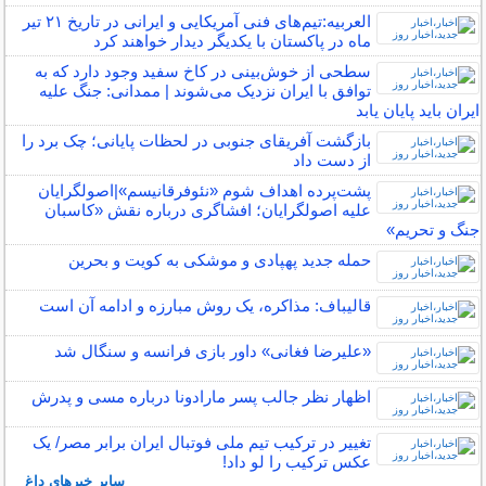
العربیه:تیم‌های فنی آمریکایی و ایرانی در تاریخ ۲۱ تیر
ماه در پاکستان با یکدیگر دیدار خواهند کرد
سطحی از خوش‌بینی در کاخ سفید وجود دارد که به
توافق با ایران نزدیک می‌شوند | ممدانی: جنگ علیه
ایران باید پایان یابد
بازگشت آفریقای جنوبی در لحظات پایانی؛ چک برد را
از دست داد
پشت‌پرده اهداف شوم «نئوفرقانیسم»|اصولگرایان
علیه اصولگرایان؛ افشاگری درباره نقش «کاسبان
جنگ و تحریم»
حمله جدید پهپادی و موشکی به کویت و بحرین
قالیباف: مذاکره، یک روش مبارزه و ادامه آن است
«علیرضا فغانی» داور بازی فرانسه و سنگال شد
اظهار نظر جالب پسر مارادونا درباره مسی و پدرش
تغییر در ترکیب تیم ملی فوتبال ایران برابر مصر/ یک
عکس ترکیب را لو داد!
سایر خبرهای داغ