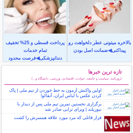
بالاخره میتونی عطر دلخواهت رو
پرداخت قسطی و 25% تخفیف
پیداکنی◀ضمانت اصل بودن
تمام خدمات
دندانپزشکی◀فرصت محدود
تازه ترین خبرها
(روزنامه، سیاست و جامعه، حوادث، اقتصادی، ورزشی، دانشگاه و...)
سایر خبرهای داغ
اولین واکنش آزمون به خط خوردن از تیم ملی | پاک
کردن عکس با لباس ایران، آنفالو!
برگزاری نخستین تمرین تیم ملی پس از دیدار با
نیوزیلند | ویزای ترابی صادر شد
فرار قاتلی که مرد مورد علاقه همسرش را کشت