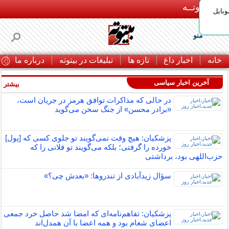
بـیتوتــه
وبایل
منو
خانه
اخبار داغ
تازه ها
تبلیغات در بیتوته
درباره ما
ت
آخرین اخبار سیاسی
بیشتر »
در حالی که مذاکرات توافق هرمز در جریان است،
«برادر محسن» از جنگ سخن می‌گوید
پزشکیان: هیچ وقت نمی‌گویند تو جلوی کسی که [پول]
خورده را گرفتی؛ بلکه می‌گویند تو فلانی را که
حزب‌اللهی بود، برداشتی
سؤال زیدآبادی از تندروها: «بعدش چی؟»
پزشکیان: تفاهم‌نامه‌ای که امضا شد حاصل خرد جمعی
اعضای شعام بود و همه اعضا با آن همدل‌اند