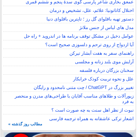
عمعق بخاری شاعر پارسی گوی سدهٔ پنجم و ششم قمری
اختلال کاتاتونیا: علائم، علل، تشخیص و درمان
دستور تهیه باقلوای گل رز ؛ تاپترین باقلوای دنیا
مدل های لباس از جنس ملانژ
عوامل دخیل در مشکل توقف برنامه ها در اندروید + راه حل
آیا ازدواج از روی ترحم و دلسوزی صحیح است؟
راهنمای سفر به هفت آبشار تیرکن
آرایش موی بلند زنانه و مجلسی
سخنان بزرگان درباره فلسفه
علل و نحوه تربیت کودک خرابکار
تغییر بزرگ در ChatGPT / چت متنی نامحدود و رایگان
زیورآلات و طلاهای مناسب آقایان با طراحی‌های مدرن و منحصر
به فرد
نبوت از نظر اهل سنت به چه صورت است ؟
اشعار ترکی عاشقانه به همراه ترجمه فارسی
مطالب روز گذشته »