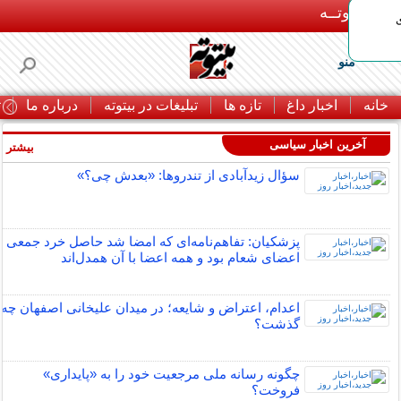
بـیتوتــه
منو
خانه
اخبار داغ
تازه ها
تبلیغات در بیتوته
درباره ما
ت
آخرین اخبار سیاسی
بیشتر »
سؤال زیدآبادی از تندروها: «بعدش چی؟»
پزشکیان: تفاهم‌نامه‌ای که امضا شد حاصل خرد جمعی
اعضای شعام بود و همه اعضا با آن همدل‌اند
اعدام، اعتراض و شایعه؛ در میدان علیخانی اصفهان چه
گذشت؟
چگونه رسانه ملی مرجعیت خود را به «پایداری»
فروخت؟