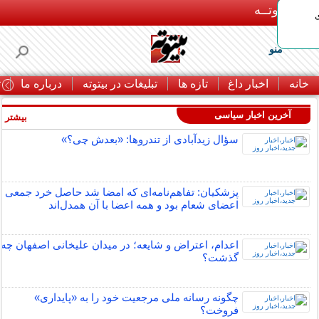
بـیتوتــه
منو
خانه
اخبار داغ
تازه ها
تبلیغات در بیتوته
درباره ما
ت
آخرین اخبار سیاسی
بیشتر »
سؤال زیدآبادی از تندروها: «بعدش چی؟»
پزشکیان: تفاهم‌نامه‌ای که امضا شد حاصل خرد جمعی
اعضای شعام بود و همه اعضا با آن همدل‌اند
اعدام، اعتراض و شایعه؛ در میدان علیخانی اصفهان چه
گذشت؟
چگونه رسانه ملی مرجعیت خود را به «پایداری»
فروخت؟