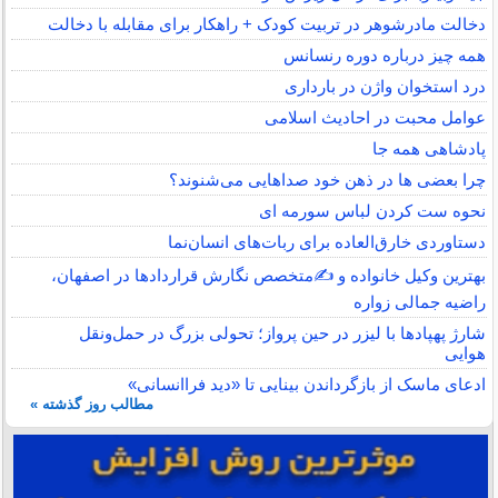
دخالت مادرشوهر در تربیت کودک + راهکار برای مقابله با دخالت
همه چیز درباره دوره رنسانس
درد استخوان واژن در بارداری
عوامل محبت در احادیث اسلامى
پادشاهی همه جا
چرا بعضی ها در ذهن خود صداهایی می‌شنوند؟
نحوه ست کردن لباس سورمه ای
دستاوردی خارق‌العاده برای ربات‌های انسان‌نما
بهترین وکیل خانواده و ✍️متخصص نگارش قراردادها در اصفهان،
راضیه جمالی زواره
شارژ پهپادها با لیزر در حین پرواز؛ تحولی بزرگ در حمل‌ونقل
هوایی
ادعای ماسک از بازگرداندن بینایی تا «دید فراانسانی»
مطالب روز گذشته »