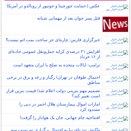
عکس | حمایت جورجینا و جونیور از رونالدو در آمریکا
قتل پسر جوان بعد از مهمانی شبانه
خبرگزاری فارس: چاره‌ای جز ساخت بمب اتم نیست❗️
افزایش ۲۱ درصدی کرایه حمل‌ونقل عمومی جاده‌ای
از ۱۶ خرداد
ترامپ: ایالات متحده به صلح با ایران متعهد است
احتمال طوفان در تهران/ رگبار و رعد و برق در برخی
مناطق
تصمیم مهم بنزینی دولت اعلام شد/ قیمت بنزین قرار
است تغییر کند؟
امارات اموال بیمارستان هلال احمر در دبی را
مسدود کرد
افتتاحیه جام جهانی، جان یک هوادار را گرفت!
واکنش تند تاجرنیا به احتمال برگزاری تورنمنت سه