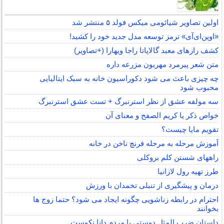
اولین تصاویر شیائومی میکس فولد ۵ منتشر شد
«اوپن‌ای‌آی» ترمز توسعه مدل جدید خود را کشید!
کشف رازهای معبد گالاپاتا راجا ویهارا (+تصاویر)
متن شعر پیرمرد مهربون مزرعه داره
چه چیزی باعث می شود دکوراسیون خانه به سبک ایتالیایی
محبوب شود
سه مولفه عشق از نظر استرنبرگ + تست عشق استرنبرگ
خواص ذکر یا کریم الصفح و معنای آن
تقویم مایا چیست؟
آموزش مرحله به مرحله فرنچ ناخن در خانه
راههای شستن کلم بروکلی
طرز تهیه رول لازانیا
درمان و پیشگیری از تنبلی تخمدان با ورزش
احترام در رابطه زناشویی چگونه ایجاد می شود؟ حتما زوج ها
بخوانند
داستان ضرب المثل دوستی با مردم دانا نكوست