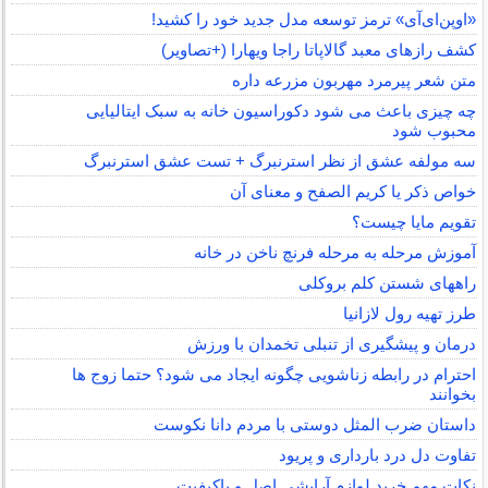
«اوپن‌ای‌آی» ترمز توسعه مدل جدید خود را کشید!
کشف رازهای معبد گالاپاتا راجا ویهارا (+تصاویر)
متن شعر پیرمرد مهربون مزرعه داره
چه چیزی باعث می شود دکوراسیون خانه به سبک ایتالیایی
محبوب شود
سه مولفه عشق از نظر استرنبرگ + تست عشق استرنبرگ
خواص ذکر یا کریم الصفح و معنای آن
تقویم مایا چیست؟
آموزش مرحله به مرحله فرنچ ناخن در خانه
راههای شستن کلم بروکلی
طرز تهیه رول لازانیا
درمان و پیشگیری از تنبلی تخمدان با ورزش
احترام در رابطه زناشویی چگونه ایجاد می شود؟ حتما زوج ها
بخوانند
داستان ضرب المثل دوستی با مردم دانا نكوست
تفاوت دل درد بارداری و پریود
نکات مهم خرید لوازم آرایشی اصل و باکیفیت