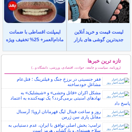
لیست قیمت و خرید آنلاین
ایمپلنت اقساطی با ضمانت
جدیدترین گوشی های بازار
مادام‌العمر+ 25% تخفیف ویژه
تازه ترین خبرها
(روزنامه، سیاست و جامعه، حوادث، اقتصادی، ورزشی، دانشگاه و...)
سایر خبرهای داغ
فقر جنسیتی در برزخِ جنگ و فیلترینگ ؛ قتل‌عام
مشاغلِ خودساخته
مشکل اکران «قاتل وحشی» و «شیشلیک»‌ به
نهادهای امنیتی برمی‌گردد؟ یک تهیه‌کننده به اعتماد
پاسخ داد
روز و ساعت فینال لیگ قهرمانان اروپا؛ آرسنال
مقابل پاری سن ژرمن
ترامپ: بخش اصلی توافق با ایران، عدم دستیابی به
سلاح هسته‌ای و بازگشایی هرمز است