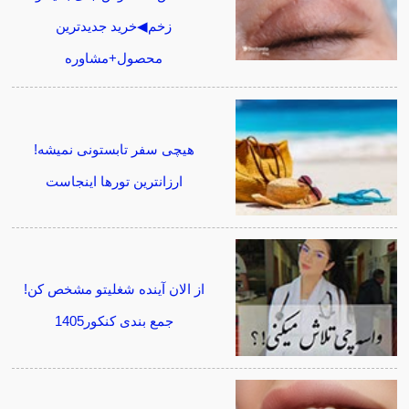
زخم◀خرید جدیدترین
محصول+مشاوره
هیچی سفر تابستونی نمیشه!
ارزانترین تورها اینجاست
از الان آینده شغلیتو مشخص کن!
جمع بندی کنکور1405