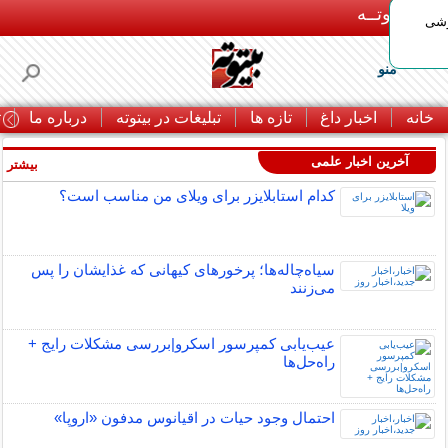
بـیتوتــه
وشی
منو
خانه
اخبار داغ
تازه ها
تبلیغات در بیتوته
درباره ما
ت
آخرین اخبار علمی
بیشتر »
کدام استابلایزر برای ویلای من مناسب است؟
سیاه‌چاله‌ها؛ پرخورهای کیهانی که غذایشان را پس
می‌زنند
عیب‌یابی کمپرسور اسکرو|بررسی مشکلات رایج +
راه‌حل‌ها
احتمال وجود حیات در اقیانوس مدفون «اروپا»